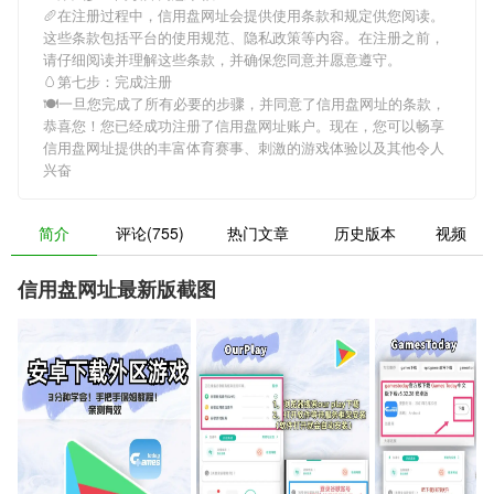
🥖在注册过程中，
信用盘网址
会提供使用条款和规定供您阅读。
这些条款包括平台的使用规范、隐私政策等内容。在注册之前，
请仔细阅读并理解这些条款，并确保您同意并愿意遵守。
🥚第七步：完成注册
🍽一旦您完成了所有必要的步骤，并同意了
信用盘网址
的条款，
恭喜您！您已经成功注册了信用盘网址账户。现在，您可以畅享
信用盘网址
提供的丰富体育赛事、刺激的游戏体验以及其他令人
兴奋
简介
评论(755)
热门文章
历史版本
视频
信用盘网址最新版截图