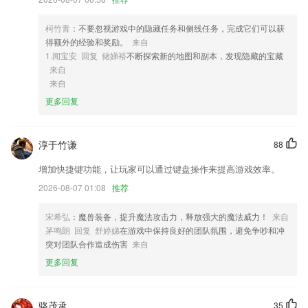
4,批量阅读，省心省钱；
柯竹青
：不要忽视游戏中的隐藏任务和侧线任务，完成它们可以获
5,向智能手表推送短信通知
得额外的经验和奖励。
来自
6,有效的促进了党员组织的管理工作
1.闻宝安 回复 储娣裕
不断探索新的地图和副本，发现隐藏的宝藏
来自
信用盘网址软件优势
来自
1.会详细的解析不同的知识点，对于每一个知识点都能够更好的掌握住。
更多回复
2.专门为初中、高中生量身订制的工具软件。该软件集化学方程式、化学
俗称、化学物质颜色
淳于竹谦
88
3.每天更新一些安全小知识，结合一些案例帮助用户更好地去理解和学
增加快捷键功能，让玩家可以通过键盘操作来提高游戏效率。
习。
2026-08-07 01:08
推荐
4.所有文字内容搭配原版英语录音、中英文文本、音标，理解更透彻、发
音更标准。
宋希弘
：魔兽装备，提升魔法攻击力，释放强大的魔法威力！
来自
5.免费提供模拟考试；
茅鸣朗 回复 舒婷娣
在游戏中保持良好的团队氛围，避免争吵和冲
突对团队合作造成伤害
来自
6.【解决学生遇到单个知识点不懂的情况，能够更好测试自己的水平并获
得专业的的测评分析报告，让每个薄弱的知识点能够有针对定性的分析和
更多回复
指导。
信用盘网址更新了什么?
骆茂承
35