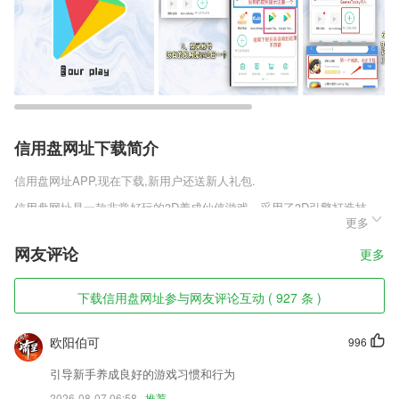
信用盘网址下载简介
信用盘网址
APP,现在下载,新用户还送新人礼包.
信用盘网址是一款非常好玩的3D养成仙侠游戏，采用了3D引擎打造技
更多
术，精致典雅的画面，游戏人物设定独特，各种各样的职业，每个职业都
有独特的特色，多元化的技能属性，快结交自己的小伙伴一起畅游三界
网友评论
更多
吧。
信用盘网址软件特色
下载信用盘网址参与网友评论互动 ( 927 条 )
1,还可以轻松实现性别转换，可以实现古装变脸，男女不限。
欧阳伯可
996
2,容单店和连锁模式,可随商户企业的发展提供持续信息化支持同时,无网
络状态可保证基础业务顺畅运行,线下业务100%可用率
引导新手养成良好的游戏习惯和行为
3,练习报告，金湾智校家长端app实时接收，学习情况尽掌握。
2026-08-07 06:58
推荐