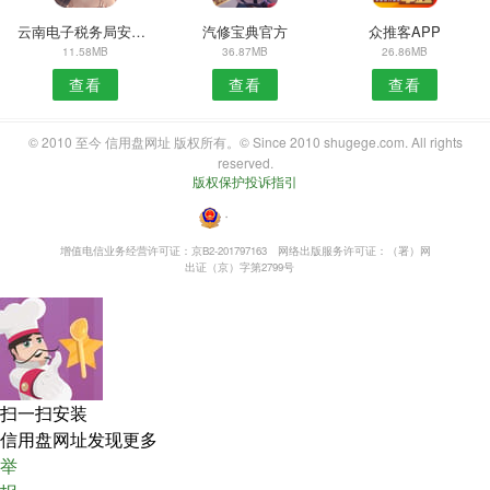
云南电子税务局安卓版
汽修宝典官方
众推客APP
11.58MB
36.87MB
26.86MB
查看
查看
查看
© 2010 至今 信用盘网址 版权所有。© Since 2010 shugege.com. All rights
reserved.
版权保护投诉指引
・
增值电信业务经营许可证：京B2-201797163
网络出版服务许可证：（署）网
出证（京）字第2799号
扫一扫安装
信用盘网址发现更多
举