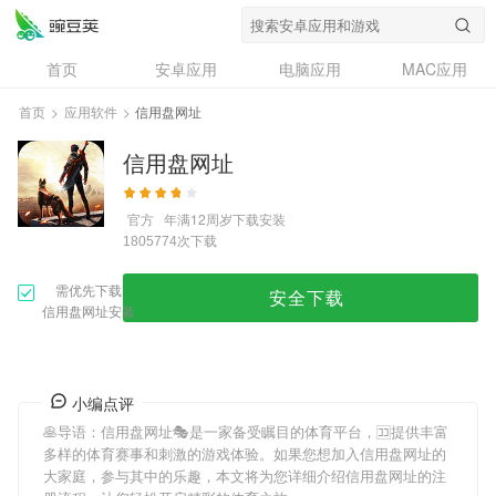
首页
安卓应用
电脑应用
MAC应用
资讯
专题
设计奖
创意应用
首页
>
应用软件
>
信用盘网址
问答
信用盘网址
官方
年满12周岁
下载安装
次下载
1805774
需优先下载
安全下载
信用盘网址安装
小编点评
🥞导语：
信用盘网址
🎭是一家备受瞩目的体育平台，🈁提供丰富
多样的体育赛事和刺激的游戏体验。如果您想加入
信用盘网址
的
大家庭，参与其中的乐趣，本文将为您详细介绍
信用盘网址
的注