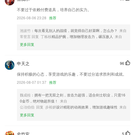
优化播放器mkv内嵌字幕背景问题
不要过于依赖付费道具，培养自己的实力。
新增图片编辑消除笔功能，选择参考区域，涂抹消除照片中的瑕疵。
2026-08-06 23:28
推荐
优化销售单草稿修改后未保存提醒
池波竹
：每次看见别人的战绩，就觉得自己好菜啊，怎么办？
来自
修复已知bug:
常世言 回复 丁栋枝
精品护腕，增加物理攻击力，碾压敌人
来自
拍照取字文字识别速度，效率大幅提高!
更多回复
新增行驶不隐，实时急弯检测功能
联系我们
申天之
96
以上就是信用盘网址的介绍，如果您喜欢这款软件，您可以到应用商店进
行打分评论，说出您的使用经历，以帮助我们更好的对产品进行优化修
保持积极的心态，享受游戏的乐趣，不要过分追求胜利和成就。
改。
2026-08-07 01:37
推荐
魏成桂
：拥有一把无双之剑，攻击力超强，适合剑士职业，只需16
0金币，绝对物超所值！
来自
公冶伯伯 回复 步裕妍
设计精彩的动画效果，增加游戏趣味性
来自
更多回复
史竹安
5