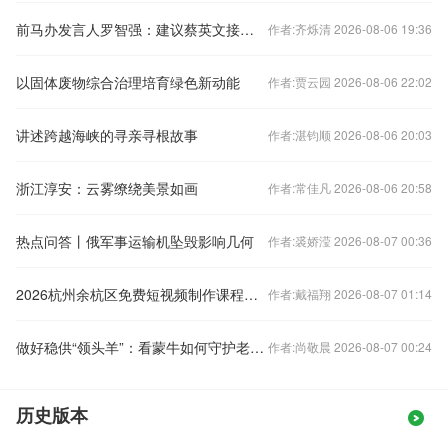
前马办发言人罗智强：建议蔡英文接受“九二共识”
作者:齐烁清 2026-08-06 19:36
以固体废物综合治理培育绿色新动能
作者:贾云园 2026-08-06 22:02
讲述跨越海峡的寻亲寻根故事
作者:湛钧顺 2026-08-06 20:03
浙江淳安：云雾缭绕美景如画
作者:常佳凡 2026-08-06 20:58
热点问答丨俄军事运输机坠毁影响几何
作者:裘娇滢 2026-08-07 00:36
2026杭州余杭区免费短视频制作课程培训报名
作者:戴福翔 2026-08-07 01:14
做好稳供“领头羊”：看蒙牛如何守护老百姓的“奶瓶子”
作者:尚敬晨 2026-08-07 00:24
历史版本