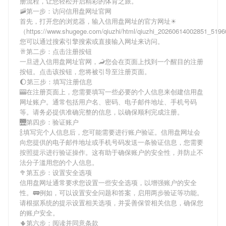
册流程，让您轻松开启精彩的体育之旅。
🚠第一步：访问信用盘网址官网
首先，打开您的浏览器，输入
信用盘网址
的官方网址☀
（https://www.shugege.com/qiuzhi/html/qiuzhi_20260614002851_51
您可以通过搜索引擎搜索或直接输入网址来访问。
🥂第二步：点击注册按钮
一旦进入
信用盘网址
官网，🦂您会在页面上找到一个醒目的注册
按钮。点击该按钮，您将被引导至注册页面。
🌔第三步：填写注册信息
🎰在注册页面上，您需要填写一些必要的个人信息来创建
信用盘
网址
账户。通常包括用户名、密码、电子邮件地址、手机号码
等。请务必提供准确完整的信息，以确保顺利完成注册。
🌉第四步：验证账户
🍾填写完个人信息后，您可能需要进行账户验证。
信用盘网址
会
向您提供的电子邮件地址或手机号码发送一条验证信息，您需要
按照提示进行验证操作。这有助于确保账户的安全性，并防止不
法分子滥用您的个人信息。
🥦第五步：设置安全选项
信用盘网址
通常要求您设置一些安全选项，以增强账户的安全
性。🚃例如，可以设置安全问题和答案，启用两步验证等功能。
请根据系统的提示设置相关选项，并妥善保管相关信息，确保您
的账户安全。
🌵第六步：阅读并同意条款