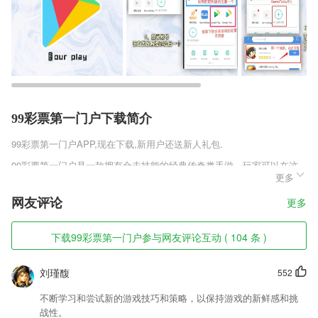
99彩票第一门户下载简介
99彩票第一门户
APP,现在下载,新用户还送新人礼包.
99彩票第一门户是一款拥有合击技能的经典传奇类手游，玩家可以在这
更多
款游戏中体验到很多的玩法，只不过这些玩法的乐趣是非常牛逼的，但是
这款游戏的乐趣都是需要玩家慢慢开启，因为所以的游戏功能和副本都是
网友评论
更多
和玩家等级息息相关。
99彩票第一门户软件特色
下载99彩票第一门户参与网友评论互动 ( 104 条 )
1,【资讯】传播贵州本土新闻，了解贵州身边事
刘瑾馥
552
2,我们可以借助于移动平台查询真实的销售以及财务状况。
3,录音跟读,手写笔画,发音技巧打好五十音基础,才能熟练的使用日语输入
不断学习和尝试新的游戏技巧和策略，以保持游戏的新鲜感和挑
法,在接下来的学习中会事半功倍
战性。