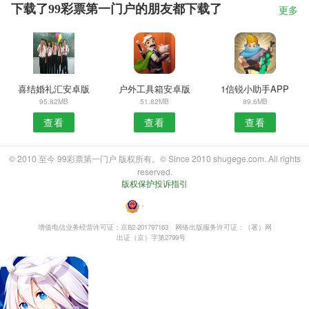
下载了99彩票第一门户的朋友都下载了
更多
喜结婚礼汇安卓版
户外工具箱安卓版
1信锐小助手APP
95.82MB
51.82MB
89.6MB
查看
查看
查看
© 2010 至今 99彩票第一门户 版权所有。© Since 2010 shugege.com. All rights
reserved.
版权保护投诉指引
・
增值电信业务经营许可证：京B2-201797163
网络出版服务许可证：（署）网
出证（京）字第2799号