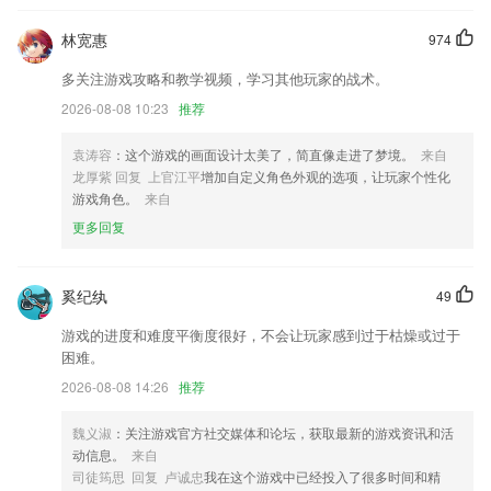
新增广东省库业绩
林宽惠
974
【老用户专享，分享赢好礼】老用户邀请好友可获得精选书籍免费看活
动，还可邀请好友获得奖励。
多关注游戏攻略和教学视频，学习其他玩家的战术。
新增提取音乐等功能，剪辑音乐更方便；
2026-08-08 10:23
推荐
支持四分屏查看门店视频。
袁涛容
：这个游戏的画面设计太美了，简直像走进了梦境。
来自
联系我们
龙厚紫 回复 上官江平
增加自定义角色外观的选项，让玩家个性化
以上就是99彩票第一门户的介绍，如果您喜欢这款软件，您可以到应用
游戏角色。
来自
商店进行打分评论，说出您的使用经历，以帮助我们更好的对产品进行优
更多回复
化修改。
奚纪纨
49
游戏的进度和难度平衡度很好，不会让玩家感到过于枯燥或过于
困难。
2026-08-08 14:26
推荐
魏义淑
：关注游戏官方社交媒体和论坛，获取最新的游戏资讯和活
动信息。
来自
司徒筠思 回复 卢诚忠
我在这个游戏中已经投入了很多时间和精