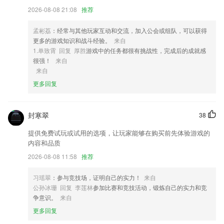
2026-08-08 21:08
推荐
4,新闻更新的速度还是非常快的，手机的接收更加的简单直接。
5,【专注计时】
孟彬荔
：经常与其他玩家互动和交流，加入公会或组队，可以获得
6,帮助厘清核对条目众多的借贷案件金额，算清利息。方便提起准确的诉
更多的游戏知识和战斗经验。
来自
讼金额。支持语音和文字的输入。人工智能识别借和还。
1.单致霄 回复 厚胜
游戏中的任务都很有挑战性，完成后的成就感
很强！
来自
99彩票第一门户软件优势
来自
1.享受科目一、科目三安全文明常识驾考题库在线学习
更多回复
2.最新的一些绘画学习工具都在这里，十分方便！
3.根据考试考点，并对题目进行优化整理归类，学员复习备考更高效。
封寒翠
38
4.每一个孩子的借阅信息直接录入管理系统，家长通过APP学习每本绘本
提供免费试玩或试用的选项，让玩家能够在购买前先体验游戏的
的阅读方法，上传孩子阅读音频记录。
内容和品质
5.为你讲解不会的题，帮你梳理一类题解法，教你举一反三，简单；
2026-08-08 11:58
推荐
6.让记忆变得更容易，记的更快更牢固。
习瑶翠
：参与竞技场，证明自己的实力！
来自
99彩票第一门户更新了什么?
公孙冰珊 回复 李莲林
参加比赛和竞技活动，锻炼自己的实力和竞
争意识。
来自
智能家居部分优化。
更多回复
对存在的已知问题进行修复