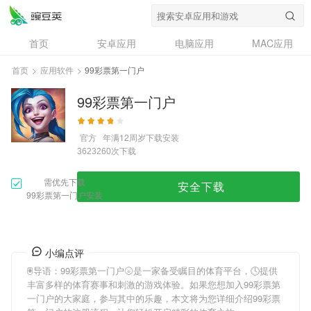
首页
安卓应用
电脑应用
MAC应用
资讯
专题
设计奖
创意应用
首页
>
应用软件
>
99彩票第一门户
问答
99彩票第一门户
官方
年满12周岁
下载安装
次下载
3623260
需优先下载
安全下载
99彩票第一门户安装
小编点评
🖲导语：
99彩票第一门户
🌝是一家备受瞩目的体育平台，🕓提供
丰富多样的体育赛事和刺激的游戏体验。如果您想加入
99彩票第
一门户
的大家庭，参与其中的乐趣，本文将为您详细介绍
99彩票