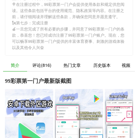
🍭在注册过程中，
99彩票第一门户
会提供使用条款和规定供您阅
读。这些条款包括平台的使用规范、隐私政策等内容。在注册之
前，请仔细阅读并理解这些条款，并确保您同意并愿意遵守。
🗽第七步：完成注册
🍎一旦您完成了所有必要的步骤，并同意了
99彩票第一门户
的条
款，恭喜您！您已经成功注册了99彩票第一门户账户。现在，您
可以畅享
99彩票第一门户
提供的丰富体育赛事、刺激的游戏体验
以及其他令人兴奋
简介
评论(816)
热门文章
历史版本
视频
99彩票第一门户最新版截图