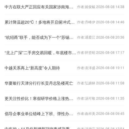
中方在联大严正回应有关国家涉南海问题错误言论
作者:姬俊毓 2026-08-08 14:38
累计降温超20℃！多地将开启俯冲式降温
作者:乔峰伊 2026-08-08 14:46
“杭绍甬”联手，能否成为下一个“苏锡常”？
作者:通爱江 2026-08-08 20:36
“北上广深”二手房交易回暖，年底楼市怎样看？
作者:怀坚昭 2026-08-08 17:17
中越关系再上“新高度”令人期待
作者:袁泽盛 2026-08-08 19:11
华夏银行天津分行行长贡丹志坠楼死亡
作者:弘娣林 2026-08-08 11:08
更关注性价比！寒假研学价格上涨热度下降
作者:汤可敬 2026-08-08 11:35
倡导企事业单位错峰上下班、弹性办公！北京发布七条响应措施
作者:曲祥美 2026-08-08 09:45
中疾控：11月份新增新冠病毒感染重症病例135例
作者:汤黛宗 2026-08-08 13:54