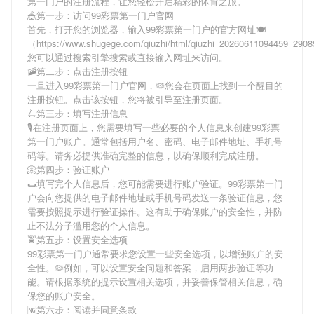
第一门户
的注册流程，让您轻松开启精彩的体育之旅。
🎪第一步：访问99彩票第一门户官网
首先，打开您的浏览器，输入
99彩票第一门户
的官方网址🍽
（https://www.shugege.com/qiuzhi/html/qiuzhi_20260611094459_29
您可以通过搜索引擎搜索或直接输入网址来访问。
🚠第二步：点击注册按钮
一旦进入
99彩票第一门户
官网，🦠您会在页面上找到一个醒目的
注册按钮。点击该按钮，您将被引导至注册页面。
🛴第三步：填写注册信息
🎙在注册页面上，您需要填写一些必要的个人信息来创建
99彩票
第一门户
账户。通常包括用户名、密码、电子邮件地址、手机号
码等。请务必提供准确完整的信息，以确保顺利完成注册。
📀第四步：验证账户
🌯填写完个人信息后，您可能需要进行账户验证。
99彩票第一门
户
会向您提供的电子邮件地址或手机号码发送一条验证信息，您
需要按照提示进行验证操作。这有助于确保账户的安全性，并防
止不法分子滥用您的个人信息。
🚖第五步：设置安全选项
99彩票第一门户
通常要求您设置一些安全选项，以增强账户的安
全性。🦠例如，可以设置安全问题和答案，启用两步验证等功
能。请根据系统的提示设置相关选项，并妥善保管相关信息，确
保您的账户安全。
🆖第六步：阅读并同意条款