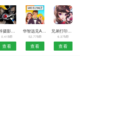
约咔摄影师安卓版
华智远见APP
兄弟打印机APP
0.41MB
52.77MB
6.37MB
查看
查看
查看