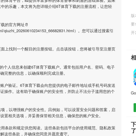
目的体育平台，🧀提供丰富多样的体育赛事和刺激的游戏体验。如果
其中的乐趣，本文将为您详细介绍
6T体育下载
的注册流程，让您轻
版
要
下载
的官方网址🥛
i/html/qiuzhi_20260610234153_66682831.html）。您可以通过搜索引
开
在页面上找到一个醒目的注册按钮。点击该按钮，您将被引导至注册页
要的个人信息来创建
6T体育下载
账户。通常包括用户名、密码、电子
准确完整的信息，以确保顺利完成注册。
行账户验证。
6T体育下载
会向您提供的电子邮件地址或手机号码发送
验证操作。这有助于确保账户的安全性，并防止不法分子滥用您的个
项，以增强账户的安全性。📀例如，可以设置安全问题和答案，启
示设置相关选项，并妥善保管相关信息，确保您的账户安全。
下
使用条款和规定供您阅读。这些条款包括平台的使用规范、隐私政策
理解这些条款，并确保您同意并愿意遵守。