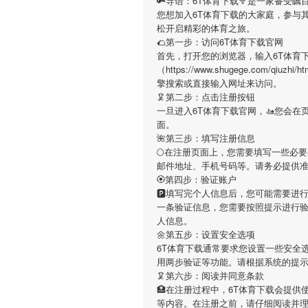
🔑导语：
6T体育下载
🥦是一家备受瞩
您想加入
6T体育下载
的大家庭，参与
松开启精彩的体育之旅。
🌮第一步：访问6T体育下载官网
首先，打开您的浏览器，输入
6T体育
（https://www.shugege.com/qiuzh
擎搜索或直接输入网址来访问。
🦑第二步：点击注册按钮
一旦进入
6T体育下载
官网，🚤您会
面。
🌺第三步：填写注册信息
🌕在注册页面上，您需要填写一些必
邮件地址、手机号码等。请务必提供
🏵第四步：验证账户
🅿填写完个人信息后，您可能需要进
一条验证信息，您需要按照提示进行
人信息。
🌼第五步：设置安全选项
6T体育下载
通常要求您设置一些安全选
用两步验证等功能。请根据系统的提
🦑第六步：阅读并同意条款
🏥在注册过程中，
6T体育下载
会提供
等内容。在注册之前，请仔细阅读并