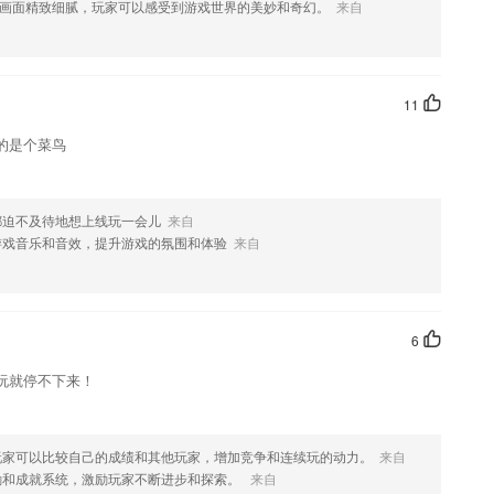
画面精致细腻，玩家可以感受到游戏世界的美妙和奇幻。
来自
欢这款软件，您可以到应用商店进行打分评论，说出您的使用经历，以帮
11
的是个菜鸟
都迫不及待地想上线玩一会儿
来自
游戏音乐和音效，提升游戏的氛围和体验
来自
6
玩就停不下来！
玩家可以比较自己的成绩和其他玩家，增加竞争和连续玩的动力。
来自
励和成就系统，激励玩家不断进步和探索。
来自