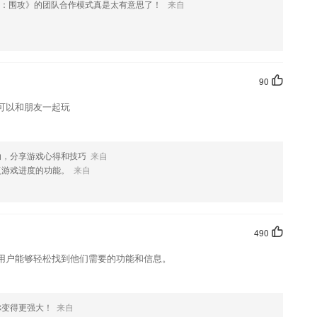
号：围攻》的团队合作模式真是太有意思了！
来自
针对做错的题目，这里提供了详细的答案解析
、开启阅读之旅
90
思成、
可以和朋友一起玩
在线即可阅读展品对应的文字介绍；
动，分享游戏心得和技巧
来自
复游戏进度的功能。
来自
490
用户能够轻松找到他们需要的功能和信息。
绍，如果您喜欢这款软件，您可以到应用商店进行打分评论，说出您的使用经
改。
你变得更强大！
来自