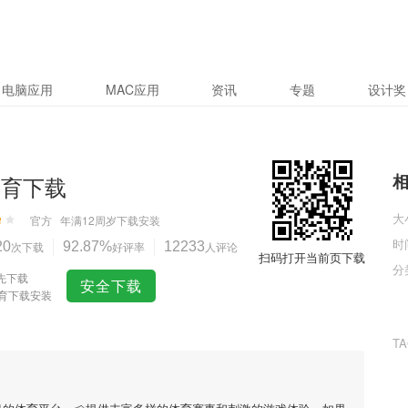
电脑应用
MAC应用
资讯
专题
设计奖
体育下载
大
官方
年满12周岁
下载安装
时
20
次下载
92.87%
好评率
12233
人评论
扫码打开当前页下载
分
先下载
安全下载
体育下载安装
T