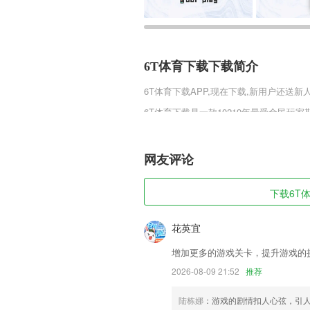
6T体育下载下载简介
6T体育下载
APP,现在下载,新用户还送新
6T体育下载是一款10219年最受全民
物立绘，恢弘壮丽的场景画面，带领玩家
网最新版v2.1完善的交友模式，语音实
网友评论
6T体育下载软件特色
1,支持视频美颜拍摄
下载6T体
2,畅销好书低价买；新用户7天免费看书
3,设计精美
花英宜
4,通过切换情景模式自动控车,让你在驾驶
增加更多的游戏关卡，提升游戏的
5,资源丰富，其他网站不能条跳转阅读，
2026-08-09 21:52
推荐
6,在平台能够输入需要的信息，快速的查
陆栋娜
：游戏的剧情扣人心弦，引
6T体育下载软件优势