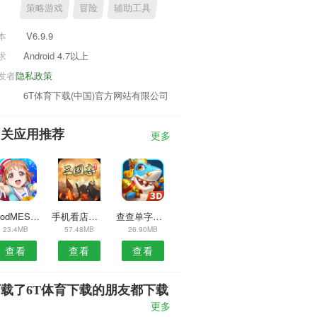
策略游戏
冒险
辅助工具
本
V6.9.9
求
Android 4.7以上
发者
隐私政策
6T体育下载(中国)官方网站有限公司
相关应用推荐
更多
GoodMES安卓版
手机看店连锁版安卓版
查查单字安卓版
23.4MB
57.48MB
26.90MB
查看
查看
查看
载了6T体育下载的朋友都下载
了
更多