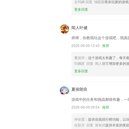
联系我们
左玛婵 回复 钱阳国
骨灰玩家的游戏
以上就是6T体育下载的介绍，如果您喜
更多回复
助我们更好的对产品进行优化修改。
闻人叶健
师傅，你教我玩这个游戏吧，我真
2026-08-09 12:43
推荐
董波河
：这个游戏太有趣了，每天
印娥群 回复 闻人珊育
增加更多的
更多回复
夏侯朗良
游戏中的任务和挑战都很有趣，一
2026-08-09 09:54
推荐
仲珍霞
：提供在线排行榜功能，让
任彩天 回复 苗有武
提供丰富的奖