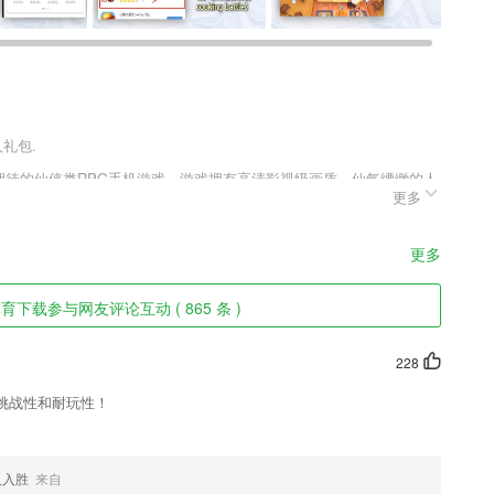
人礼包.
玩家期待的仙侠类RPG手机游戏，游戏拥有高清影视级画质，仙气缥缈的人
更多
迅速进入仙境世界，多样化的玩法模式，玩家可自由选择，飘邈手游官
时畅聊，助你找到志同道合的小伙伴。
更多
育下载参与网友评论互动 ( 865 条 )
228
过程中更加舒适、安全;
挑战性和耐玩性！
但是可以找资源退出搜索
找出来，用户能够更好的阅读；
人入胜
来自