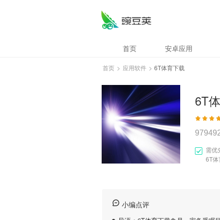
首页
安卓应用
首页
>
应用软件
>
6T体育下载
6T
97949
需优
6T
小编点评