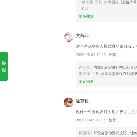
1.嵇才腾 回复 徐离固桂
《彩虹六
来自
1.收录了海量题目，紧扣本年考试提纲，
更多回复
2.AI人工智能伴读，绑定绘本阅读机器入
3.精品线下课程限量开放
文茜菲
4.超实力名师团队，前新东方王牌名师周
这个游戏的多人模式真的很好玩，
5.这里自动为用户推荐了高人气的展品，
2026-08-09 19:03
推荐
6.查看各种报告并填写反馈
举
6T体育下载更新了什么?
任翔苑
：与其他玩家进行交流和互
报
米义绿 回复 步素曼
提供保存和恢
取消最少更新500字限制
更多回复
蓝牙钥匙连接状态通知
优化软件内部使用体验
逄克程
SDK版本更新到Android1
设计一个直观友好的用户界面，让
无痕浏览器
2026-08-09 12:31
推荐
以上就是www.hth.com华体会的介
历，以帮助我们更好的对产品进行优化修
柯雪谦
：师父会教你游戏技巧，让