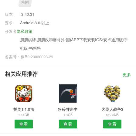
空间
版本
3.40.31
要求
Android 8.6 以上
开发者
隐私政策
朋朋棋牌-朋朋政和麻将(中国)APP下载安装IOS/安卓通用版/手
机版-书格格
备案号：豫B2-20030028-29
相关应用推荐
更多
誓灵1.1.079
粉碎并击中
火柴人战争3
1.41GB
1.4GB
649.5MB
查看
查看
查看