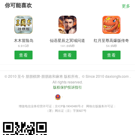
你可能喜欢
更多
木木冒险岛
仙语星辰之冥域问道
红月至尊高爆版传奇
6.91GB
141.69MB
54.9MB
查看
查看
查看
© 2010 至今 朋朋棋牌-朋朋政和麻将 版权所有。© Since 2010 daxiongtv.com .
All rights reserved.
版权保护投诉指引
・
增值电信业务经营许可证：京ICP备19043480号-2
网络出版服务许可证：
（署）网出证（京）字第827号