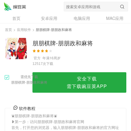
朋朋棋牌-朋朋政和麻将
首页
安卓应用
电脑应用
MAC应用
资讯
专题
设计奖
创意应用
首页
>
应用软件
>
朋朋棋牌-朋朋政和麻将
问答
朋朋棋牌-朋朋政和麻将
官方
年满16周岁
次下载
12517
需优先下载
安全下载
朋朋棋牌-朋朋政和麻将
需下载豌豆荚APP
软件教程
⛲朋朋棋牌-朋朋政和麻将⛲
❥第一步：访问朋朋棋牌-朋朋政和麻将官网
首先，打开您的浏览器，输入朋朋棋牌-朋朋政和麻将的官方网址