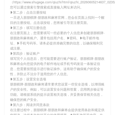
（https://www.shugege.com/qiuzhi/html/qiuzhi_20260605214637_02
您可以通过搜索引擎搜索或直接输入网址来访问。
❥第二步：点击注册按钮
一旦进入朋朋棋牌-朋朋政和麻将官网，您会在页面上找到一个醒
目的注册按钮。点击该按钮，您将被引导至注册页面。
❥第三步：填写注册信息
在注册页面上，您需要填写一些必要的个人信息来创建朋朋棋牌-
朋朋政和麻将账户。通常包括用户名、❥密码、❥电子邮件地
址、❥手机号码等。请务必提供准确完整的信息，以确保顺利完
成注册。
❥第四步：验证账户
填写完个人信息后，您可能需要进行账户验证。朋朋棋牌-朋朋政
和麻将会向您提供的电子邮件地址或手机号码发送一条验证信
息，您需要按照提示进行验证操作。这有助于确保账户的安全
性，并防止不法分子滥用您的个人信息。
❥第五步：设置安全选项
朋朋棋牌-朋朋政和麻将通常要求您设置一些安全选项，以增强账
户的安全性。例如，可以设置安全问题和答案，启用两步验证等
功能。请根据系统的提示设置相关选项，并妥善保管相关信息，
确保您的账户安全。
❥第六步：阅读并同意条款
在注册过程中，朋朋棋牌-朋朋政和麻将会提供使用条款和规定供
您阅读。这些条款包括平台的使用规范、❥隐私政策等内容。在