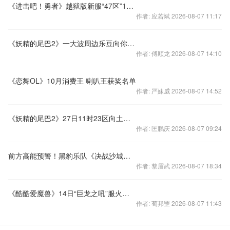
《进击吧！勇者》越狱版新服“47区”15日开启
作者: 应若斌 2026-08-07 11:17
《妖精的尾巴2》一大波周边乐豆向你袭来
作者: 傅顺龙 2026-08-07 14:10
《恋舞OL》10月消费王 喇叭王获奖名单
作者: 严妹威 2026-08-07 14:52
《妖精的尾巴2》27日11时23区向土豪进军
作者: 匡鹏庆 2026-08-07 09:24
前方高能预警！黑豹乐队《决战沙城》主题曲MV震撼发布
作者: 黎眉武 2026-08-07 18:34
《酷酷爱魔兽》14日“巨龙之吼”服火爆开启
作者: 荀邦罡 2026-08-07 11:43