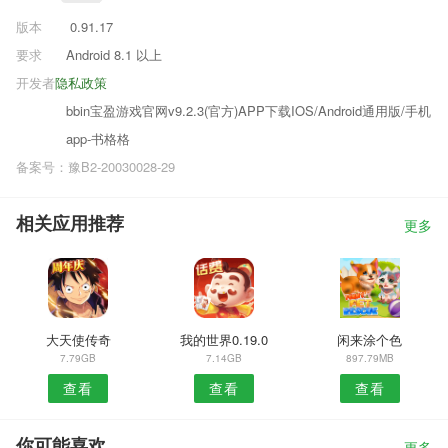
版本
0.91.17
要求
Android 8.1 以上
开发者
隐私政策
bbin宝盈游戏官网v9.2.3(官方)APP下载IOS/Android通用版/手机
app-书格格
备案号：豫B2-20030028-29
相关应用推荐
更多
大天使传奇
我的世界0.19.0
闲来涂个色
7.79GB
7.14GB
897.79MB
查看
查看
查看
你可能喜欢