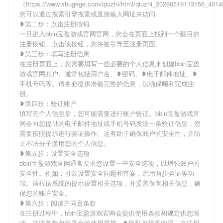
（https://www.shugege.com/qiuzhi/html/qiuzhi_20260519113156_40
您可以通过搜索引擎搜索或直接输入网址来访问。
❥第二步：点击注册按钮
一旦进入bbin宝盈游戏官网官网，您会在页面上找到一个醒目的
注册按钮。点击该按钮，您将被引导至注册页面。
❥第三步：填写注册信息
在注册页面上，您需要填写一些必要的个人信息来创建bbin宝盈
游戏官网账户。通常包括用户名、❥密码、❥电子邮件地址、❥
手机号码等。请务必提供准确完整的信息，以确保顺利完成注
册。
❥第四步：验证账户
填写完个人信息后，您可能需要进行账户验证。bbin宝盈游戏官
网会向您提供的电子邮件地址或手机号码发送一条验证信息，您
需要按照提示进行验证操作。这有助于确保账户的安全性，并防
止不法分子滥用您的个人信息。
❥第五步：设置安全选项
bbin宝盈游戏官网通常要求您设置一些安全选项，以增强账户的
安全性。例如，可以设置安全问题和答案，启用两步验证等功
能。请根据系统的提示设置相关选项，并妥善保管相关信息，确
保您的账户安全。
❥第六步：阅读并同意条款
在注册过程中，bbin宝盈游戏官网会提供使用条款和规定供您阅
读。这些条款包括平台的使用规范、❥隐私政策等内容。在注册