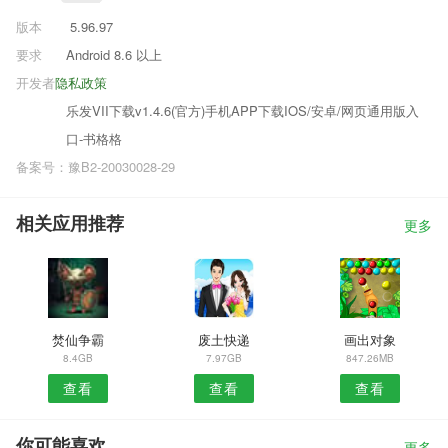
版本
5.96.97
要求
Android 8.6 以上
开发者
隐私政策
乐发VII下载v1.4.6(官方)手机APP下载IOS/安卓/网页通用版入
口-书格格
备案号：豫B2-20030028-29
相关应用推荐
更多
焚仙争霸
废土快递
画出对象
8.4GB
7.97GB
847.26MB
查看
查看
查看
你可能喜欢