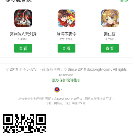
更多
冥剑传八荒剑秀
脑洞不要停
梨仁菇
6.45GB
572.87MB
9.7MB
查看
查看
查看
© 2010 至今 乐发VII下载 版权所有。© Since 2010 daxiongtv.com . All rights
reserved.
版权保护投诉指引
・
增值电信业务经营许可证：京ICP备19043480号-2
网络出版服务许可证：
（署）网出证（京）字第827号