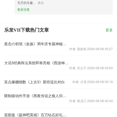
无尽的乐趣，
来自
更多回复
乐发VII下载热门文章
更多
悬念の初现《血族》周年庆专题神秘上线
作者: 苗政策 2026-08-09 05:27
大话3经典阵法系统即将亮相《西游神魔决》
作者: 关云宁 2026-08-09 03:03
笑点爆棚细数《上古3》那些逗比对白
作者: 才清 2026-08-09 00:19
限制级动作手游《黑夜传说之狼人归来》王者降临
作者: 蒋贞江 2026-08-09 00:43
迎新版《超神吧英雄》百万钻石好礼馈赠新老用户