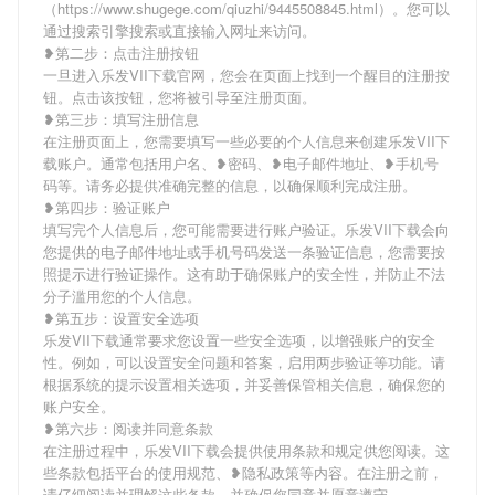
（https://www.shugege.com/qiuzhi/9445508845.html）。您可以
通过搜索引擎搜索或直接输入网址来访问。
❥第二步：点击注册按钮
一旦进入乐发VII下载官网，您会在页面上找到一个醒目的注册按
钮。点击该按钮，您将被引导至注册页面。
❥第三步：填写注册信息
在注册页面上，您需要填写一些必要的个人信息来创建乐发VII下
载账户。通常包括用户名、❥密码、❥电子邮件地址、❥手机号
码等。请务必提供准确完整的信息，以确保顺利完成注册。
❥第四步：验证账户
填写完个人信息后，您可能需要进行账户验证。乐发VII下载会向
您提供的电子邮件地址或手机号码发送一条验证信息，您需要按
照提示进行验证操作。这有助于确保账户的安全性，并防止不法
分子滥用您的个人信息。
❥第五步：设置安全选项
乐发VII下载通常要求您设置一些安全选项，以增强账户的安全
性。例如，可以设置安全问题和答案，启用两步验证等功能。请
根据系统的提示设置相关选项，并妥善保管相关信息，确保您的
账户安全。
❥第六步：阅读并同意条款
在注册过程中，乐发VII下载会提供使用条款和规定供您阅读。这
些条款包括平台的使用规范、❥隐私政策等内容。在注册之前，
请仔细阅读并理解这些条款，并确保您同意并愿意遵守。