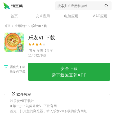
乐发VII下载
首页
安卓应用
电脑应用
MAC应用
资讯
专题
设计奖
创意应用
首页
>
应用软件
>
乐发VII下载
问答
乐发VII下载
官方
年满16周岁
次下载
11459
需优先下载
安全下载
乐发VII下载
需下载豌豆荚APP
软件教程
🚨乐发VII下载🚨
❥第一步：访问乐发VII下载官网
首先，打开您的浏览器，输入乐发VII下载的官方网址