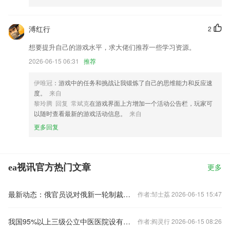
溥红行
2
想要提升自己的游戏水平，求大佬们推荐一些学习资源。
2026-06-15 06:31
推荐
伊唯冠
：游戏中的任务和挑战让我锻炼了自己的思维能力和反应速
度。
来自
黎玲腾 回复 常斌克
在游戏界面上方增加一个活动公告栏，玩家可
以随时查看最新的游戏活动信息。
来自
更多回复
ea视讯官方热门文章
更多
最新动态：俄官员说对俄新一轮制裁损害欧盟国家自身利益 乌方说遭俄大规模导弹袭击以迫使乌谈判
作者:邹士荔 2026-06-15 15:47
我国95%以上三级公立中医医院设有儿科
作者:阎灵行 2026-06-15 08:26