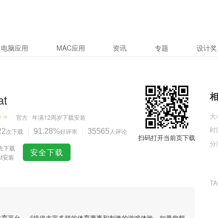
电脑应用
MAC应用
资讯
专题
设计奖
at
大
官方
年满12周岁
下载安装
时
22
次下载
91.28%
好评率
35565
人评论
扫码打开当前页下载
分
先下载
安全下载
at安装
T
体育平台，📐提供丰富多样的体育赛事和刺激的游戏体验。如果您想