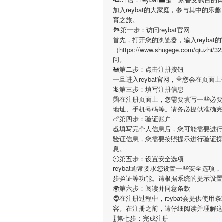
加入
reybat
的大家庭，参与其中的乐趣
育之旅。
🏞第一步：访问reybat官网
首先，打开您的浏览器，输入
reybat
的
（https://www.shugege.com/
问。
🚂第二步：点击注册按钮
一旦进入
reybat
官网，🌞您会在页面
🦎第三步：填写注册信息
🙆在注册页面上，您需要填写一些必
地址、手机号码等。请务必提供准确
🍗第四步：验证账户
🎪填写完个人信息后，您可能需要进
验证信息，您需要按照提示进行验证
息。
🕙第五步：设置安全选项
reybat
通常要求您设置一些安全选项，
步验证等功能。请根据系统的提示设
🌍第六步：阅读并同意条款
🧔在注册过程中，
reybat
会提供使用条
容。在注册之前，请仔细阅读并理解
🎚第七步：完成注册