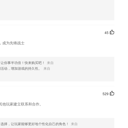
题中的陷阱
级课本单词，配上精彩图片，图文并茂，帮助孩子学习小学单词，检测学
题库在线学习
45
学区四大栏目。
，成为先锋战士
度，方便学员合理制定学习计划
，让你事半功倍！快来购买吧！
来自
和活动，增加游戏的持久性。
来自
529
其他玩家建立联系和合作。
备选择，让玩家能够更好地个性化自己的角色！
来自