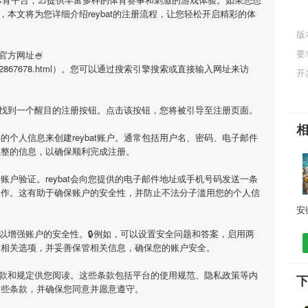
，本文将为您详细介绍
reybat
的注册流程，让您轻松开启精彩的体
版
要
官方网址🍧
qiuzhi/322867678.html）。您可以通过搜索引擎搜索或直接输入网址来访
开
上找到一个醒目的注册按钮。点击该按钮，您将被引导至注册页面。
要的个人信息来创建
reybat
账户。通常包括用户名、密码、电子邮件
完整的信息，以确保顺利完成注册。
行账户验证。
reybat
会向您提供的电子邮件地址或手机号码发送一条
操作。这有助于确保账户的安全性，并防止不法分子滥用您的个人信
以增强账户的安全性。🔒例如，可以设置安全问题和答案，启用两
置相关选项，并妥善保管相关信息，确保您的账户安全。
款和规定供您阅读。这些条款包括平台的使用规范、隐私政策等内
下
这些条款，并确保您同意并愿意遵守。