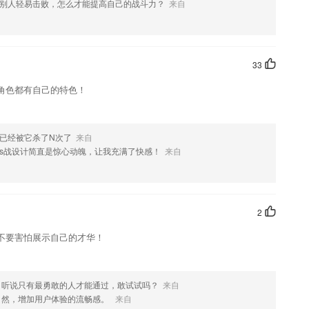
这款软件，您可以到应用商店进行打分评论，说出您的使用经历，以帮助我
别人轻易击败，怎么才能提高自己的战斗力？
来自
33
角色都有自己的特色！
我已经被它杀了N次了
来自
ss战设计简直是惊心动魄，让我充满了快感！
来自
2
不要害怕展示自己的才华！
，听说只有最勇敢的人才能通过，敢试试吗？
来自
自然，增加用户体验的流畅感。
来自