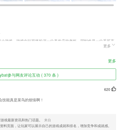
.
闲模拟小游戏，游戏中玩家将扮演一位美发店的老板，同时也是一位手艺高
更多
你就是美发界冉冉升起的一颗新星，看你能否让你的门面在这个残酷的
更多
程,极速恢复手机运行速度
ybat参与网友评论互动 ( 370 条 )
620
知识点！
会技能真是菜鸟的烦恼啊！
用被偷看，拒绝隐私泄露；
。
解游戏最新资讯和热门话题。
来自
资料页面，让玩家可以展示自己的游戏成就和排名，增加竞争和成就感。