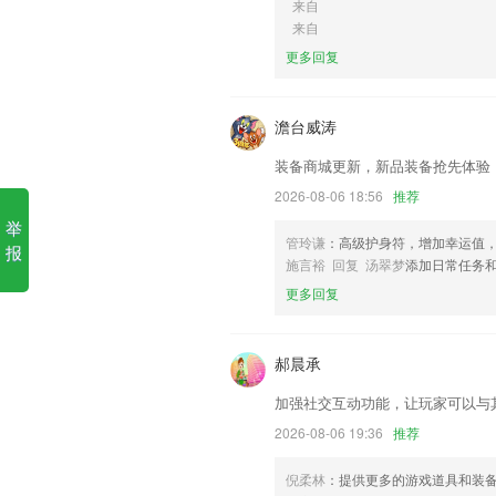
来自
1.学员点评：一起学车一起吐槽，领悟考
来自
2.单词学习：收录人教版一年级到六年
更多回复
习成果。
3.享受科目一、科目三安全文明常识驾考
澹台威涛
4.包括弦图、指弹谱，基础知识、视频教
装备商城更新，新品装备抢先体验
5.记录清晰一目了然，自定义学习计划。
2026-08-06 18:56
推荐
6.·学员年度学习档案管理，追踪学习进
举
reybat更新了什么?
管玲谦
：高级护身符，增加幸运值
报
施言裕 回复 汤翠梦
添加日常任务
文章支持音频啦，快来收听吧
更多回复
对存在的已知问题进行修复
更新界面设计。
郝晨承
系统优化与bug修复
加强社交互动功能，让玩家可以与
优化APP性能，提高加载速度；
2026-08-06 19:36
推荐
新增一套皮肤。
联系我们
倪柔林
：提供更多的游戏道具和装