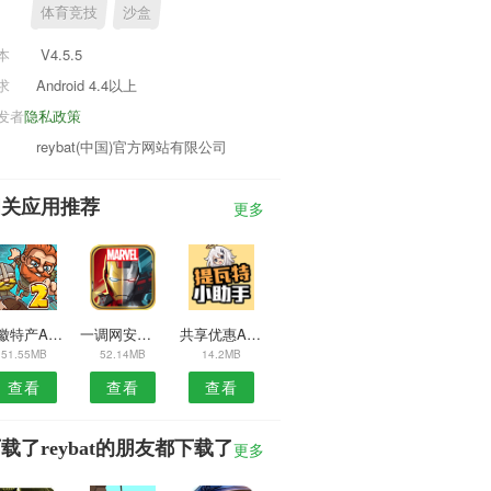
体育竞技
沙盒
本
V4.5.5
求
Android 4.4以上
发者
隐私政策
reybat(中国)官方网站有限公司
相关应用推荐
更多
安徽特产APP
一调网安卓版
共享优惠APP
51.55MB
52.14MB
14.2MB
查看
查看
查看
载了reybat的朋友都下载了
更多