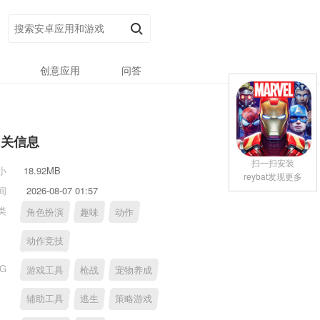
创意应用
问答
相关信息
扫一扫安装
小
18.92MB
reybat发现更多
间
2026-08-07 01:57
类
角色扮演
趣味
动作
动作竞技
AG
游戏工具
枪战
宠物养成
辅助工具
逃生
策略游戏