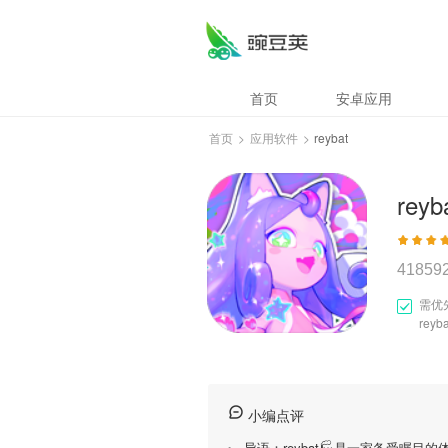
首页
安卓应用
首页
>
应用软件
>
reybat
reyb
41859
需优
reyb
小编点评
🏎导语：
reybat
🏭是一家备受瞩目的