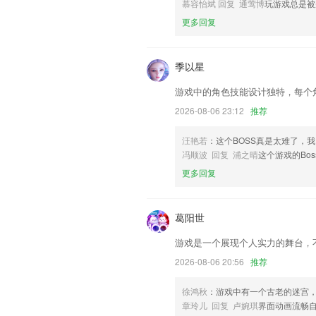
以上就是reybat的介绍，如果您喜欢
慕容怡斌 回复 通莺博
玩游戏总是被
们更好的对产品进行优化修改。
更多回复
季以星
游戏中的角色技能设计独特，每个
2026-08-06 23:12
推荐
汪艳若
：这个BOSS真是太难了，
冯顺波 回复 浦之晴
这个游戏的Bo
更多回复
葛阳世
游戏是一个展现个人实力的舞台，
2026-08-06 20:56
推荐
徐鸿秋
：游戏中有一个古老的迷宫
章玲儿 回复 卢婉琪
界面动画流畅