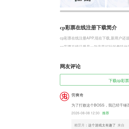
cp彩票在线注册下载简介
cp彩票在线注册
APP,现在下载,新用户还
cp彩票在线注册是一款非常好玩的趣味
每个关卡中的背景都可以说的一幅美丽的
你的分数就会越高，非常的简单休闲。
网友评论
cp彩票在线注册软件特色
1,【你就是贴纸】
下载cp彩票
2,使用简单,操作方法很便捷
3,不管是各种网课平台的题目还是资格类
劳爽奇
4,时光轴分布,随时随地翻阅,回顾每日心
为了打败这个BOSS，我已经千锤
5,收集了真实的图片,在展示动物、蔬果
2026-08-08 12:30
推荐
6,现在生活节奏比较快，越来越多的年轻
赖罡月
：这个游戏太有趣了
来自
cp彩票在线注册软件优势