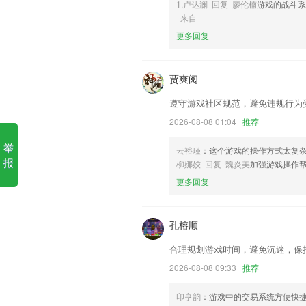
1.卢达澜 回复 廖伦楠
游戏的战斗
来自
1.二建备考，以题带点，视频解析！
更多回复
2.更有语法大全轻松掌握英语语法精髓，
3.深刻理解儿童认知发展规律，10年的
贾爽阅
4.严选10000＋少儿外教，100%持有
子，带给孩子地道的英语环境
遵守游戏社区规范，避免违规行为
5.根据浏览者的角色，进行信息专属推送
2026-08-08 01:04
推荐
6.：课程通过跨学科的学习，让孩子接
举
云裕瑾
：这个游戏的操作方式太复
cp彩票在线注册更新了什么?
报
柳娜姣 回复 魏炎美
加强游戏操作
更多回复
便捷快速查看该通知来源所有历史消息
四修复了一键固定的错误问题。
孔榕顺
更换视频处理库，优化视频处理进度，视
航班查询性能优化
合理规划游戏时间，避免沉迷，保
以上就是爱游戏(AYX)体育app的介
2026-08-08 09:33
推荐
历，以帮助我们更好的对产品进行优化修
印亨韵
：游戏中的交易系统方便快
加油新增姓名读卡