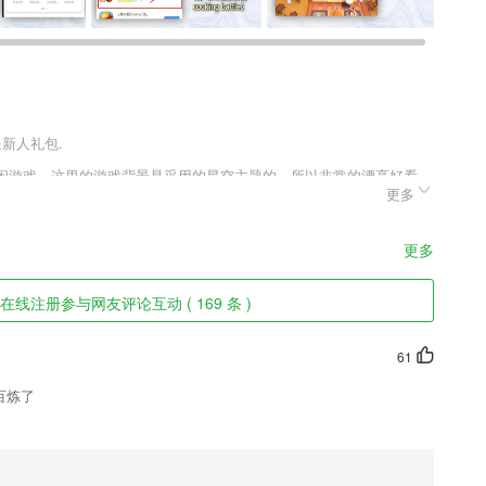
送新人礼包.
休闲游戏，这里的游戏背景是采用的星空主题的，所以非常的漂亮好看，
更多
话，玩法是非常简单的收集玩法，你要去收集很多的星星，收集的越多
更多
在线注册参与网友评论互动 ( 169 条 )
考试的题目都很准确
61
路历程
百炼了
和植物、物体的时候出示的图片都是真实的;
人喜欢便捷的生活方式。