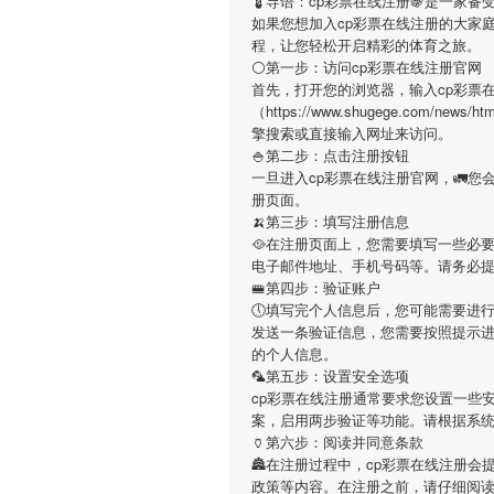
💈导语：
cp彩票在线注册
🍇是一家备
如果您想加入
cp彩票在线注册
的大家
程，让您轻松开启精彩的体育之旅。
⚪第一步：访问cp彩票在线注册官网
首先，打开您的浏览器，输入
cp彩票
（https://www.shugege.com/news
擎搜索或直接输入网址来访问。
🍚第二步：点击注册按钮
一旦进入
cp彩票在线注册
官网，🚛您
册页面。
🍌第三步：填写注册信息
🥘在注册页面上，您需要填写一些必
电子邮件地址、手机号码等。请务必
🚝第四步：验证账户
🕔填写完个人信息后，您可能需要进
发送一条验证信息，您需要按照提示
的个人信息。
🦜第五步：设置安全选项
cp彩票在线注册
通常要求您设置一些安
案，启用两步验证等功能。请根据系
🏺第六步：阅读并同意条款
🏯在注册过程中，
cp彩票在线注册
会
政策等内容。在注册之前，请仔细阅