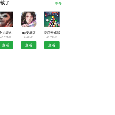
下载了
更多
安全排查APP
ap安卓版
搜店安卓版
45.76MB
6.49MB
43.77MB
查看
查看
查看