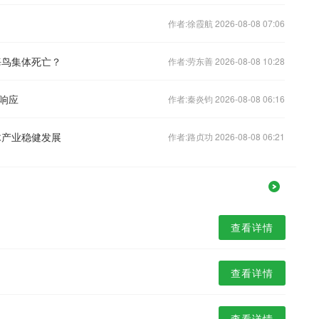
作者:徐霞航 2026-08-08 07:06
海鸟集体死亡？
作者:劳东善 2026-08-08 10:28
响应
作者:秦炎钧 2026-08-08 06:16
木产业稳健发展
作者:路贞功 2026-08-08 06:21
查看详情
查看详情
查看详情