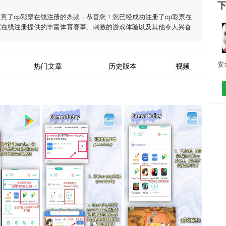
同意了
cp彩票在线注册
的条款，恭喜您！您已经成功注册了cp彩票在
票在线注册
提供的丰富体育赛事、刺激的游戏体验以及其他令人兴奋
热门文章
历史版本
视频