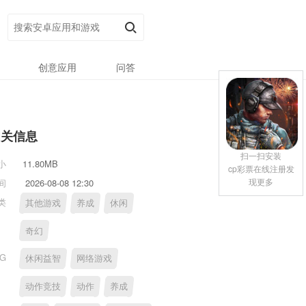
创意应用
问答
相关信息
扫一扫安装
小
11.80MB
cp彩票在线注册发
现更多
间
2026-08-08 12:30
类
其他游戏
养成
休闲
奇幻
AG
休闲益智
网络游戏
动作竞技
动作
养成