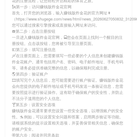
花
的注册流程，让您轻松开启精彩的体育之旅。
🗽第一步：访问赚钱版炸金花官网
首先，打开您的浏览器，输入
赚钱版炸金花
的官方网址👩
（https://www.shugege.com/news/html/news_20260627050832_3120
您可以通过搜索引擎搜索或直接输入网址来访问。
☎️第二步：点击注册按钮
一旦进入
赚钱版炸金花
官网，🚍您会在页面上找到一个醒目的注
册按钮。点击该按钮，您将被引导至注册页面。
💵第三步：填写注册信息
🛶在注册页面上，您需要填写一些必要的个人信息来创建
赚钱版
炸金花
账户。通常包括用户名、密码、电子邮件地址、手机号码
等。请务必提供准确完整的信息，以确保顺利完成注册。
🌎第四步：验证账户
🎞填写完个人信息后，您可能需要进行账户验证。
赚钱版炸金花
会向您提供的电子邮件地址或手机号码发送一条验证信息，您需
要按照提示进行验证操作。这有助于确保账户的安全性，并防止
不法分子滥用您的个人信息。
🍸第五步：设置安全选项
赚钱版炸金花
通常要求您设置一些安全选项，以增强账户的安全
性。🛬例如，可以设置安全问题和答案，启用两步验证等功能。
请根据系统的提示设置相关选项，并妥善保管相关信息，确保您
的账户安全。
🏵第六步：阅读并同意条款