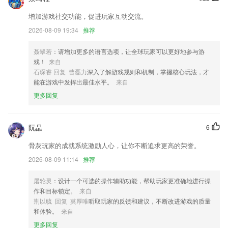
图片水印优化。全量业务均需修改调整网格通图片水印，调整水印文字大
增加游戏社交功能，促进玩家互动交流。
小及透明度，提高图片内容可见度。
2026-08-09 19:34
推荐
优化了PDF的重排预览；
服务预约新增商品预约模式
聂翠若
：请增加更多的语言选项，让全球玩家可以更好地参与游
戏！
来自
新增视频投屏,一键轻松上大屏;
石琛睿 回复 曹磊力
深入了解游戏规则和机制，掌握核心玩法，才
联系我们
能在游戏中发挥出最佳水平。
来自
以上就是赚钱版炸金花的介绍，如果您喜欢这款软件，您可以到应用商店
更多回复
进行打分评论，说出您的使用经历，以帮助我们更好的对产品进行优化修
改。
阮晶
6
骨灰玩家的成就系统激励人心，让你不断追求更高的荣誉。
2026-08-09 11:14
推荐
屠轮灵
：设计一个可选的操作辅助功能，帮助玩家更准确地进行操
作和目标锁定。
来自
荆以毓 回复 莫厚唯
听取玩家的反馈和建议，不断改进游戏的质量
和体验。
来自
更多回复