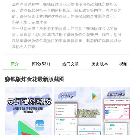
🧀在注册过程中，
赚钱版炸金花
会提供使用条款和规定供您阅
读。这些条款包括平台的使用规范、隐私政策等内容。在注册之
前，请仔细阅读并理解这些条款，并确保您同意并愿意遵守。
🕖第七步：完成注册
🍉一旦您完成了所有必要的步骤，并同意了
赚钱版炸金花
的条
款，恭喜您！您已经成功注册了赚钱版炸金花账户。现在，您可
以畅享
赚钱版炸金花
提供的丰富体育赛事、刺激的游戏体验以及
其他令人兴奋
简介
评论(531)
热门文章
历史版本
视频
赚钱版炸金花最新版截图