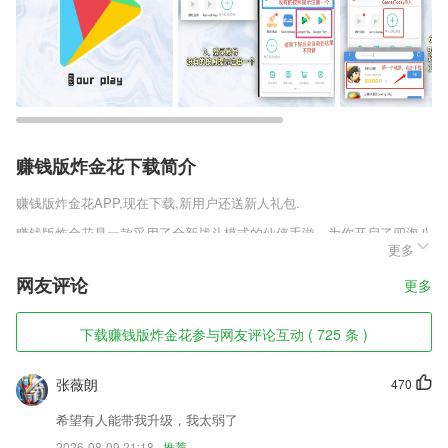
赚钱版炸金花下载简介
赚钱版炸金花
APP,现在下载,新用户还送新人礼包.
赚钱版炸金花是一款采用了全新战斗模式的仙侠手游，为你开启了四海八
更多
荒的大门，让你能在这款里感受到全新的竞技场带给你的无限震撼，这场
仙魔大战一触即发，这也是一场属于强者的战斗，在这个胜者为王败者为
网友评论
更多
寇的时代，你只有拼尽全力才能存活下来!
赚钱版炸金花软件特色
下载赚钱版炸金花参与网友评论互动 ( 725 条 )
1,板块清晰，使用方便，新人也能熟练使用。
张薇朗
470
2,通过app记录使用者的打鼾状况、止鼾效果及睡眠情况
3,三、好处：
希望有人能带我升级，我太弱了
2026-08-09 21:18
推荐