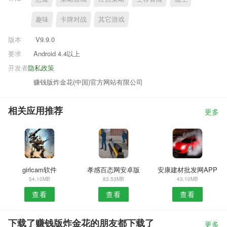
趣味
卡牌对战
其它游戏
版本
V9.9.0
要求
Android 4.4以上
开发者
隐私政策
赚钱版炸金花(中国)官方网站有限公司
相关应用推荐
更多
girlcam软件
孝感百态网安卓版
安康建材批发网APP
54.10MB
83.53MB
43.10MB
查看
查看
查看
下载了赚钱版炸金花的朋友都下载了
更多