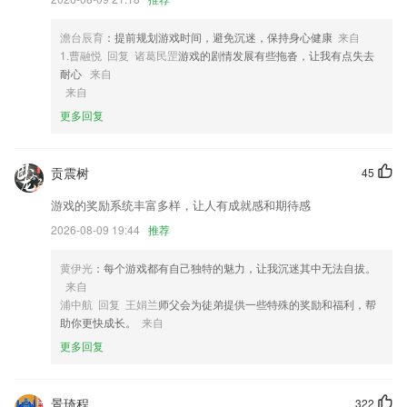
4,三、好处：
5,极大的优化了大容量文本文件的读取速度，瞬间载入，高速读取，分秒
澹台辰育
：提前规划游戏时间，避免沉迷，保持身心健康
来自
间浏览到需要的信息。
1.曹融悦 回复 诸葛民罡
游戏的剧情发展有些拖沓，让我有点失去
6,账户及钱包等其他信息；
耐心
来自
来自
赚钱版炸金花软件优势
更多回复
1.快速查找，分类清晰。可按成语结构、字数查找。
2.中考专项，罗列中考常考题型，总结做题方法。
贡震树
45
3.随着网络技术学院的全面的学习经验的一个组成部分，包示踪提供的仿
游戏的奖励系统丰富多样，让人有成就感和期待感
真，可视化，编辑，评估，和协作能力，有利于教学和复杂的技术概念的
学习
2026-08-09 19:44
推荐
4.课酬结课后及时到账，随时随地查询“账本”，财务收入心中有数
黄伊光
：每个游戏都有自己独特的魅力，让我沉迷其中无法自拔。
5.通过平台，可以了解企业的具体信息，快速的提升你的能力；
来自
浦中航 回复 王娟兰
师父会为徒弟提供一些特殊的奖励和福利，帮
6.·实时记录教师的阅卷进度，同时可以查看其他教师的评阅进度。
助你更快成长。
来自
赚钱版炸金花更新了什么?
更多回复
开发商：李信栋
解决安卓10不能拍照扫码问题
景琦程
322