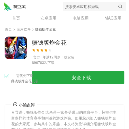
首页
安卓应用
电脑应用
MAC应用
资讯
专题
设计奖
创意应用
首页
>
应用软件
>
赚钱版炸金花
问答
赚钱版炸金花
官方
年满12周岁
下载安装
次下载
896783
需优先下载
安全下载
赚钱版炸金花安装
小编点评
👩导语：
赚钱版炸金花
🚲是一家备受瞩目的体育平台，🗽提供丰
富多样的体育赛事和刺激的游戏体验。如果您想加入
赚钱版炸金
花
的大家庭，参与其中的乐趣，本文将为您详细介绍
赚钱版炸金