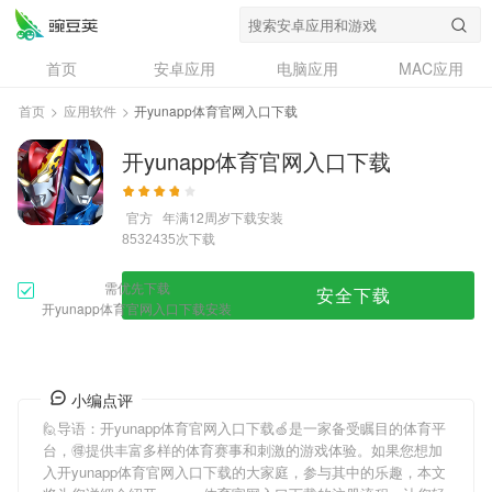
首页
安卓应用
电脑应用
MAC应用
资讯
专题
设计奖
创意应用
首页
>
应用软件
>
开yunapp体育官网入口下载
问答
开yunapp体育官网入口下载
官方
年满12周岁
下载安装
次下载
8532435
需优先下载
安全下载
开yunapp体育官网入口下载安装
小编点评
🙋导语：
开yunapp体育官网入口下载
🍏是一家备受瞩目的体育平
台，🉐提供丰富多样的体育赛事和刺激的游戏体验。如果您想加
入
开yunapp体育官网入口下载
的大家庭，参与其中的乐趣，本文