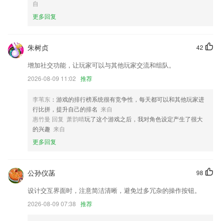
自
单词软件。
更多回复
6.可以很好的满足大家的学习需求的，超多可以内容带给大家。
开yunapp体育官网入口下载更新了什么?
朱树贞
42
杀毒软件报毒请谨慎下载
增加社交功能，让玩家可以与其他玩家交流和组队。
伙伴营销支持向下游伙伴企业发送推广任务
2026-08-09 11:02
推荐
实名认证信息调整，新增信息变更功能
李苇东
：游戏的排行榜系统很有竞争性，每天都可以和其他玩家进
优化专题新闻的显示效果，修复专题新闻按返回键不能正常返回的问题
行比拼，提升自己的排名
来自
增加视频投稿功能
惠竹曼 回复 萧韵晴
玩了这个游戏之后，我对角色设定产生了很大
的兴趣
来自
优化了用户体验~
更多回复
联系我们
以上就是开yunapp体育官网入口下载的介绍，如果您喜欢这款软件，您
可以到应用商店进行打分评论，说出您的使用经历，以帮助我们更好的对
公孙仪菡
98
产品进行优化修改。
设计交互界面时，注意简洁清晰，避免过多冗杂的操作按钮。
2026-08-09 07:38
推荐