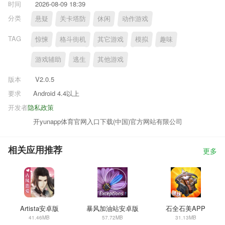
时间
2026-08-09 18:39
分类
悬疑
关卡塔防
休闲
动作游戏
TAG
惊悚
格斗街机
其它游戏
模拟
趣味
游戏辅助
逃生
其他游戏
版本
V2.0.5
要求
Android 4.4以上
开发者
隐私政策
开yunapp体育官网入口下载(中国)官方网站有限公司
相关应用推荐
更多
Artista安卓版
暴风加油站安卓版
石全石美APP
41.46MB
57.72MB
31.13MB