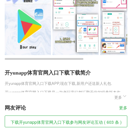
开yunapp体育官网入口下载下载简介
开yunapp体育官网入口下载
APP,现在下载,新用户还送新人礼包.
开yunapp体育官网入口下载是一款老玩家们都汇聚于此的经典版本作
更多
品，为玩家们带来全新的乐趣体验，帮助玩家们回味03传奇巅峰的各种
玩法，在这里你能够轻松致胜享受传奇热血，获得全新的优质体验，极致
网友评论
更多
的魅力就在这里为你铺陈，来这款作品之中享受一段不一样的传奇人生。
开yunapp体育官网入口下载软件特色
下载开yunapp体育官网入口下载参与网友评论互动 ( 603 条 )
1,利用碎片化的时间学习、智能便捷随时随地都在拿分。考试好帮手。