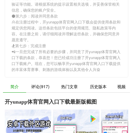
验证等功能。请根据系统的提示设置相关选项，并妥善保管相关
信息，确保您的账户安全。
⚫第六步：阅读并同意条款
🙎在注册过程中，
开yunapp体育官网入口下载
会提供使用条款和
规定供您阅读。这些条款包括平台的使用规范、隐私政策等内
容。在注册之前，请仔细阅读并理解这些条款，并确保您同意并
愿意遵守。
🏂第七步：完成注册
📲一旦您完成了所有必要的步骤，并同意了
开yunapp体育官网入
口下载
的条款，恭喜您！您已经成功注册了开yunapp体育官网入
口下载账户。现在，您可以畅享
开yunapp体育官网入口下载
提供
的丰富体育赛事、刺激的游戏体验以及其他令人兴奋
简介
评论(917)
热门文章
历史版本
视频
开yunapp体育官网入口下载最新版截图