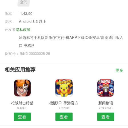
空间
版本
1.43.90
要求
Android 8.3 以上
开发者
隐私政策
延边麻将手机版新版(官方)手机APP下载IOS/安卓/网页通用版入
口-书格格
备案号：豫B2-20030028-29
相关应用推荐
更多
枪战射击狩猎
模版LOL手游官方
新闻物语
9.40GB
2.27GB
759.93MB
查看
查看
查看