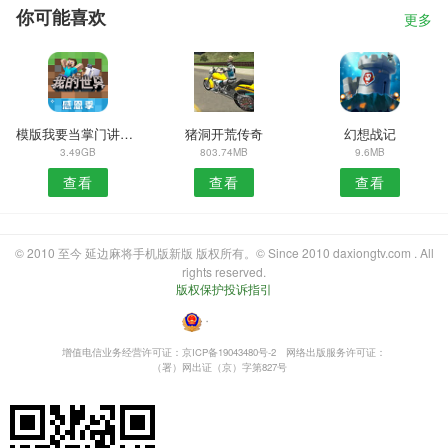
你可能喜欢
更多
模版我要当掌门讲武堂
猪洞开荒传奇
幻想战记
3.49GB
803.74MB
9.6MB
查看
查看
查看
© 2010 至今 延边麻将手机版新版 版权所有。© Since 2010 daxiongtv.com . All
rights reserved.
版权保护投诉指引
・
增值电信业务经营许可证：京ICP备19043480号-2
网络出版服务许可证：
（署）网出证（京）字第827号