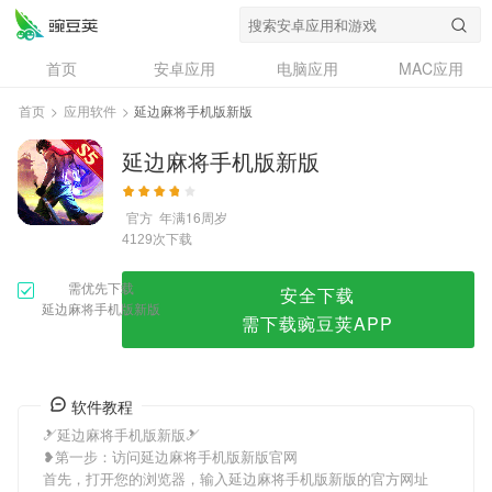
延边麻将手机版新版
首页
安卓应用
电脑应用
MAC应用
资讯
专题
设计奖
创意应用
首页
>
应用软件
>
延边麻将手机版新版
问答
延边麻将手机版新版
官方
年满16周岁
次下载
4129
需优先下载
安全下载
延边麻将手机版新版
需下载豌豆荚APP
软件教程
🎿延边麻将手机版新版🎿
❥第一步：访问延边麻将手机版新版官网
首先，打开您的浏览器，输入延边麻将手机版新版的官方网址