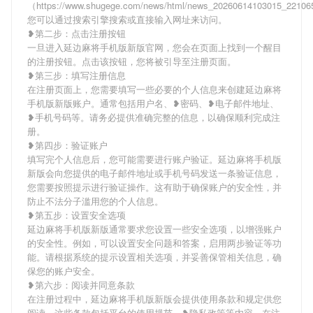
（https://www.shugege.com/news/html/news_20260614103015_2210
您可以通过搜索引擎搜索或直接输入网址来访问。
❥第二步：点击注册按钮
一旦进入延边麻将手机版新版官网，您会在页面上找到一个醒目
的注册按钮。点击该按钮，您将被引导至注册页面。
❥第三步：填写注册信息
在注册页面上，您需要填写一些必要的个人信息来创建延边麻将
手机版新版账户。通常包括用户名、❥密码、❥电子邮件地址、
❥手机号码等。请务必提供准确完整的信息，以确保顺利完成注
册。
❥第四步：验证账户
填写完个人信息后，您可能需要进行账户验证。延边麻将手机版
新版会向您提供的电子邮件地址或手机号码发送一条验证信息，
您需要按照提示进行验证操作。这有助于确保账户的安全性，并
防止不法分子滥用您的个人信息。
❥第五步：设置安全选项
延边麻将手机版新版通常要求您设置一些安全选项，以增强账户
的安全性。例如，可以设置安全问题和答案，启用两步验证等功
能。请根据系统的提示设置相关选项，并妥善保管相关信息，确
保您的账户安全。
❥第六步：阅读并同意条款
在注册过程中，延边麻将手机版新版会提供使用条款和规定供您
阅读。这些条款包括平台的使用规范、❥隐私政策等内容。在注