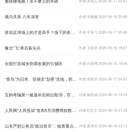
重磅微视频丨永不磨灭的丰碑
作者:茅燕玉 2026-06-17 02:47
俄乌关系 八年演变
作者:韦璐健 2026-06-16 20:48
谁说足球场上的才是高手？场下的各个也都身怀绝技️
作者:平涛飞 2026-06-17 05:46
豫北“飞”来后备尖兵
作者:卫庆琼 2026-06-16 19:07
全面打造城乡协调发展的引领区
作者:封莉翔 2026-06-16 19:06
“青鸟”为日本、菲律宾“划界”洗地，郭正亮痛批：不要再放毒了
作者:傅萱乐 2026-06-17 04:01
宝妈考编第一被递补后岗位取消，官方回应资格审核不严
作者:杨君诚 2026-06-16 19:05
人民网“人民投诉”发布5月消费维权数据报告
作者:杜芝文 2026-06-16 21:28
山东严把公务员“政治首关”：核查重点人员网络社交平台言论
作者:奚泽芬 2026-06-16 23:11