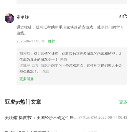
索承娣
5
通过收徒，我可以帮助新手玩家快速适应游戏，减少他们的学习
曲线。
2026-06-17 05:10
推荐
胡言鸣
：成为师傅的徒弟，你将接触到更多游戏的内幕和秘密，让
你成为真正的游戏高手！
来自
连悦平 回复 苗飘亮
想学习一些游戏术语，这样和大佬们聊天不会
那么尴尬了。
来自
更多回复
亚虎pt热门文章
更多
美联储“褐皮书”：美国经济不确定性居高位 关税推高物价
作者:蓝克翰 2026-06-17 06:43