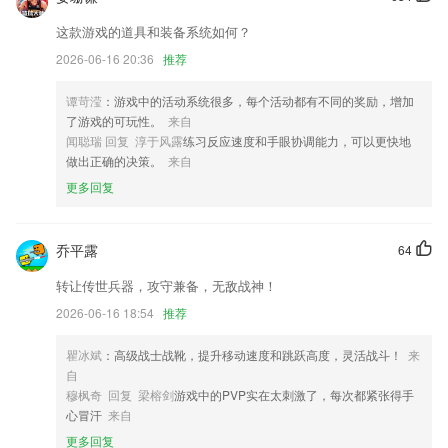
对出入库单选择商品页面的布局重新调整
这款游戏的道具和装备系统如何？
全新起名模式，让每个宝宝都有好名字
2026-06-16 20:36
推荐
应用支持法语
谭苛滢
：游戏中的活动系统很多，每个活动都有不同的奖励，增加
加入客服功能;
了游戏的可玩性。
来自
联系我们
闻聪瑞 回复 淳于风露
练习反应速度和手眼协调能力，可以更快地
以上就是亚虎pt的介绍，如果您喜欢这款软件，您可以到应用商店进行打
做出正确的决策。
来自
分评论，说出您的使用经历，以帮助我们更好的对产品进行优化修改。
更多回复
乔平露
64
转让传世兵器，攻守兼备，无敌战神！
2026-06-16 18:54
推荐
瞿冰斌
：高级战士战靴，提升移动速度和跳跃高度，灵活战斗！
来
自
穆枫奇 回复 梁榕剑
游戏中的PVP实在太刺激了，每次都紧张得手
心冒汗
来自
更多回复