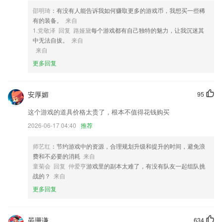
及参与人添加等内容；
邵明琦
：有没有人能告诉我如何赚取更多的游戏币，我想买一些稀
5,项目奖审核；
有的装备。
来自
6,即可实现信息共享,清楚看到产品资源和项目
1.党敬泽 回复 路娅黛
每个游戏都有自己独特的魅力，让我沉迷其
中无法自拔。
来自
亚虎pt软件优势
来自
1.您自己也可以录制震撼人心的朗读作品，轻松的收获更多粉丝
更多回复
2.人民美术出版社以“出版的人美”“教育的人美”“美术的人美”“数字的人美”
等“四个人美”为发展战略。
安厚媚
95
3.诗词内容全面。搜索目录，用户可快速定位查找到喜欢的诗词。
这个游戏的道具价格太贵了，根本不值得花钱购买
4.可以为想要参加驾考的用户提供很不错的复习平台，只需要在手机上面
2026-06-17 04:40
推荐
就可以轻松完成学习；
5.兴趣：激励式教学，促进学习能力以及学习效果
师艺红
：节约游戏中的资源，合理规划升级和提升的时间，避免浪
费和不必要的消耗
来自
6.实现真正意义上的因材施教，为学生提供稳定、可靠、全方位、性能良
童菊会 回复 仲爱亨
游戏里的副本太难了，有没有队友一起组队挑
好的软硬件整体解决方案。
战的？
来自
亚虎pt更新了什么?
更多回复
修改了打开文章的最新章节错误的BUG
新增144个数原基模型
晏珊谦
634