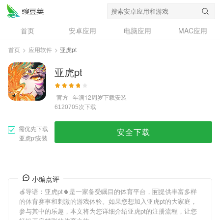
首页
安卓应用
电脑应用
MAC应用
资讯
专题
设计奖
创意应用
首页
>
应用软件
>
亚虎pt
问答
亚虎pt
官方
年满12周岁
下载安装
次下载
6120705
需优先下载
安全下载
亚虎pt安装
小编点评
🍎导语：
亚虎pt
🌵是一家备受瞩目的体育平台，🈶提供丰富多样
的体育赛事和刺激的游戏体验。如果您想加入
亚虎pt
的大家庭，
参与其中的乐趣，本文将为您详细介绍
亚虎pt
的注册流程，让您