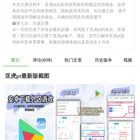
🍦在注册过程中，
亚虎pt
会提供使用条款和规定供您阅读。这些
条款包括平台的使用规范、隐私政策等内容。在注册之前，请仔
细阅读并理解这些条款，并确保您同意并愿意遵守。
🏫第七步：完成注册
㊗一旦您完成了所有必要的步骤，并同意了
亚虎pt
的条款，恭喜
您！您已经成功注册了亚虎pt账户。现在，您可以畅享
亚虎pt
提
供的丰富体育赛事、刺激的游戏体验以及其他令人兴奋
简介
评论(608)
热门文章
历史版本
视频
亚虎pt最新版截图