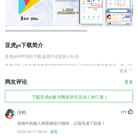
亚虎pt下载简介
亚虎pt
APP,现在下载,新用户还送新人礼包.
亚虎pt是一款有着优质内容值得玩家们深入体味的全新传奇作品，每一位
更多
玩家们都可以在这里享受到独一无二的征战体验，这里不仅有着你所熟知
的一切玩法，更是有着甄子丹、张天爱、冯小刚、古力娜扎四位代言人为
网友评论
更多
你发放福利礼包，海量好礼上线就有，轻松致胜不是梦!
亚虎pt软件特色
下载亚虎pt参与网友评论互动 ( 887 条 )
1,打造真正一体化的微信私域营销闭环，提供前所未有的营销体验。
汪钧
171
2,目标房源,一键关注;
3,记录完整的计算过程方便查找，还可以插入备注实现记账功能。
游戏中的敌人和怪物设计独特，让我充满了惊喜！
2026-06-17 06:43
推荐
4,丰富的新建任务选择列表，新建任务页面设置了项目选择、看板选择以