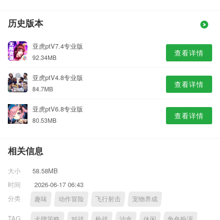
历史版本
亚虎ptV7.4专业版
查看详情
92.34MB
亚虎ptV4.8专业版
查看详情
84.7MB
亚虎ptV6.8专业版
查看详情
80.53MB
相关信息
大小
58.58MB
时间
2026-06-17 06:43
分类
趣味
动作冒险
飞行射击
宠物养成
TAG
卡牌策略
对战
枪战
沙盒
休闲
角色扮演