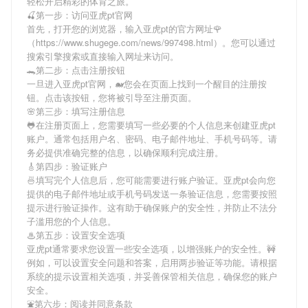
轻松开启精彩的体育之旅。
🍒第一步：访问亚虎pt官网
首先，打开您的浏览器，输入
亚虎pt
的官方网址🌹
（https://www.shugege.com/news/997498.html）。您可以通过
搜索引擎搜索或直接输入网址来访问。
🐊第二步：点击注册按钮
一旦进入
亚虎pt
官网，🐋您会在页面上找到一个醒目的注册按
钮。点击该按钮，您将被引导至注册页面。
🌸第三步：填写注册信息
🐸在注册页面上，您需要填写一些必要的个人信息来创建
亚虎pt
账户。通常包括用户名、密码、电子邮件地址、手机号码等。请
务必提供准确完整的信息，以确保顺利完成注册。
🎸第四步：验证账户
🍜填写完个人信息后，您可能需要进行账户验证。
亚虎pt
会向您
提供的电子邮件地址或手机号码发送一条验证信息，您需要按照
提示进行验证操作。这有助于确保账户的安全性，并防止不法分
子滥用您的个人信息。
♨第五步：设置安全选项
亚虎pt
通常要求您设置一些安全选项，以增强账户的安全性。🚧
例如，可以设置安全问题和答案，启用两步验证等功能。请根据
系统的提示设置相关选项，并妥善保管相关信息，确保您的账户
安全。
⛲第六步：阅读并同意条款