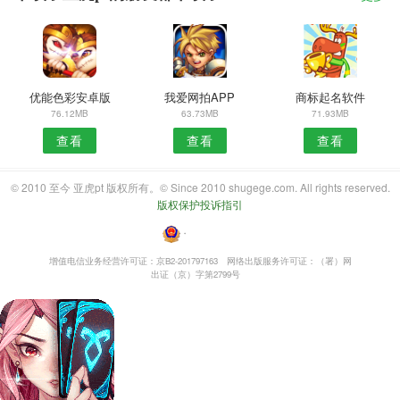
优能色彩安卓版
我爱网拍APP
商标起名软件
76.12MB
63.73MB
71.93MB
查看
查看
查看
© 2010 至今 亚虎pt 版权所有。© Since 2010 shugege.com. All rights reserved.
版权保护投诉指引
・
增值电信业务经营许可证：京B2-201797163
网络出版服务许可证：（署）网
出证（京）字第2799号