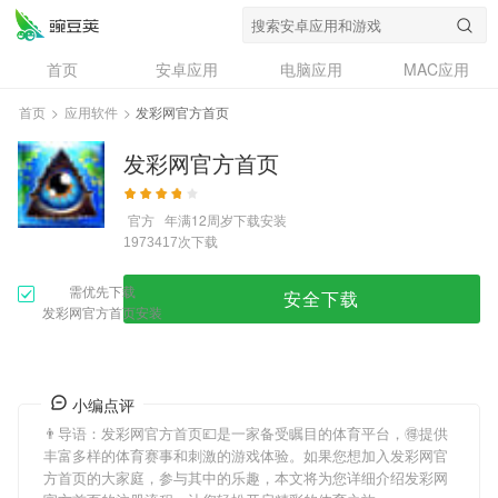
首页
安卓应用
电脑应用
MAC应用
资讯
专题
设计奖
创意应用
首页
>
应用软件
>
发彩网官方首页
问答
发彩网官方首页
官方
年满12周岁
下载安装
次下载
1973417
需优先下载
安全下载
发彩网官方首页安装
小编点评
👨导语：
发彩网官方首页
💷是一家备受瞩目的体育平台，🉐提供
丰富多样的体育赛事和刺激的游戏体验。如果您想加入
发彩网官
方首页
的大家庭，参与其中的乐趣，本文将为您详细介绍
发彩网