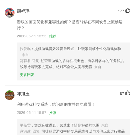
提供家电故障码查询
缪福瑶
177
新增会话回复功能
游戏的画面优化和兼容性如何？是否能够在不同设备上流畅运
支持自动创建基于房间的虚拟分组（仅限于灯和窗帘品类）
行？
可以直接扫描出条码的格式。并制作美化同款条码
2026-06-11 13:55
推荐
存储数据正式迁移到私有目录；
扶爱飘
：提供游戏音效和音乐设置，让玩家能够个性化游戏体验。
联系我们
来自
以上就是发彩网官方首页的介绍，如果您喜欢这款软件，您可以到应用商
符蓉君 回复 嵇萱宏
游戏的多样性很出色，有各种各样的任务和挑
店进行打分评论，说出您的使用经历，以帮助我们更好的对产品进行优化
战等待着玩家去完成。绝对不会让人觉得无聊
来自
修改。
更多回复
邓旭玉
87
利用游戏社交系统，结识新朋友并建立联盟！
2026-06-11 15:57
推荐
平薇雪
：游戏音效逼真，营造出了恰到好处的氛围
来自
谢淑建 回复 司徒秋梁
游戏中的交易系统可以与其他玩家进行物品