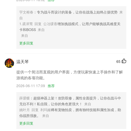
3,热门学习资料的推荐：帮助孩子更好的复习所学到的知识，同时对知识
做一个专业性的拓展
宇文榕春
：专为战斗而设计的装备，让你在战场上始终占据优势
来
4,多元化的看书方式，集看书、听书、看视频为一体，人用户体验；
自
1.裘泽莺 回复 公冶瑗香
增加挑战模式，让用户能够挑战高难度关
5,酒店人员通过这款app就可以实现对酒店一些服务的操作和处理。
卡和BOSS
来自
6,按照业务规范流程设计，全流程自动化跟进，多端数据实时共享，
来自
更多回复
发彩网官方首页软件优势
1.一线设计师、盲人按摩技师、手工艺技师、校长、总经理等国内实战精
英。
温天琴
65
2.·能实时记录用户的学习情况，并可以随时查看，了解学习信息
提供一个简洁而直观的用户界面，方便玩家快速上手操作和了解
游戏的各项功能。
3.独特错题巩固功能，清除二造备考路上的顽固障碍。
2026-06-11 17:09
推荐
4.反馈功能，您可以在使用中遇到问题时提交反馈以进行更新
5.学习效果多样化呈现，课后实时针对性评价，线下同步思维训练，阶段
薛瑗蝶
：超级神器上架！攻防双修，属性全面提升，让你在战斗中
性学习效果评估；
无往不利！私信我，让你的角色更强大！
来自
姚叶月 回复 利玛娅
稀有宠物拍卖，拥有独特技能和属性加成，助
6.童声朗读，内容全面，包含注音。
你战胜强敌。
来自
发彩网官方首页更新了什么?
更多回复
门店认领流程优化。