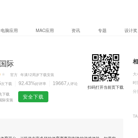
电脑应用
MAC应用
资讯
专题
设计奖
国际
大
官方
年满12周岁
下载安装
时
5
次下载
92.43%
好评率
19667
人评论
扫码打开当前页下载
分
先下载
安全下载
国际安装
T