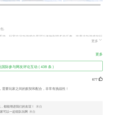
包.
险手游，玩家在这款游戏中是可以体验到很多的乐趣，毕竟这款游戏的玩
更多
，所以玩家一定要把自己的等级提升上来，这样子才能开启跟多的玩法
更多
，提升企业信息化技术
国际参与网友评论互动 ( 438 条 )
677
信息直接开具电子处方，在线购买处方药，处方药也可在线购买直接送货
，需要玩家之间的默契和配合，非常有挑战性！
惯，记录生命里弥足珍贵的点点滴滴。
戏，都能增进我们的友谊！
来自
家可以一起组队玩啊
来自