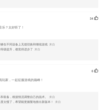
款软件，您可以到应用商店进行打分评论，说出您的使用经历，以帮助
34
音乐？太好听了！
能够在不同设备上无缝切换和继续游戏
来自
的等级提升，都觉得进步了
来自
6
戏玩家，一起征服游戏的巅峰！
具和装备，根据情况调整自己的战术。
来自
速度太慢了，希望能更频繁地推出新版本！
来自