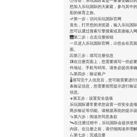
🕒导语：
乐玩国际
🍌是一家备受瞩目
想加入
乐玩国际
的大家庭，参与其中
彩的体育之旅。
🦐第一步：访问乐玩国际官网
首先，打开您的浏览器，输入
乐玩国
您可以通过搜索引擎搜索或直接输入
🌉第二步：点击注册按钮
一旦进入
乐玩国际
官网，🐚您会在页
面。
📀第三步：填写注册信息
💽在注册页面上，您需要填写一些必
件地址、手机号码等。请务必提供准
🍶第四步：验证账户
🌡填写完个人信息后，您可能需要进
条验证信息，您需要按照提示进行验
信息。
✈️第五步：设置安全选项
乐玩国际
通常要求您设置一些安全选项
两步验证等功能。请根据系统的提示
🍠第六步：阅读并同意条款
🛰在注册过程中，
乐玩国际
会提供使
内容。在注册之前，请仔细阅读并理
🛴第七步：完成注册