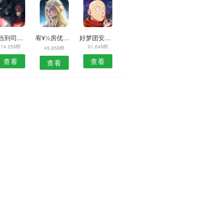
叮当到司机APP
宥¥½房优选安卓版
好梦团安卓版
14.25MB
91.64MB
45.85MB
查看
查看
查看