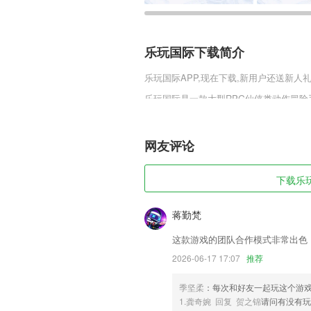
乐玩国际下载简介
乐玩国际
APP,现在下载,新用户还送新人礼
乐玩国际是一款大型RPG仙侠类动作冒
法是非常多的，总有一些是比较适合玩家
带来更多的乐趣。
网友评论
乐玩国际软件特色
1,增强2265企业的管理能力与技术水平
下载乐玩
2,实现同院或跨院医生之间协作。
3,同步练习题，实用、生动又有趣。
蒋勤梵
4,【在线购药】医生根据填写的问诊人
这款游戏的团队合作模式非常出色
到家
2026-06-17 17:07
推荐
5,【写日记】养成每天坚持写日记的好习
季坚柔
：每次和好友一起玩这个游
6,错题重现，题目收藏，掌握所有题目；
1.龚奇婉 回复 贺之锦
请问有没有玩
乐玩国际软件优势