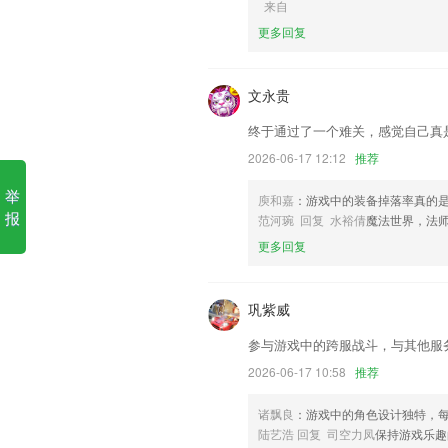
来自
更多回复
1.软件的课程都是免费的，还有各种视频
2.歌唱课从未如此有趣：在这里您会听各
文永贵
3.：职业课程，知识升级。
4.·可以自动记录播放位置,不用担心下次
终于通过了一个难关，感觉自己真
5.古文板块涵盖了初高中涉及到的全部
2026-06-17 12:12
推荐
6.使用本软件进行在线看视频学习、做练
举
庾和嘉
：游戏中的装备掉落率真的
乐玩国际更新了什么?
报
范河琬 回复 水裕倩
魔法世界，法
更多回复
甜蜜言情恋爱漫，惊悚恐怖悬疑漫，还有
提升加载速度和新系统兼容性；
巩紫威
增加应用功能，界面美化
以上就是江南体育APP的介绍，如果您
参与游戏中的跨服战斗，与其他服
帮助我们更好的对产品进行优化修改。
2026-06-17 10:58
推荐
适用于平板的新版本
诸飘良
：游戏中的角色设计独特，
新功能来袭,技术猿倾力打造,轻轻扫一扫,
陆艺浩 回复 司空力凤
保持游戏乐趣