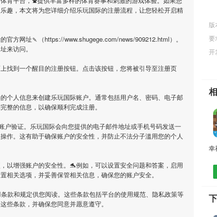
的体育平台，⛲提供丰富多样的体育赛事和刺激的游戏体验。如果您
的乐趣，本文将为您详细介绍
乐玩国际
的注册流程，让您轻松开启精
版
要
际
的官方网址🍡（https://www.shugege.com/news/909212.html）。
网址来访问。
开
面上找到一个醒目的注册按钮。点击该按钮，您将被引导至注册页
要的个人信息来创建
乐玩国际
账户。通常包括用户名、密码、电子邮
确完整的信息，以确保顺利完成注册。
行账户验证。
乐玩国际
会向您提供的电子邮件地址或手机号码发送一
证操作。这有助于确保账户的安全性，并防止不法分子滥用您的个人
，以增强账户的安全性。🐬例如，可以设置安全问题和答案，启用
设置相关选项，并妥善保管相关信息，确保您的账户安全。
用条款和规定供您阅读。这些条款包括平台的使用规范、隐私政策等
解这些条款，并确保您同意并愿意遵守。