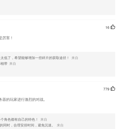
可以在线观看的哦
种的旋律、有机会像真正的歌手一样足不出户地唱K歌，以及能测音域
16
找不到听到哪
是厉害！
文言文，包含了注释、翻译和赏析，随手查阅，方便学习
习、模拟考试、复习串讲，在线提问；
是太低了，希望能够增加一些碎片的获取途径！
来自
师相带
来自
流行的跨越次元壁真人漫……
779
喜欢这款软件，您可以到应用商店进行打分评论，说出您的使用经历，以
务器的玩家进行激烈的对战。
每个角色都有自己的特色！
来自
的同时，合理安排时间，避免沉迷。
来自