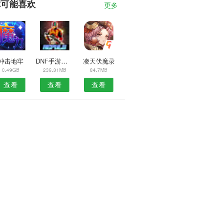
你可能喜欢
更多
冲击地牢
DNF手游勇士创造营
凌天伏魔录
0.49GB
239.31MB
84.7MB
查看
查看
查看