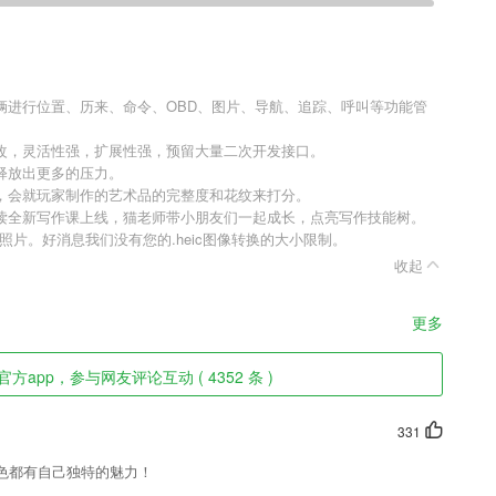
辆进行位置、历来、命令、OBD、图片、导航、追踪、呼叫等功能管
改，灵活性强，扩展性强，预留大量二次开发接口。
释放出更多的压力。
，会就玩家制作的艺术品的完整度和花纹来打分。
读全新写作课上线，猫老师带小朋友们一起成长，点亮写作技能树。
照片。好消息我们没有您的.heic图像转换的大小限制。
收起
更多
app，参与网友评论互动 ( 4352 条 )
331
色都有自己独特的魅力！