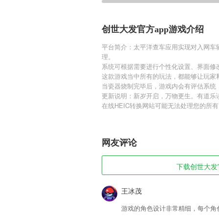
创世大发官方app游戏介绍
平台简介：太平洋查车应用实现对入网车
理。
系统可根据需要进行个性化设置、界面修
这款游戏当中所有的玩法，都能够让玩家
当瓷器烧制完毕后，游戏内会有评估系统
更新说明：新岁开启，万物更生。有道乐
在线HEIC转换网站可能无法处理您的所有
网友评论
下载创世大发官方
王冰茂
游戏的角色设计非常精细，每个角