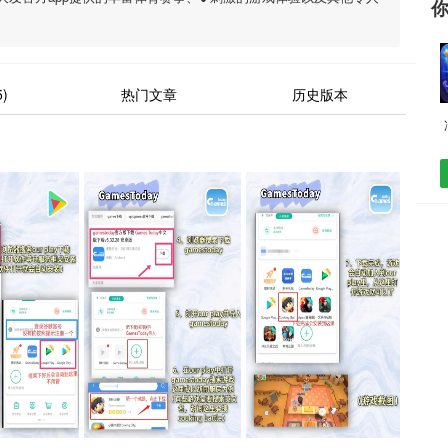
)
热门文章
历史版本