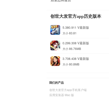
创世大发官方app历史版本
5.380.911 V最新版
大小 83.81
0.299.308 V最新版
大小 86.76MB
3.708.438 V最新版
大小 80.8MB
我们的产品
创世大发官方app手机客户端
应用安装器 Mac 版