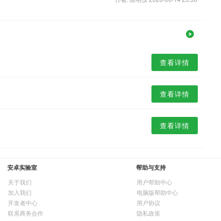
查看详情
查看详情
查看详情
安卓实验室
帮助与支持
关于我们
用户帮助中心
加入我们
电脑版帮助中心
开发者中心
用户协议
联系商务合作
隐私政策