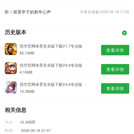
听！留英学子的新年心声
作者:杜新婉 2026-06-18 17:20
历史版本
悟空官网体育安卓版下载V1.7专业版
查看详情
85.74MB
悟空官网体育安卓版下载V9.6专业版
查看详情
4.16MB
悟空官网体育安卓版下载V4.6专业版
查看详情
16.38MB
相关信息
大小
16.36MB
时间
2026-06-18 21:57