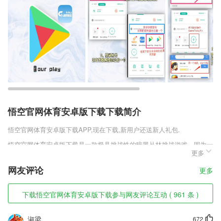
悟空官网体育安卓版下载下载简介
悟空官网体育安卓版下载
APP,现在下载,新用户还送新人礼包.
悟空官网体育安卓版下载是一款极具挑战性的暗黑丛林挑战游戏，因为一
更多
场意外之下有个可恶的人抢夺了小萝莉的雨伞，你则是需要去按照自己的
逻辑思维能力来进行推演，需要在规定时间里面前去找到答案，接纳了丛
网友评论
更多
林深处的委托，并且辅助对手度过真正的危机。
悟空官网体育安卓版下载软件特色
下载悟空官网体育安卓版下载参与网友评论互动 ( 961 条 )
1,同时启动签名猎头顾问开展寻访，多个职位同一时间做出大量推荐；
淑梁
672