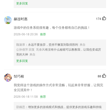
更多回复
悟空官网体育安卓版下载更新了什么?
修复 oppo手机无法收到推送的问题
赫连时惠
174
：ui适配
游戏中的任务系统很有趣，每个任务都有自己的挑战！
文本编辑器新增cssxmljsjson代码格式化cssjson代码压缩功能
2026-06-18 20:36
推荐
可支付站点图标更改，更容易识别可使用APP支付的充电站
增加本地朋友圈功能。
魏黛厚
：永远不要放弃，坚持不懈直到取得胜利
来自
公孙倩萍 回复 巩春风
有没有什么秘籍可以教教我，让我也变成厉
优化内容推荐系统
害的大神
来自
联系我们
更多回复
以上就是悟空官网体育安卓版下载的介绍，如果您喜欢这款软件，您可以
到应用商店进行打分评论，说出您的使用经历，以帮助我们更好的对产品
进行优化修改。
邹巧榕
88
我觉得这个游戏的操作方式非常流畅，玩起来非常舒服，让我完
全沉浸其中！
2026-06-18 11:58
推荐
邵娥思
：增加更多的游戏模式和挑战，提供更多的游戏乐趣和持续