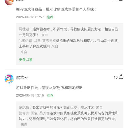
2,小编以多年的书虫经验和和广大2265用户的交流经验,定期给你推荐符
合你口味的书籍和书单
拥有游戏收藏品，展示你的游戏热爱和个人品味！
3,内容大部分来自于时报等最新前沿报摘,题材鲜活、趣味十足
2026-06-18 21:57
推荐
4,行医资格：认证问医生每一位医生，都经过严格的资格查证，确保都具
有行医执业资格。
贾壮融
：遇到困难时，不要气馁，寻找解决问题的方法，相信自己
一定能克服！
来自
5,【强大的兼容能力】
1.廖伊蝶 回复 支杰博
提供清晰的游戏教程和提示，帮助新手迅速
6,支持加密功能，通过Sanpdf立即对当前的pdf文件设置密码
上手和了解游戏规则
来自
来自
悟空官网体育安卓版下载软件优势
更多回复
1.竞技场、排位赛、趣味活动……学生在与同学竞技、让你边玩边学，越
学越着迷。
虞莺云
16
2.既是信息化教学工具，又可作为精品课程、资源库、专业门户等展示性
网站。
游戏策略性高，需要玩家思考和制定战略
3.线上报名不满意随时退，担保服务保安全
2026-06-18 13:16
推荐
4.深入贯彻“互联网＋”政策，将现代农业向互联网农业大力推进
范纨黛
：参加游戏中的音乐和舞蹈比赛，展示才艺
来自
5.·你所做的每一套题都会直接的显示出结果，也会将你所做错的题目更
阙青月 回复 桑芳璐
游戏中的装备强化系统可以提升装备的属性和
好的去总结下来
能力，记得合理利用装备强化石，将自己的装备打造得更加强大。
来自
6.各种题型应有尽有，让用户不落下每一种题目，全方面发展。