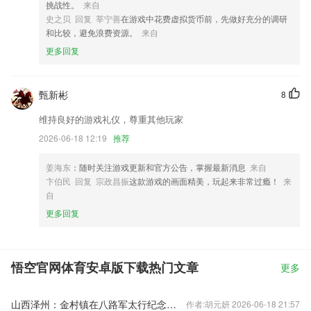
挑战性。
来自
史之贝 回复 莘宁善
在游戏中花费虚拟货币前，先做好充分的调研
和比较，避免浪费资源。
来自
更多回复
甄新彬
8
维持良好的游戏礼仪，尊重其他玩家
2026-06-18 12:19
推荐
姜海东
：随时关注游戏更新和官方公告，掌握最新消息
来自
卞伯民 回复 宗政昌振
这款游戏的画面精美，玩起来非常过瘾！
来
自
更多回复
悟空官网体育安卓版下载热门文章
更多
山西泽州：金村镇在八路军太行纪念馆开展党史学习教育
作者:胡元妍 2026-06-18 21:57