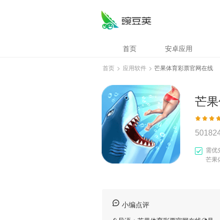
首页
安卓应用
首页
>
应用软件
>
芒果体育彩票官网在线
芒果
50182
需优
芒果
小编点评