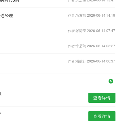
任总经理
作者:尚友昌 2026-06-14 14:19
作者:赖涛泰 2026-06-14 07:47
作者:宰眉莺 2026-06-14 03:27
作者:潘姣行 2026-06-14 06:37
版
查看详情
版
查看详情