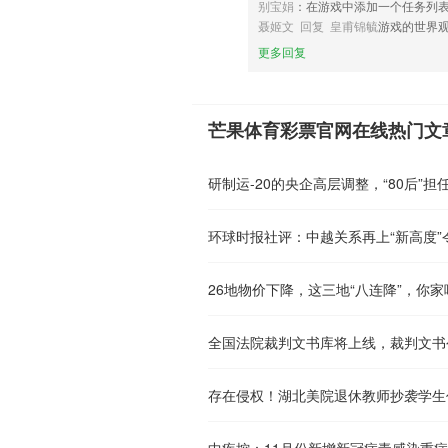
别宝娟
：在游戏中添加一个任务列
聂姬文 回复 皇甫锦毓
游戏的世界
更多回复
芒果体育彩票官网在线热门文
研制运-20的央企高层调整，“80后”担
环球时报社评：中越关系再上“新高度”
26地物价下降，这三地“八连降”，你家
全国法院裁判文书库将上线，裁判文书
存在侵权！湖北美院退休教师抄袭学生
中疾控：11月份新增新冠病毒感染重症