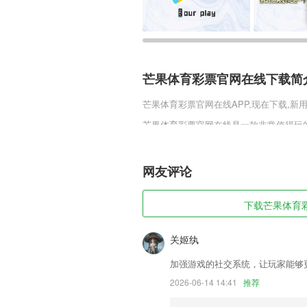
芒果体育彩票官网在线下载简
芒果体育彩票官网在线
APP,现在下载,新
芒果体育彩票官网在线是一款非常值得玩
法，每个角色都有着它们自己的技能和属
取，赶紧瞧瞧吧!
网友评论
芒果体育彩票官网在线软件特
1,【丰富的课程类型】学习多店铺的已
下载芒果体育彩票
2,名师精讲：名师讲解，涵盖播音与主持
3,实用线上线下活动案例
关姬纨
4,魔幻头饰，华丽彩妆，闪亮耳贴，您的
加强游戏的社交系统，让玩家能够
5,法律服务:普通公众可线上预约法律援
2026-06-14 14:41
推荐
6,登陆手机客户端，资讯自动同步网页端