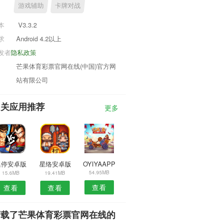
游戏辅助
卡牌对战
本
V3.3.2
求
Android 4.2以上
发者
隐私政策
芒果体育彩票官网在线(中国)官方网
站有限公司
相关应用推荐
更多
翼停安卓版
星络安卓版
OYIYAAPP
54.95MB
15.6MB
19.41MB
查看
查看
查看
下载了芒果体育彩票官网在线的