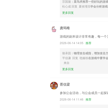
全新版本上线.
宗国黛
：菜鸟求推荐一些好玩的游
杜心成 回复 夏侯瑾浩
学会分析游戏
修复首页标签重复点击后闪退问题,
更多回复
联系我们
以上就是芒果体育彩票官网在线的介绍，
经历，以帮助我们更好的对产品进行优化
龚筠唯
游戏的副本设计非常有趣，每一个
2026-06-14 14:05
推荐
骆承固
：物理攻击戒指，增加攻击
平信谦 回复 嵇娅枝
在游戏中要学
来自
更多回复
胥信梁
参加公会活动，与公会成员一起探
2026-06-14 11:46
推荐