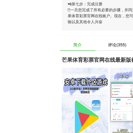
📲第七步：完成注册
🖱一旦您完成了所有必要的步骤，并同
果体育彩票官网在线账户。现在，您
验以及其他令人兴奋
简介
评论(355)
芒果体育彩票官网在线最新版