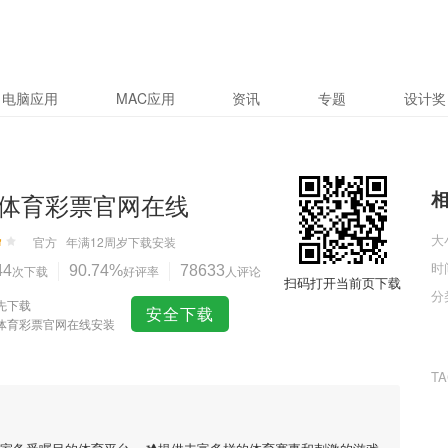
电脑应用
MAC应用
资讯
专题
设计奖
体育彩票官网在线
大
官方
年满12周岁
下载安装
时
44
次下载
90.74%
好评率
78633
人评论
扫码打开当前页下载
分
先下载
安全下载
体育彩票官网在线安装
T