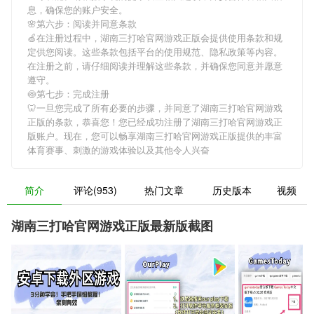
息，确保您的账户安全。
🌸第六步：阅读并同意条款
🍏在注册过程中，
湖南三打哈官网游戏正版
会提供使用条款和规
定供您阅读。这些条款包括平台的使用规范、隐私政策等内容。
在注册之前，请仔细阅读并理解这些条款，并确保您同意并愿意
遵守。
🍥第七步：完成注册
🦷一旦您完成了所有必要的步骤，并同意了
湖南三打哈官网游戏
正版
的条款，恭喜您！您已经成功注册了湖南三打哈官网游戏正
版账户。现在，您可以畅享
湖南三打哈官网游戏正版
提供的丰富
体育赛事、刺激的游戏体验以及其他令人兴奋
简介
评论(953)
热门文章
历史版本
视频
湖南三打哈官网游戏正版最新版截图