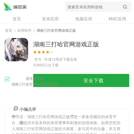
首页
安卓应用
电脑应用
MAC应用
资讯
专题
设计奖
创意应用
首页
>
应用软件
>
湖南三打哈官网游戏正版
问答
湖南三打哈官网游戏正版
官方
年满12周岁
下载安装
次下载
4266021
需优先下载
安全下载
湖南三打哈官网游戏正版安装
小编点评
🐉导语：
湖南三打哈官网游戏正版
🧒是一家备受瞩目的体育平
台，🎛提供丰富多样的体育赛事和刺激的游戏体验。如果您想加
入
湖南三打哈官网游戏正版
的大家庭，参与其中的乐趣，本文将