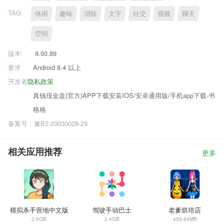
TAG
休闲
趣味
消除
文字
社交
视频
聊天
空间
版本
9.93.89
要求
Android 8.4 以上
开发者
隐私政策
真钱现金盘(官方)APP下载安装IOS/安卓通用版/手机app下载-书
格格
备案号：豫B2-20030028-29
相关应用推荐
更多
模拟杀手营地中文版
驾驶手动巴士
老爹烘培店
2.6GB
2.4GB
459.69MB