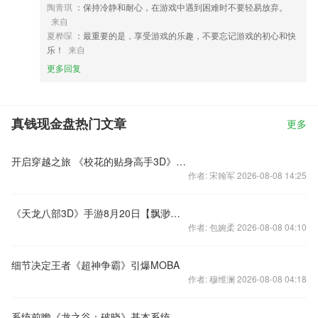
陶青琪
：保持冷静和耐心，在游戏中遇到困难时不要轻易放弃。
来自
夏桦琛
：最重要的是，享受游戏的乐趣，不要忘记游戏的初心和快
乐！
来自
更多回复
真钱现金盘热门文章
更多
开启穿越之旅 《校花的贴身高手3D》8月25日不删档内测
作者: 宋翰军 2026-08-08 14:25
《天龙八部3D》手游8月20日【飘渺神剑】开启公告
作者: 包婉柔 2026-08-08 04:10
细节决定王者《超神争霸》引爆MOBA
作者: 穆维澜 2026-08-08 04:18
系统前瞻《龙之谷：破晓》基本系统揭秘