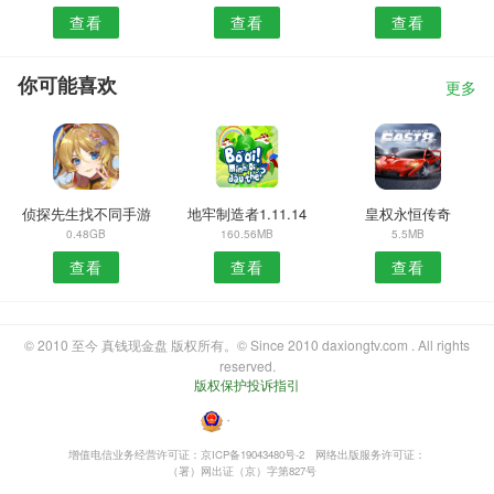
查看
查看
查看
你可能喜欢
更多
侦探先生找不同手游
地牢制造者1.11.14
皇权永恒传奇
0.48GB
160.56MB
5.5MB
查看
查看
查看
© 2010 至今 真钱现金盘 版权所有。© Since 2010 daxiongtv.com . All rights
reserved.
版权保护投诉指引
・
增值电信业务经营许可证：京ICP备19043480号-2
网络出版服务许可证：
（署）网出证（京）字第827号