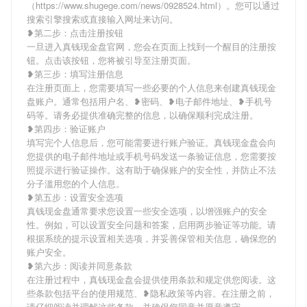
（https://www.shugege.com/news/0928524.html）。您可以通过
搜索引擎搜索或直接输入网址来访问。
❥第二步：点击注册按钮
一旦进入真钱现金盘官网，您会在页面上找到一个醒目的注册按
钮。点击该按钮，您将被引导至注册页面。
❥第三步：填写注册信息
在注册页面上，您需要填写一些必要的个人信息来创建真钱现金
盘账户。通常包括用户名、❥密码、❥电子邮件地址、❥手机号
码等。请务必提供准确完整的信息，以确保顺利完成注册。
❥第四步：验证账户
填写完个人信息后，您可能需要进行账户验证。真钱现金盘会向
您提供的电子邮件地址或手机号码发送一条验证信息，您需要按
照提示进行验证操作。这有助于确保账户的安全性，并防止不法
分子滥用您的个人信息。
❥第五步：设置安全选项
真钱现金盘通常要求您设置一些安全选项，以增强账户的安全
性。例如，可以设置安全问题和答案，启用两步验证等功能。请
根据系统的提示设置相关选项，并妥善保管相关信息，确保您的
账户安全。
❥第六步：阅读并同意条款
在注册过程中，真钱现金盘会提供使用条款和规定供您阅读。这
些条款包括平台的使用规范、❥隐私政策等内容。在注册之前，
请仔细阅读并理解这些条款，并确保您同意并愿意遵守。