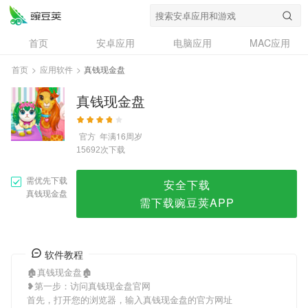
真钱现金盘
首页
安卓应用
电脑应用
MAC应用
资讯
专题
设计奖
创意应用
首页
>
应用软件
>
真钱现金盘
问答
真钱现金盘
官方
年满16周岁
次下载
15692
需优先下载
安全下载
真钱现金盘
需下载豌豆荚APP
软件教程
🏚真钱现金盘🏚
❥第一步：访问真钱现金盘官网
首先，打开您的浏览器，输入真钱现金盘的官方网址