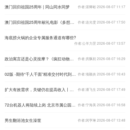
澳门回归祖国25周年 | 同山同水同梦
作者:湛卿彬 2026-08-07 11:17
澳门回归祖国25周年献礼电影《多想和你再见一面》在港上映
作者:连光雯 2026-08-07 17:50
海底捞火锅的企业专属服务通道有哪些?
作者:公羊力罡 2026-08-07 13:57
政治寓言还是心灵按摩？《疯狂动物城2》的内涵与局限
作者:房飘初 2026-08-07 16:29
02版 -期待“千人千面”精准交付时代到来（子夜走笔）
作者:项颖炎 2026-08-07 16:43
扩大有效需求，关键仍在提高收入丨宏观月报
作者:潘飞生 2026-08-07 17:49
72台机器人将陆续上岗 北京市属公园开启智慧管理新模式
作者:宁海美 2026-08-07 16:58
男生翻浴池女生澡筐
作者:闵亨琳 2026-08-07 13:48