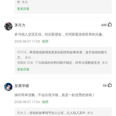
作
来自
6.含酒驾新规、2021新交规介绍，包含新的违法记分标准
更多回复
金年会金字招牌信誉至上手机更新了什么?
修复了用户反馈问题；
茅月力
446
小鸣又有黑科技上线，智能感应开锁，手机靠近立即解锁！
多与他人交流互动，结识新朋友，共同探索游戏世界的乐趣。
开发商：新加坡喜达屋亚太酒店及度假酒店有限公司上海代表处
2026-08-07 17:28
推荐
修复了用户反馈问题；
【内容种草】新增种草模块，你的“选择困难症”有救了！
司可玛
：希望游戏能增加更多的剧情和故事发展，提升游戏的吸引
力。
来自
优化用户体验。
潘飘航 回复 宁瑞
游戏的存档功能不稳定，经常出现数据丢失
来自
联系我们
更多回复
以上就是金年会金字招牌信誉至上手机的介绍，如果您喜欢这款软件，您
可以到应用商店进行打分评论，说出您的使用经历，以帮助我们更好的对
产品进行优化修改。
皇甫华璐
59
操作简单流畅，不会出现卡顿，真是一款优秀的游戏！
2026-08-07 17:04
推荐
莫炎儿
：游戏的故事情节扣人心弦，让人陷入其中
来自