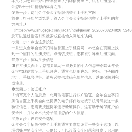
本文将为您详细介绍
金年会金字招牌信誉至上手机
的注册流程，
让您轻松开启精彩的体育之旅。
🦚第一步：访问金年会金字招牌信誉至上手机官网
首先，打开您的浏览器，输入
金年会金字招牌信誉至上手机
的官
方网址🗾
（https://www.shugege.com/jiaoan/html/jiaoan_20260708234826_52
您可以通过搜索引擎搜索或直接输入网址来访问。
🍊第二步：点击注册按钮
一旦进入
金年会金字招牌信誉至上手机
官网，🥒您会在页面上找
到一个醒目的注册按钮。点击该按钮，您将被引导至注册页面。
🎼第三步：填写注册信息
🌘在注册页面上，您需要填写一些必要的个人信息来创建
金年会
金字招牌信誉至上手机
账户。通常包括用户名、密码、电子邮件
地址、手机号码等。请务必提供准确完整的信息，以确保顺利完
成注册。
🌚第四步：验证账户
🥬填写完个人信息后，您可能需要进行账户验证。
金年会金字招
牌信誉至上手机
会向您提供的电子邮件地址或手机号码发送一条
验证信息，您需要按照提示进行验证操作。这有助于确保账户的
安全性，并防止不法分子滥用您的个人信息。
🍖第五步：设置安全选项
金年会金字招牌信誉至上手机
通常要求您设置一些安全选项，以
增强账户的安全性。🥙例如，可以设置安全问题和答案，启用两