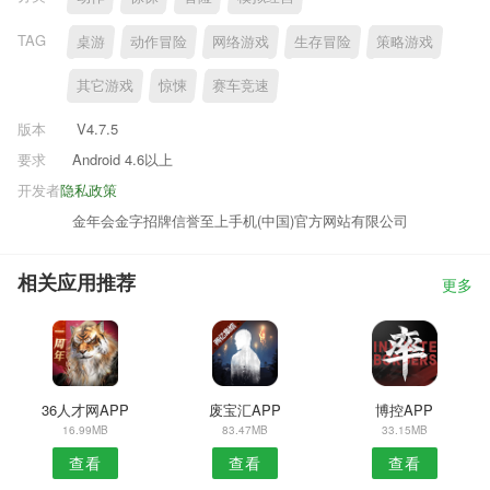
TAG
桌游
动作冒险
网络游戏
生存冒险
策略游戏
其它游戏
惊悚
赛车竞速
版本
V4.7.5
要求
Android 4.6以上
开发者
隐私政策
金年会金字招牌信誉至上手机(中国)官方网站有限公司
相关应用推荐
更多
36人才网APP
废宝汇APP
博控APP
16.99MB
83.47MB
33.15MB
查看
查看
查看