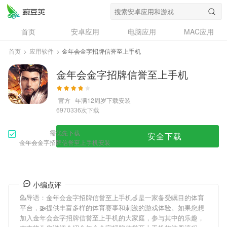
首页
安卓应用
电脑应用
MAC应用
资讯
专题
设计奖
创意应用
首页
>
应用软件
>
金年会金字招牌信誉至上手机
问答
金年会金字招牌信誉至上手机
官方
年满12周岁
下载安装
次下载
6970336
需优先下载
安全下载
金年会金字招牌信誉至上手机安装
小编点评
💁导语：
金年会金字招牌信誉至上手机
🍏是一家备受瞩目的体育
平台，🚁提供丰富多样的体育赛事和刺激的游戏体验。如果您想
加入
金年会金字招牌信誉至上手机
的大家庭，参与其中的乐趣，