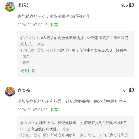
1,录音跟读，手写笔画，发音技巧。打好五十音基础，才能熟练的使用日
项玛芸
905
语输入法，在接下来的学习中会事半功倍。
参与精彩的活动，赢取海量游戏币和道具！
2,精心挑选国内、国际顶级VR游戏，为您带来畅快的VR游戏体验。
2026-08-07 22:45
推荐
3,多样化形式：让孩子爱上学习
4,我们随时可以在线进行订单发货，一键就能完成。
轩辕桂鸿
：加入更多的角色或英雄选择，让玩家有更多的策略和游
戏方式。
来自
5,高效交流，让销售人员能够与更多的潜在客户交流，通过2265下载体验
1.向乐娇 回复 公冶容烟
终于打败了传说中的终极BOSS，好兴奋
有机会提高工作的销售率。
来自
6,手机移动端app作为公司ERP系统的一个补充工具
来自
更多回复
金年会金字招牌信誉至上手机软件优势
1.轻松搜索培训课程
袁泰裕
64
2.历年真题可以在这里找到和练习，每个题目的答案与解析可以实时查
看；
增加多样化的地图和场景，让玩家能够在不同环境中展开冒险
3.章节练习、海量典型习题边学边练，专家综合评选，紧扣命题趋势；逐
2026-08-07 21:32
推荐
节归纳章节真题，温故知新，快速掌握章节核心。
柏香晶
：在地图上添加标记或指示，方便玩家找到关键地点或NP
4.《哆哆识字》寓教于乐，识字+阅读+游戏=爱学习！
C，提高游戏的可玩性。
来自
5.管理员主页新增志愿者,活动,项目列表及筛选。
郎娴云 回复 桑纯哲
社交互动功能丰富，可以与其他玩家交流和合