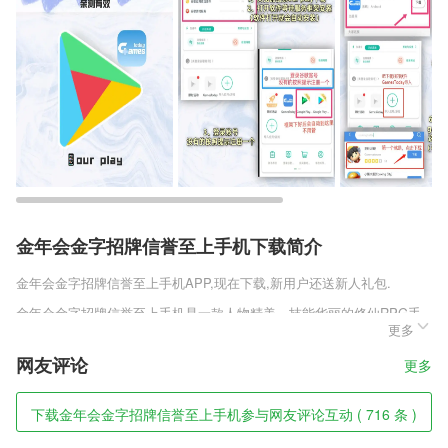
金年会金字招牌信誉至上手机下载简介
金年会金字招牌信誉至上手机
APP,现在下载,新用户还送新人礼包.
金年会金字招牌信誉至上手机是一款人物精美、技能华丽的修仙RPG手
更多
游。游戏的色彩唯美动人，玩家可以享受最真实的修仙生涯，与各个强大
的敌人艰苦战斗。变换不停的场景风格，可以让玩家自由的观赏，探索剧
网友评论
更多
情故事的无限内蕴。苍天之渊苹果手机版的神魔战场，动作打斗非常真
实。
下载金年会金字招牌信誉至上手机参与网友评论互动 ( 716 条 )
金年会金字招牌信誉至上手机软件特色