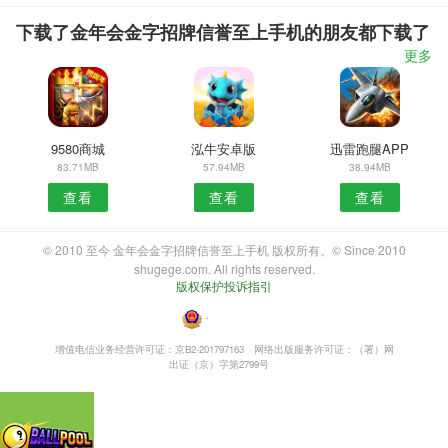
下载了金年会金字招牌信誉至上手机的朋友都下载了
更多
9580商城
泓牛安卓版
迅雷跑腿APP
83.71MB
57.94MB
38.94MB
查看
查看
查看
© 2010 至今 金年会金字招牌信誉至上手机 版权所有。© Since 2010
shugege.com. All rights reserved.
版权保护投诉指引
・
增值电信业务经营许可证：京B2-201797163
网络出版服务许可证：（署）网
出证（京）字第2799号