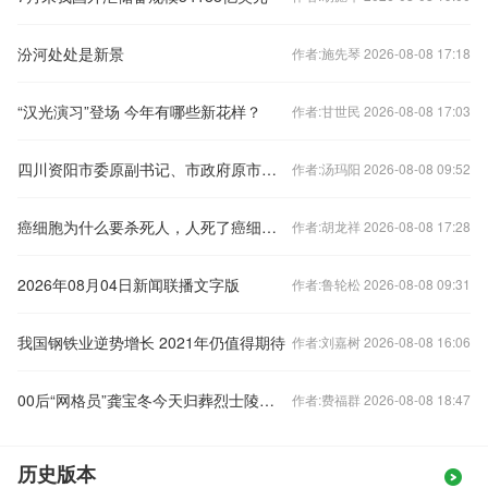
汾河处处是新景
作者:施先琴 2026-08-08 17:18
“汉光演习”登场 今年有哪些新花样？
作者:甘世民 2026-08-08 17:03
四川资阳市委原副书记、市政府原市长王善平一审获刑十一年
作者:汤玛阳 2026-08-08 09:52
癌细胞为什么要杀死人，人死了癌细胞不是也死了吗？
作者:胡龙祥 2026-08-08 17:28
2026年08月04日新闻联播文字版
作者:鲁轮松 2026-08-08 09:31
我国钢铁业逆势增长 2021年仍值得期待
作者:刘嘉树 2026-08-08 16:06
00后“网格员”龚宝冬今天归葬烈士陵园！
作者:费福群 2026-08-08 18:47
历史版本