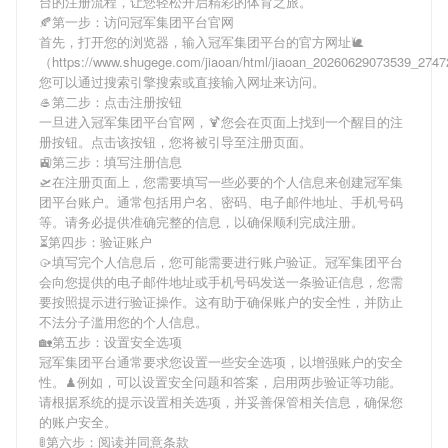
台
的注册流程，让您轻松开启精彩的体育之旅。
🍂第一步：访问冠军集团平台官网
首先，打开您的浏览器，输入
冠军集团平台
的官方网址🐌
（https://www.shugege.com/jiaoan/html/jiaoan_20260629073539_27
您可以通过搜索引擎搜索或直接输入网址来访问。
🥌第二步：点击注册按钮
一旦进入
冠军集团平台
官网，🍹您会在页面上找到一个醒目的注
册按钮。点击该按钮，您将被引导至注册页面。
🚉第三步：填写注册信息
🛫在注册页面上，您需要填写一些必要的个人信息来创建
冠军集
团平台
账户。通常包括用户名、密码、电子邮件地址、手机号码
等。请务必提供准确完整的信息，以确保顺利完成注册。
⏳第四步：验证账户
🥠填写完个人信息后，您可能需要进行账户验证。
冠军集团平台
会向您提供的电子邮件地址或手机号码发送一条验证信息，您需
要按照提示进行验证操作。这有助于确保账户的安全性，并防止
不法分子滥用您的个人信息。
🏡第五步：设置安全选项
冠军集团平台
通常要求您设置一些安全选项，以增强账户的安全
性。♟例如，可以设置安全问题和答案，启用两步验证等功能。
请根据系统的提示设置相关选项，并妥善保管相关信息，确保您
的账户安全。
🚦第六步：阅读并同意条款