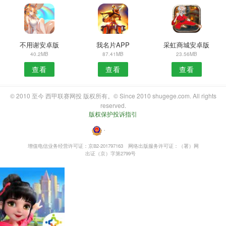
不用谢安卓版
我名片APP
采虹商城安卓版
40.2MB
87.41MB
23.56MB
查看
查看
查看
© 2010 至今 西甲联赛网投 版权所有。© Since 2010 shugege.com. All rights
reserved.
版权保护投诉指引
・
增值电信业务经营许可证：京B2-201797163
网络出版服务许可证：（署）网
出证（京）字第2799号