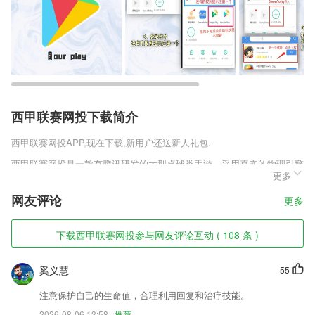
西甲联赛网投下载简介
西甲联赛网投
APP,现在下载,新用户还送新人礼包.
西甲联赛网投是一款有腾讯研发的大型桌球类手游，采用真实的物理引擎
更多
以及各个体育竞技中的特殊玩法，为玩家带来最为真实的竞技乐趣，使用
多种独特的参数设置，还有专业级的场地等你来挑战，自由发挥你的实
网友评论
更多
力，在手机上你也能和丁俊晖一样，体验一杆进洞的畅快乐趣。
西甲联赛网投软件特色
下载西甲联赛网投参与网友评论互动 ( 108 条 )
1,【数据统计 分析独道】
奚义慧
55
2,在线与好友互动更精彩，使得您的学习不孤单，彼此分享学习心得
3,学习方法:场景式教学
注意保护自己的生命值，合理利用回复和治疗技能。
2026-08-06 13:58
推荐