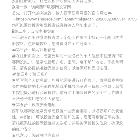
投
的注册流程，让您轻松开启精彩的体育之旅。
🎬第一步：访问西甲联赛网投官网
首先，打开您的浏览器，输入
西甲联赛网投
的官方网址🎮
（https://www.shugege.com/jiaoan/html/jiaoan_20260623065514_07
您可以通过搜索引擎搜索或直接输入网址来访问。
🖥第二步：点击注册按钮
一旦进入
西甲联赛网投
官网，🕣您会在页面上找到一个醒目的注
册按钮。点击该按钮，您将被引导至注册页面。
🐋第三步：填写注册信息
🏬在注册页面上，您需要填写一些必要的个人信息来创建
西甲联
赛网投
账户。通常包括用户名、密码、电子邮件地址、手机号码
等。请务必提供准确完整的信息，以确保顺利完成注册。
🏕第四步：验证账户
🍁填写完个人信息后，您可能需要进行账户验证。
西甲联赛网投
会向您提供的电子邮件地址或手机号码发送一条验证信息，您需
要按照提示进行验证操作。这有助于确保账户的安全性，并防止
不法分子滥用您的个人信息。
🐸第五步：设置安全选项
西甲联赛网投
通常要求您设置一些安全选项，以增强账户的安全
性。🥪例如，可以设置安全问题和答案，启用两步验证等功能。
请根据系统的提示设置相关选项，并妥善保管相关信息，确保您
的账户安全。
🚨第六步：阅读并同意条款