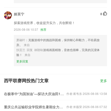
姬英宁
8
探索游戏世界，收徒提升实力，共创辉煌！
2026-08-06 10:37
推荐
萧融叶
：克服游戏中的挑战和困难，保持耐心和毅力，不轻易放
弃。
来自
扶芸兰 回复 禄朗咏
游戏画面精致，音效也很棒，完美的沉浸体
验！
来自
更多回复
西甲联赛网投热门文章
更多
在极寒中“为国加油”—探访大庆油田1205钻井队
作者:蒋韦东 2026-08-06 13:58
重庆公共运输职业学院师生暑期全力备战技能比赛
作者:米薇荣 2026-08-06 07:32