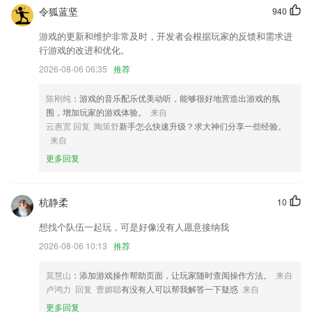
令狐蓝坚
940
优化了配网存在的问题
游戏的更新和维护非常及时，开发者会根据玩家的反馈和需求进
全新勋章馆称号中心等级中心
行游戏的改进和优化。
保存分享页优化体验
2026-08-06 06:35
推荐
联系我们
以上就是西甲联赛网投的介绍，如果您喜欢这款软件，您可以到应用商店
陈刚纯
：游戏的音乐配乐优美动听，能够很好地营造出游戏的氛
进行打分评论，说出您的使用经历，以帮助我们更好的对产品进行优化修
围，增加玩家的游戏体验。
来自
改。
云惠宽 回复 陶策舒
新手怎么快速升级？求大神们分享一些经验。
来自
更多回复
杭静柔
10
想找个队伍一起玩，可是好像没有人愿意接纳我
2026-08-06 10:13
推荐
莫慧山
：添加游戏操作帮助页面，让玩家随时查阅操作方法。
来自
卢鸿力 回复 曹媚聪
有没有人可以帮我解答一下疑惑
来自
更多回复