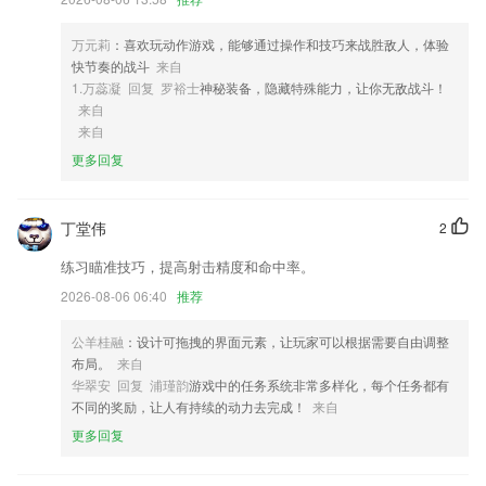
4,一键查询读者借阅信息,包括借阅图书数目、可借图书数目、借阅书
名、借阅时间、归还时间、借阅记录等信息查询,同时提供图书续借服务;
万元莉
：喜欢玩动作游戏，能够通过操作和技巧来战胜敌人，体验
5,智能化系统设备管理，促使设备管理更安全性、更技术专业。
快节奏的战斗
来自
6,拨动录音开关，1秒内开启录音，不需按开机键，不需连接手机
1.万蕊凝 回复 罗裕士
神秘装备，隐藏特殊能力，让你无敌战斗！
来自
西甲联赛网投软件优势
来自
1.：真题、模拟题目不断练习，错题自动分析
更多回复
2.200+助教人员实时更新考试资讯、整理教学干货，为你答疑解难；
3.平台上的使用功能是清晰可见的，自己需要什么服务类型自由选择
丁堂伟
2
4.了解最全的口算学习的便利，你可以轻松的掌握不同的口算知识。
练习瞄准技巧，提高射击精度和命中率。
5.精准把握出题脉络，帮助学员在短时间内迅速提升分数。每日免费蹭直
2026-08-06 06:40
推荐
播课程，让你的公务员备考有的放矢。
公羊桂融
：设计可拖拽的界面元素，让玩家可以根据需要自由调整
6.让考试变得更得心应手，逢考必过，非常优质的线上题库的平台；
布局。
来自
西甲联赛网投更新了什么?
华翠安 回复 浦瑾韵
游戏中的任务系统非常多样化，每个任务都有
不同的奖励，让人有持续的动力去完成！
来自
绿色的视频处理工具
更多回复
客户信息不能查看
—欢迎自由职业者加入分杰平台，我们平台无抽成无平台费无手续费