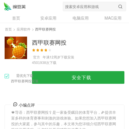
首页
安卓应用
电脑应用
MAC应用
资讯
专题
设计奖
创意应用
首页
>
应用软件
>
西甲联赛网投
问答
西甲联赛网投
官方
年满12周岁
下载安装
次下载
4501938
需优先下载
安全下载
西甲联赛网投安装
小编点评
🍁导语：
西甲联赛网投
🥄是一家备受瞩目的体育平台，🌽提供丰
富多样的体育赛事和刺激的游戏体验。如果您想加入
西甲联赛网
投
的大家庭，参与其中的乐趣，本文将为您详细介绍
西甲联赛网