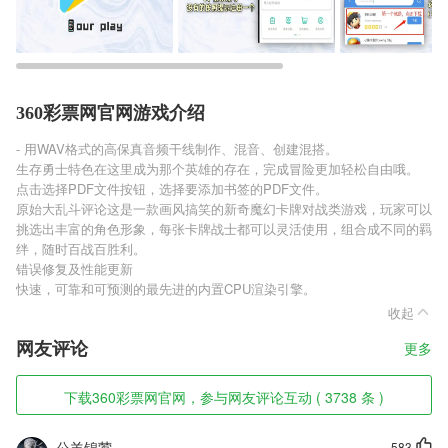
360彩票网官网游戏介绍
- 用WAV格式的高保真音频干线制作、混音、创建混搭。
生存勇士特色在这里成为那个英雄的存在，完成冒险更加轻松自由哦。
点击选择PDF文件按钮，选择要添加书签的PDF文件。
原始大乱斗评论这是一款画风搞笑的新奇魔幻卡牌对战类游戏，玩家可以
挑选出丰富的角色形象，每张卡牌战士都可以灵活使用，组合成不同的羁
绊，随时百战百胜利。
错误修复及性能更新
快速，可靠和可预测的最先进的内置CPU渲染引擎。
收起
网友评论
更多
下载360彩票网官网，参与网友评论互动 ( 3738 条 )
公羊锦莺
583