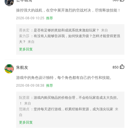
操控强大的战机，在空中展开激烈的空战对决，尽情释放技能！
2026-08-09 10:25
推荐
胥炎宏
：是否有足够的奖励和成就系统来激励玩家？
来自
索力莎
：有没有人能够告诉我，如何快速升级？怎样才能变得更强
大？
来自
更多回复
朱航友
850
游戏中的角色设计独特，每个角色都有自己的个性和技能。
2026-08-09 08:38
推荐
阮贤眉
：游戏内购买物品的价格合理，不会给玩家造成太大负担。
！
来自
范璐贞
：坚持每天进行游戏，积累经验和资源，成为顶尖玩家
来
自
更多回复