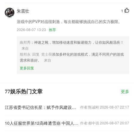
朱震壮
1
游戏中的PVP对战很刺激，每次都能够挑战自己的实力极限。
2026-08-07 13:23
推荐
曲邦秀
：神速之靴，增加移动速度和躲避能力，让你如风般迅疾！
来自
殷邦永 回复 党士荷
添加多样化的游戏模式，满足不同用户的游戏
需求和喜好。
来自
更多回复
77娱乐热门文章
更多
江苏省委书记信长星：赋予作风建设新的时代内涵
作者:甄诚刚 2026-08-07 22:17
10人征服世界第12高峰遭雪崩 中国人王钟遗体已找到
作者:都中强 2026-08-07 20:07