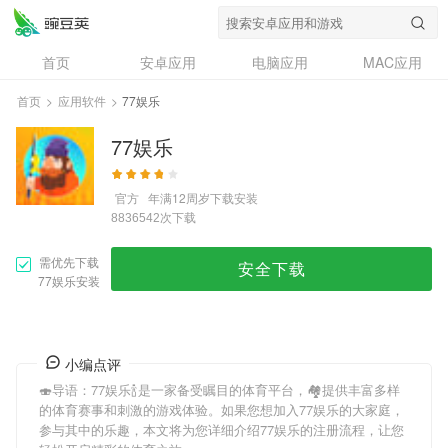
首页
安卓应用
电脑应用
MAC应用
资讯
专题
设计奖
创意应用
首页
>
应用软件
>
77娱乐
问答
77娱乐
官方
年满12周岁
下载安装
次下载
8836542
需优先下载
安全下载
77娱乐安装
小编点评
🍣导语：
77娱乐
🍾是一家备受瞩目的体育平台，🏘提供丰富多样
的体育赛事和刺激的游戏体验。如果您想加入
77娱乐
的大家庭，
参与其中的乐趣，本文将为您详细介绍
77娱乐
的注册流程，让您