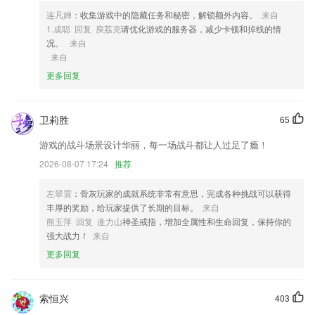
4,时下最火爆的滤镜特效都在这里，让你轻松制作你的专属个人图片;
连凡婵
：收集游戏中的隐藏任务和秘密，解锁额外内容。
来自
5,药品商品名输入药品名称即可查询药品的通用名、商品名、药品规格、
1.成聪 回复 庾荔克
请优化游戏的服务器，减少卡顿和掉线的情
厂家等信息
况。
来自
6,各类健康资讯；
来自
更多回复
77娱乐软件优势
1.还可以依据"书体和书法家"精确查找。
卫莉胜
65
2.儿童英语早教课程结合了最优秀的幼儿英语教育理念和科技，
游戏的战斗场景设计华丽，每一场战斗都让人过足了瘾！
3.·智能的推荐功能，可以根据用户考试的科目推荐相应的课程
2026-08-07 17:24
推荐
4.特有歌词中每个单词都有着详尽的释义和发音信息，让你学习更为轻
松。
左翠震
：骨灰玩家的成就系统非常有意思，完成各种挑战可以获得
5.平台上学习可以抓住更多的碎片时间反复的练习，增加自己的记忆力。
丰厚的奖励，给玩家提供了长期的目标。
来自
熊玉萍 回复 逄力山
神圣戒指，增加全属性和生命回复，保持你的
6.口语社区——全球热点、新鲜八卦、同城互动...等你来闹。
强大战力！
来自
77娱乐更新了什么?
更多回复
全新晶体管水印
月卡支持日卡夜卡全天卡购买
索恒兴
403
更换launcher3