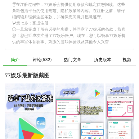
🍸在注册过程中，
77娱乐
会提供使用条款和规定供您阅读。这些
条款包括平台的使用规范、隐私政策等内容。在注册之前，请仔
细阅读并理解这些条款，并确保您同意并愿意遵守。
🦀第七步：完成注册
🕡一旦您完成了所有必要的步骤，并同意了
77娱乐
的条款，恭喜
您！您已经成功注册了77娱乐账户。现在，您可以畅享
77娱乐
提
供的丰富体育赛事、刺激的游戏体验以及其他令人兴奋
简介
评论(532)
热门文章
历史版本
视频
77娱乐最新版截图