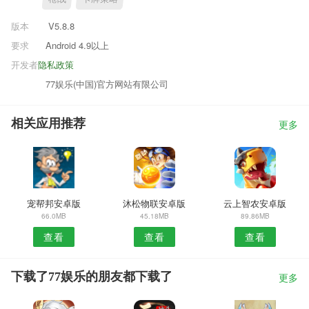
版本
V5.8.8
要求
Android 4.9以上
开发者
隐私政策
77娱乐(中国)官方网站有限公司
相关应用推荐
更多
宠帮邦安卓版
沐松物联安卓版
云上智农安卓版
66.0MB
45.18MB
89.86MB
查看
查看
查看
下载了77娱乐的朋友都下载了
更多