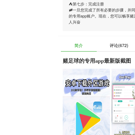
⛺️第七步：完成注册
🚞一旦您完成了所有必要的步骤，并
的专用app账户。现在，您可以畅享
赌
人兴奋
简介
评论(672)
赌足球的专用app最新版截图