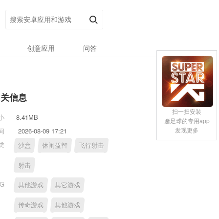
创意应用
问答
相关信息
扫一扫安装
小
8.41MB
赌足球的专用app
发现更多
间
2026-08-09 17:21
类
沙盒
休闲益智
飞行射击
射击
AG
其他游戏
其它游戏
传奇游戏
其他游戏