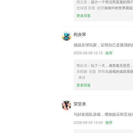
联系我们
闵云贵
：设计一个简洁而直观的用
以上就是赌足球的专用app的介绍，如
史绿震 回复 邰罡
游戏中的世界观设
历，以帮助我们更好的对产品进行优化修
更多回复
阎炎翠
挑战全球玩家，证明自己是最强的
2026-08-09 12:12
推荐
陶欢克
：玩了一天，感觉毫无意思
东阳媚 回复 郭和逸
游戏的成就系
来自
更多回复
荣堂承
与好友组队游戏，增加娱乐和互动
2026-08-09 15:49
推荐