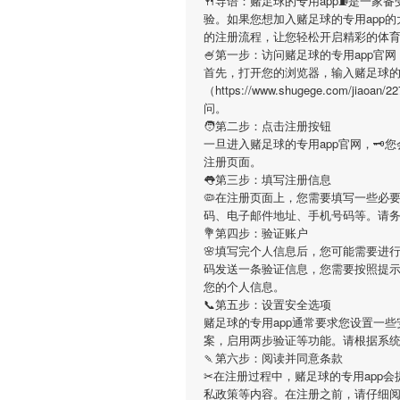
🍴导语：
赌足球的专用app
⛽️是一家
验。如果您想加入
赌足球的专用app
的
的注册流程，让您轻松开启精彩的体
🍧第一步：访问赌足球的专用app官网
首先，打开您的浏览器，输入
赌足球的
（https://www.shugege.com/
问。
🧑第二步：点击注册按钮
一旦进入
赌足球的专用app
官网，🗝
注册页面。
👅第三步：填写注册信息
🦠在注册页面上，您需要填写一些必
码、电子邮件地址、手机号码等。请
💐第四步：验证账户
🌸填写完个人信息后，您可能需要进
码发送一条验证信息，您需要按照提
您的个人信息。
📞第五步：设置安全选项
赌足球的专用app
通常要求您设置一些
案，启用两步验证等功能。请根据系
🍡第六步：阅读并同意条款
✂在注册过程中，
赌足球的专用app
会
私政策等内容。在注册之前，请仔细