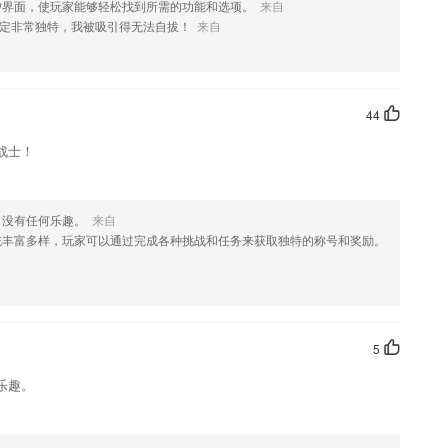
户界面，使玩家能够轻松找到所需的功能和选项。
来自
果您喜欢这款软件，您可以到应用商店进行打分评论，说出您的使用经
定非常独特，我被吸引得无法自拔！
来自
改。
44
战士！
，没有任何乐趣。
来自
统丰富多样，玩家可以通过完成各种挑战和任务来获取独特的称号和奖励。
5
乐趣。