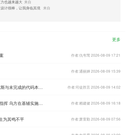
压力也越来越大
来自
效设计很棒，让我身临其境
来自
更多
案
作者:仇韦莺 2026-08-09 17:21
作者:通丽婵 2026-08-09 15:39
我的母亲（不）是计算机：凯瑟琳·海尔斯与未完成的代码本体论
作者:司徒胜言 2026-08-09 14:02
最新动态：俄宣布更换特别军事行动总指挥 乌方在基辅实施联合反情报行动
作者:赖建健 2026-08-09 16:18
生为其鸣不平
作者:萧萱勤 2026-08-09 07:56
作者:包风爱 2026-08-09 13:09