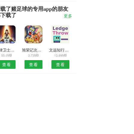
载了赌足球的专用app的朋友
都下载了
更多
法律卫士安卓版
旭荣记次安卓版
文远知行司机端安卓版
55.0MB
3.73MB
13.69MB
查看
查看
查看