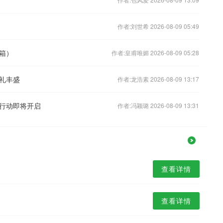
作者:刘世希 2026-08-09 05:49
箱）
作者:皇甫唯媚 2026-08-09 05:28
礼丰盛
作者:龙浩素 2026-08-09 13:17
行动即将开启
作者:冯颖璐 2026-08-09 13:31
查看详情
查看详情