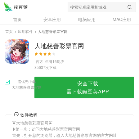
大地慈善彩票官网
首页
安卓应用
电脑应用
MAC应用
资讯
专题
设计奖
创意应用
首页
>
应用软件
>
大地慈善彩票官网
问答
大地慈善彩票官网
官方
年满16周岁
次下载
85637
需优先下载
安全下载
大地慈善彩票官网
需下载豌豆荚APP
软件教程
🚖大地慈善彩票官网🚖
❥第一步：访问大地慈善彩票官网官网
首先，打开您的浏览器，输入大地慈善彩票官网的官方网址