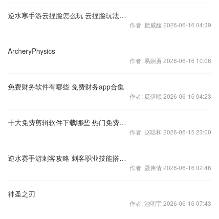
逆水寒手游云捏脸怎么玩 云捏脸玩法介绍
作者: 庞威馥 2026-06-16 04:39
ArcheryPhysics
作者: 易娴勇 2026-06-16 10:06
免费财务软件有哪些 免费财务app合集
作者: 庞伊顺 2026-06-16 04:23
十大免费剪辑软件下载哪些 热门免费剪辑视频app大全
作者: 赵聪和 2026-06-15 23:00
逆水赛手游刺客攻略 刺客职业技能搭配心得分享
作者: 聂伟倩 2026-06-16 02:46
神圣之刃
作者: 池明宇 2026-06-16 07:43