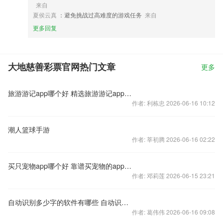
来自
夏侯云真
：避免挑战过高难度的游戏任务
来自
更多回复
大地慈善彩票官网热门文章
更多
旅游游记app哪个好 精选旅游游记app排行
作者: 利栋忠 2026-06-16 10:12
潮人篮球手游
作者: 莘初腾 2026-06-16 02:22
买只宠物app哪个好 靠谱买宠物的app大全
作者: 邓莉莲 2026-06-15 23:21
自动识别多少字的软件有哪些 自动识别多少字的app合集
作者: 葛伟伟 2026-06-16 09:08