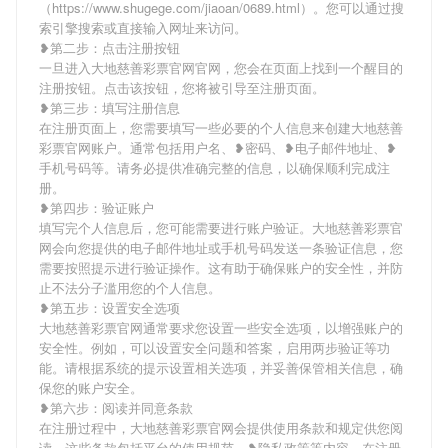
（https://www.shugege.com/jiaoan/0689.html）。您可以通过搜
索引擎搜索或直接输入网址来访问。
❥第二步：点击注册按钮
一旦进入大地慈善彩票官网官网，您会在页面上找到一个醒目的
注册按钮。点击该按钮，您将被引导至注册页面。
❥第三步：填写注册信息
在注册页面上，您需要填写一些必要的个人信息来创建大地慈善
彩票官网账户。通常包括用户名、❥密码、❥电子邮件地址、❥
手机号码等。请务必提供准确完整的信息，以确保顺利完成注
册。
❥第四步：验证账户
填写完个人信息后，您可能需要进行账户验证。大地慈善彩票官
网会向您提供的电子邮件地址或手机号码发送一条验证信息，您
需要按照提示进行验证操作。这有助于确保账户的安全性，并防
止不法分子滥用您的个人信息。
❥第五步：设置安全选项
大地慈善彩票官网通常要求您设置一些安全选项，以增强账户的
安全性。例如，可以设置安全问题和答案，启用两步验证等功
能。请根据系统的提示设置相关选项，并妥善保管相关信息，确
保您的账户安全。
❥第六步：阅读并同意条款
在注册过程中，大地慈善彩票官网会提供使用条款和规定供您阅
读。这些条款包括平台的使用规范、❥隐私政策等内容。在注册