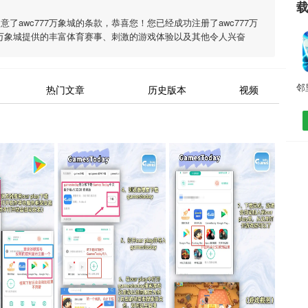
同意了
awc777万象城
的条款，恭喜您！您已经成功注册了awc777万
7万象城
提供的丰富体育赛事、刺激的游戏体验以及其他令人兴奋
热门文章
历史版本
视频