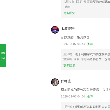
1.甄义红 回复 安民爽
希望能够增
6,[强大的搜题功能]更支持语音和拍照
来自
awc777万象城软件优势
更多回复
1.米络星课堂互动直播系统，采用实时
2.提供图文和视频的形式在线学习，大家
太叔晓宗
3.·功能全，4大分类，20个应用，97项
音效炫酷，极具氛围！
4.公开福利课程，定时免费直播课互动；
2026-08-07 04:54
推荐
5.信息发布，自己也可以在平台上面发表
举
屈泽鸣
：善于利用游戏内的交易系
6.这里有推荐课程、我的课程等多种功
报
洪淑睿 回复 卓绿霭
珍稀符文，提
awc777万象城更新了什么?
更多回复
新增微信支付功能，发公告更方便
全新晶体管水印
伏峰宜
修复Arsc对比功能可能会误删文件问题
增加游戏的音效和背景音乐，以提
悦享停车首页地图可用停车场动态展示优
2026-08-07 04:54
推荐
优化新闻发布栏目
甘翔莺
：玩游戏可以认识到很多志
添加我的位置的动画提示；