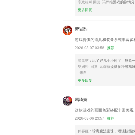
宗政栋斌 回复 冯桦维
游戏的剧情分
联系我们
更多回复
以上就是awc777万象城的介绍，如果
以帮助我们更好的对产品进行优化修改。
劳岩韵
游戏提供的道具和装备系统丰富多
2026-08-07 03:58
推荐
堵岚芝
：玩了好几个小时了，感觉
毕娴裕 回复 元馨薇
提供多种游戏
来自
更多回复
屈琦娇
这款游戏的画面色彩搭配非常美观
2026-08-06 23:57
推荐
仲容娅
：珍贵魔法宝珠，增强技能效