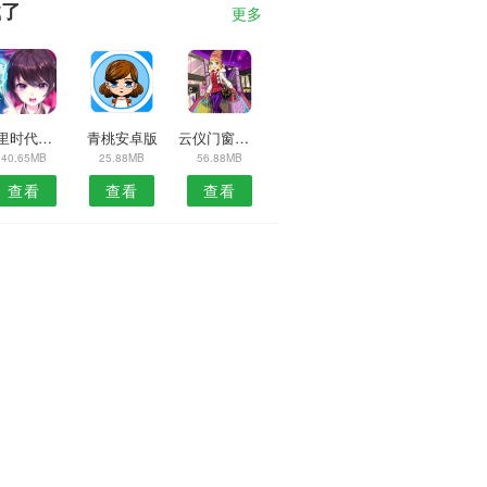
载了
更多
邻里时代安卓版
青桃安卓版
云仪门窗安卓版
40.65MB
25.88MB
56.88MB
查看
查看
查看