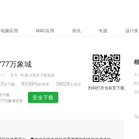
电脑应用
MAC应用
资讯
专题
设计奖
777万象城
大
官方
年满12周岁
下载安装
时
10
次下载
93.69%
好评率
39028
人评论
扫码打开当前页下载
分
先下载
安全下载
777万象城安装
T