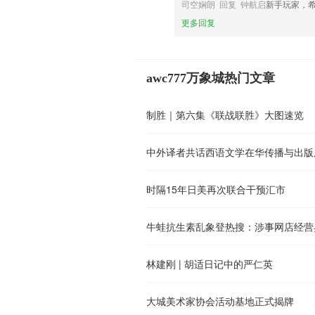
司空娴朗 回复 钟航启
新手玩家，
更多回复
awc777万象城热门文章
制胜｜第六集《联战联胜》大图速览
中外译者共话西语文学在华传播与出版
时隔15年日美再次联合干预汇市
林建刚 | 胡适日记中的严仁英
大城美术家协会活动基地正式揭牌