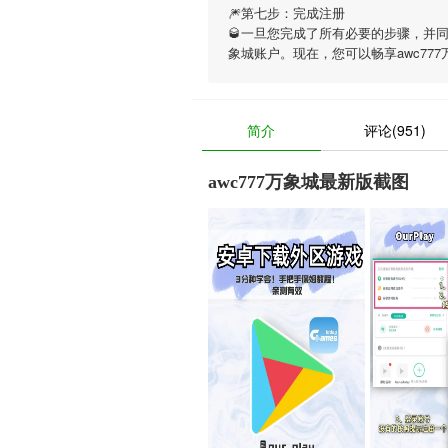
🎆第七步：完成注册
🥃一旦您完成了所有必要的步骤，并
象城账户。现在，您可以畅享
awc77
简介
评论(951)
awc777万象城最新版截图