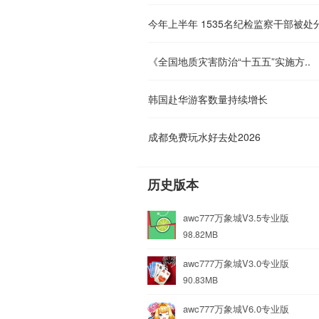
今年上半年 1535名纪检监察干部被处
《全国地质灾害防治“十五五”实施方..
韩国赴华游客数量持续增长
成都免费玩水好去处2026
历史版本
awc777万象城V3.5专业版
98.82MB
awc777万象城V3.0专业版
90.83MB
awc777万象城V6.0专业版