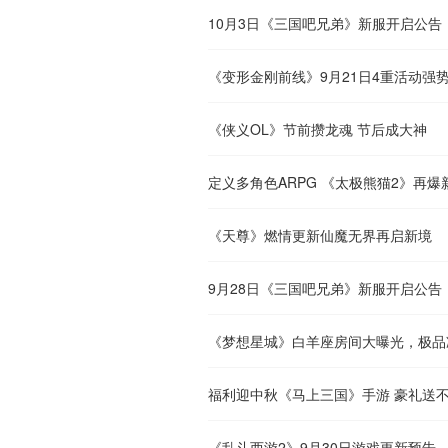
10月3日《三国吧兄弟》新服开启公告
《变形金刚前线》9月21日4重活动强
《侠义OL》节前攒龙魂 节后成大神
定义多角色ARPG 《太极熊猫2》再爆
《天尊》燃情更新仙魔无界再启新境
9月28日《三国吧兄弟》新服开启公告
《梦想星城》白羊座房间大曝光，极品
福利迎中秋《马上三国》手游 豪礼送
《乱斗西游2》9月30日游戏更新预告