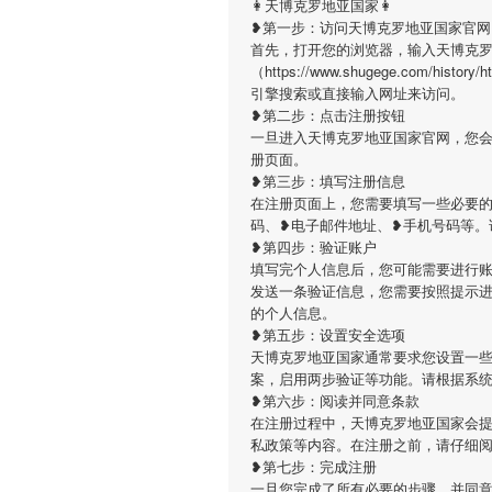
👩天博克罗地亚国家👩
❥第一步：访问天博克罗地亚国家官网
首先，打开您的浏览器，输入天博克
（https://www.shugege.com/histo
引擎搜索或直接输入网址来访问。
❥第二步：点击注册按钮
一旦进入天博克罗地亚国家官网，您
册页面。
❥第三步：填写注册信息
在注册页面上，您需要填写一些必要
码、❥电子邮件地址、❥手机号码等。
❥第四步：验证账户
填写完个人信息后，您可能需要进行
发送一条验证信息，您需要按照提示
的个人信息。
❥第五步：设置安全选项
天博克罗地亚国家通常要求您设置一
案，启用两步验证等功能。请根据系
❥第六步：阅读并同意条款
在注册过程中，天博克罗地亚国家会
私政策等内容。在注册之前，请仔细
❥第七步：完成注册
一旦您完成了所有必要的步骤，并同