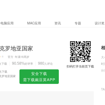
电脑应用
MAC应用
资讯
专题
设计奖
克罗地亚国家
官方
年满16周岁
大
次下载
90.58%
好评率
980
人评论
时
扫码打开当前页下载
分
先下载
安全下载
克罗地亚国家
需下载豌豆荚APP
T