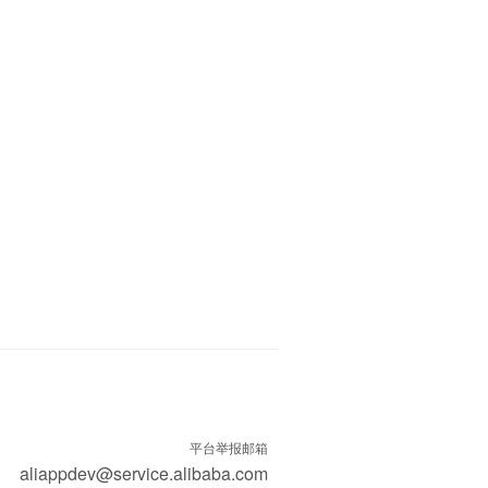
平台举报邮箱
aliappdev@service.alibaba.com