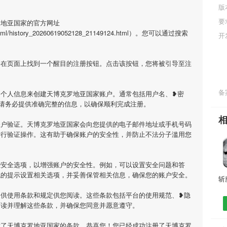
版
要
罗地亚国家的官方网址
ry/html/history_20260619052128_21149124.html）。您可以通过搜索
开
会在页面上找到一个醒目的注册按钮。点击该按钮，您将被引导至注
备案
的个人信息来创建天博克罗地亚国家账户。通常包括用户名、❥密
请务必提供准确完整的信息，以确保顺利完成注册。
账户验证。天博克罗地亚国家会向您提供的电子邮件地址或手机号码
进行验证操作。这有助于确保账户的安全性，并防止不法分子滥用您
些安全选项，以增强账户的安全性。例如，可以设置安全问题和答
统的提示设置相关选项，并妥善保管相关信息，确保您的账户安全。
提供使用条款和规定供您阅读。这些条款包括平台的使用规范、❥隐
阅读并理解这些条款，并确保您同意并愿意遵守。
意了天博克罗地亚国家的条款，恭喜您！您已经成功注册了天博克罗