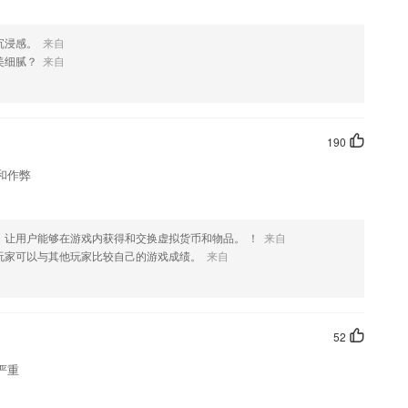
沉浸感。
来自
美细腻？
来自
190
和作弊
，让用户能够在游戏内获得和交换虚拟货币和物品。 ！
来自
玩家可以与其他玩家比较自己的游戏成绩。
来自
52
严重