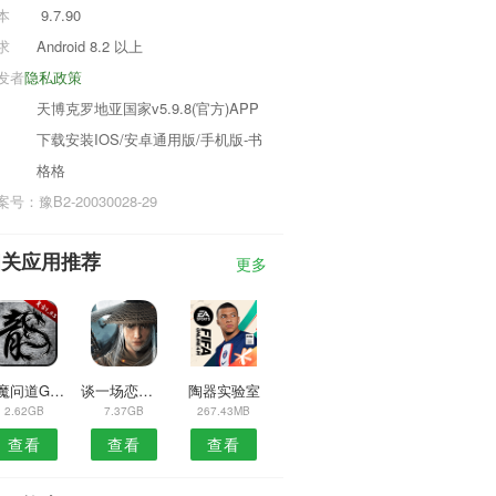
本
9.7.90
求
Android 8.2 以上
发者
隐私政策
天博克罗地亚国家v5.9.8(官方)APP
下载安装IOS/安卓通用版/手机版-书
格格
号：豫B2-20030028-29
相关应用推荐
更多
斩魔问道GM版
谈一场恋爱手游
陶器实验室
2.62GB
7.37GB
267.43MB
查看
查看
查看