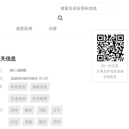
创意应用
问答
相关信息
扫一扫安装
小
361.38MB
天博克罗地亚国家
发现更多
间
2026年08月08日 01:07
类
体育竞技
策略游戏
竞速游戏
扑克棋牌
AG
休闲
趣味
消除
文字
社交
视频
聊天
空间