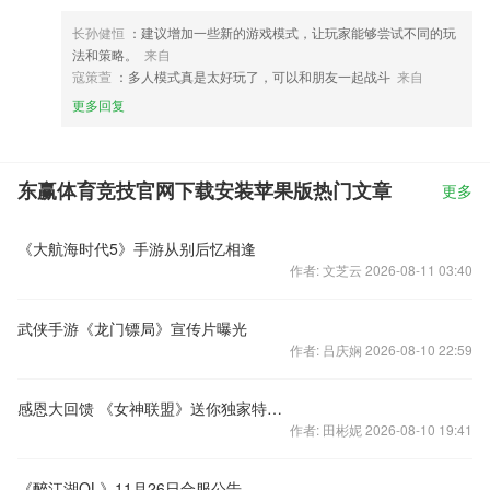
长孙健恒
：建议增加一些新的游戏模式，让玩家能够尝试不同的玩
法和策略。
来自
寇策萱
：多人模式真是太好玩了，可以和朋友一起战斗
来自
更多回复
东赢体育竞技官网下载安装苹果版热门文章
更多
《大航海时代5》手游从别后忆相逢
作者: 文芝云 2026-08-11 03:40
武侠手游《龙门镖局》宣传片曝光
作者: 吕庆娴 2026-08-10 22:59
感恩大回馈 《女神联盟》送你独家特制礼包
作者: 田彬妮 2026-08-10 19:41
《醉江湖OL》11月26日合服公告