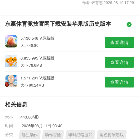
作者: 怀育惠 2026-08-10 17:29
东赢体育竞技官网下载安装苹果版历史版本
5.130.546 V最新版
查看详情
大小 48.80
0.835.995 V最新版
查看详情
大小 78.6MB
1.571.201 V最新版
查看详情
大小 80.24MB
相关信息
大小
443.80MB
时间
2026年08月11日 03:40
分类
逃生动作
动作冒险
即时战略游戏
角色扮演游戏