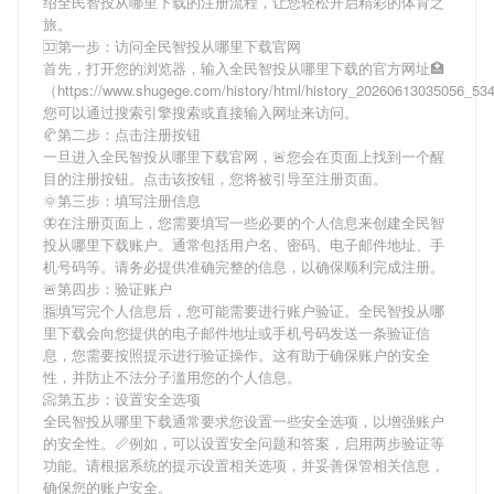
绍
全民智投从哪里下载
的注册流程，让您轻松开启精彩的体育之
旅。
🈁第一步：访问全民智投从哪里下载官网
首先，打开您的浏览器，输入
全民智投从哪里下载
的官方网址🏥
（https://www.shugege.com/history/html/history_20260613035056_5
您可以通过搜索引擎搜索或直接输入网址来访问。
🥐第二步：点击注册按钮
一旦进入
全民智投从哪里下载
官网，🚨您会在页面上找到一个醒
目的注册按钮。点击该按钮，您将被引导至注册页面。
🌞第三步：填写注册信息
🦋在注册页面上，您需要填写一些必要的个人信息来创建
全民智
投从哪里下载
账户。通常包括用户名、密码、电子邮件地址、手
机号码等。请务必提供准确完整的信息，以确保顺利完成注册。
🚨第四步：验证账户
🈯填写完个人信息后，您可能需要进行账户验证。
全民智投从哪
里下载
会向您提供的电子邮件地址或手机号码发送一条验证信
息，您需要按照提示进行验证操作。这有助于确保账户的安全
性，并防止不法分子滥用您的个人信息。
📀第五步：设置安全选项
全民智投从哪里下载
通常要求您设置一些安全选项，以增强账户
的安全性。📏例如，可以设置安全问题和答案，启用两步验证等
功能。请根据系统的提示设置相关选项，并妥善保管相关信息，
确保您的账户安全。