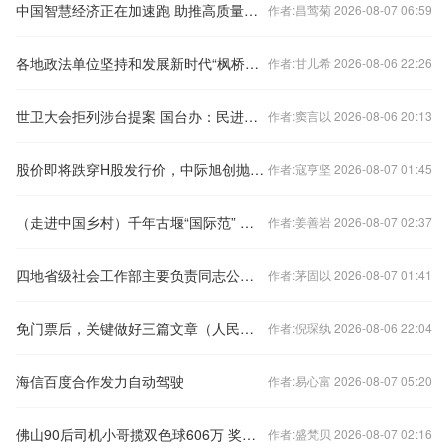
中国智慧经济正在加速跑 助推高质量发展
作者:昌莺菊 2026-08-07 06:59
各地政法单位坚持和发展新时代“枫桥经验”
作者:甘儿希 2026-08-06 22:26
世卫大会拒列涉台提案 国台办：民进党当局任何勾连外部势力谋“独”的图谋都注定失败
作者:窦言以 2026-08-06 20:13
股价即将跌穿H股发行价，中际旭创抛出大额回购计划
作者:寇亨坚 2026-08-07 01:45
（走进中国乡村）千年古堰“国际范” 浙江丽水“巴比松”的艺术乡建路
作者:姜善岩 2026-08-07 02:37
四地省级社会工作部主要负责同志公开亮相
作者:茅固以 2026-08-07 01:41
免门票后，关键做好三篇文章（人民时评）
作者:倪琛纨 2026-08-06 22:04
海信百度合作发力自动驾驶
作者:易心富 2026-08-07 05:20
佛山90后司机小哥揽双色球606万 奖金攒着当“老婆本”
作者:盛梵贝 2026-08-07 02:16