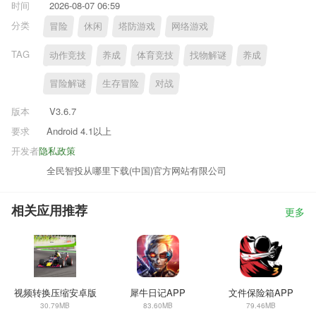
时间
2026-08-07 06:59
分类
冒险
休闲
塔防游戏
网络游戏
TAG
动作竞技
养成
体育竞技
找物解谜
养成
冒险解谜
生存冒险
对战
版本
V3.6.7
要求
Android 4.1以上
开发者
隐私政策
全民智投从哪里下载(中国)官方网站有限公司
相关应用推荐
更多
视频转换压缩安卓版
犀牛日记APP
文件保险箱APP
30.79MB
83.60MB
79.46MB