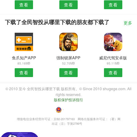
查看
查看
查看
下载了全民智投从哪里下载的朋友都下载了
更多
鱼爪知产APP
强制锁屏APP
威尼代驾安卓版
85.16MB
52.70MB
95.11MB
查看
查看
查看
© 2010 至今 全民智投从哪里下载 版权所有。© Since 2010 shugege.com. All
rights reserved.
版权保护投诉指引
・
增值电信业务经营许可证：京B2-201797163
网络出版服务许可证：（署）网
出证（京）字第2799号