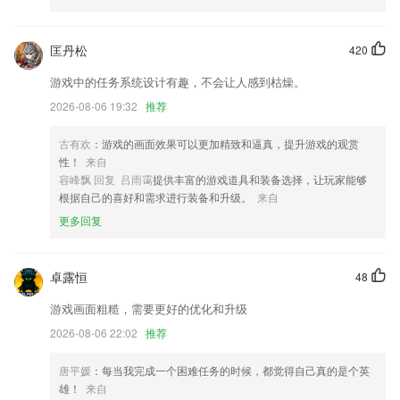
【导游】新增导游黑名单纳入退出功能，黑名单全国全省纳入退出功能
匡丹松
420
优化一些细节体验！
游戏中的任务系统设计有趣，不会让人感到枯燥。
优化产品体验，新增词条审核结果push功能
2026-08-06 19:32
推荐
优化恢复搜索图片算法。
多组织架构，便于集团企业的业务管控
古有欢
：游戏的画面效果可以更加精致和逼真，提升游戏的观赏
性！
来自
新增企业功能，可以方便订阅企业推送信息
容峰飘 回复 吕雨霭
提供丰富的游戏道具和装备选择，让玩家能够
联系我们
根据自己的喜好和需求进行装备和升级。
来自
以上就是全民智投从哪里下载的介绍，如果您喜欢这款软件，您可以到应
更多回复
用商店进行打分评论，说出您的使用经历，以帮助我们更好的对产品进行
优化修改。
卓露恒
48
游戏画面粗糙，需要更好的优化和升级
2026-08-06 22:02
推荐
唐平媛
：每当我完成一个困难任务的时候，都觉得自己真的是个英
雄！
来自