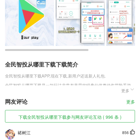
全民智投从哪里下载下载简介
全民智投从哪里下载
APP,现在下载,新用户还送新人礼包.
全民智投从哪里下载是一款玩法非常有意思的经典仙侠类动作冒险手游，
更多
玩家在这款游戏中是可以强化装备的，只不过玩家强化装备是需要大量的
强化材料，这些材料可以通过系统赠送、签到、任务和副本来获取，只不
网友评论
更多
过任务和副本的材料是需要拥有一定的实力。
全民智投从哪里下载软件特色
下载全民智投从哪里下载参与网友评论互动 ( 996 条 )
1,包含的学习知识点还是比较多的啊，直接线上预约线下就可以学习起
来。
褚树江
856