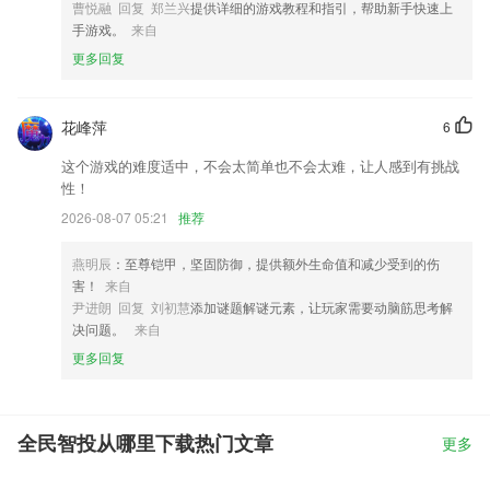
曹悦融 回复 郑兰兴
提供详细的游戏教程和指引，帮助新手快速上
手游戏。
来自
更多回复
花峰萍
6
这个游戏的难度适中，不会太简单也不会太难，让人感到有挑战
性！
2026-08-07 05:21
推荐
燕明辰
：至尊铠甲，坚固防御，提供额外生命值和减少受到的伤
害！
来自
尹进朗 回复 刘初慧
添加谜题解谜元素，让玩家需要动脑筋思考解
决问题。
来自
更多回复
全民智投从哪里下载热门文章
更多