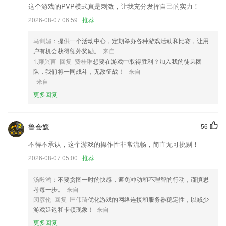
2,一键分享：qq空间、微信好友、朋友圈、QQ好友、腾讯微博等各大社
这个游戏的PVP模式真是刺激，让我充分发挥自己的实力！
交平台，均可轻松一键分享，让你引领朋友们中的新潮流。
2026-08-07 06:59
推荐
3,随时随地管理2265用户的智能设备，家中状态尽在掌握。
4,模拟演练
马剑媚
：提供一个活动中心，定期举办各种游戏活动和比赛，让用
户有机会获得额外奖励。
来自
5,提高对色彩的认知贴纸拼图全新玩法艺术与解压的完美融合，提供多种
1.雍兴言 回复 费桂琳
想要在游戏中取得胜利？加入我的徒弟团
多样的精美模板风格多变的艺术专辑。
队，我们将一同战斗，无敌征战！
来自
6,【照片备份】
来自
更多回复
全民智投从哪里下载软件优势
1.课程内容覆盖日常会话、商务职场、旅游出行，金融服务等各类场景，
注重系统性和进阶性。让学习者迅速掌握在实际生活中运用英语的能力
鲁会媛
56
2.快速购课：支持支付宝，尽在“掌”握
不得不承认，这个游戏的操作性非常流畅，简直无可挑剔！
3.·在线能够更好的记录自己的学习情况，帮助用户快速的提升自己的能
2026-08-07 05:00
推荐
力；
汤毅鸿
：不要贪图一时的快感，避免冲动和不理智的行动，谨慎思
4.以曲线图的形式展现出用户的运动状态。
考每一步。
来自
5.带给大家更好的学习体验，每天的课程资源超全面。
闵彦伦 回复 匡伟琦
优化游戏的网络连接和服务器稳定性，以减少
游戏延迟和卡顿现象！
来自
6.系统课1A含
更多回复
全民智投从哪里下载更新了什么?