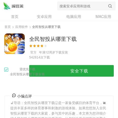
首页
安卓应用
电脑应用
MAC应用
资讯
专题
设计奖
创意应用
首页
>
应用软件
>
全民智投从哪里下载
问答
全民智投从哪里下载
官方
年满12周岁
下载安装
次下载
542814
需优先下载
安全下载
全民智投从哪里下载安装
小编点评
💺导语：
全民智投从哪里下载
🕢是一家备受瞩目的体育平台，🐌
提供丰富多样的体育赛事和刺激的游戏体验。如果您想加入
全民
智投从哪里下载
的大家庭，参与其中的乐趣，本文将为您详细介