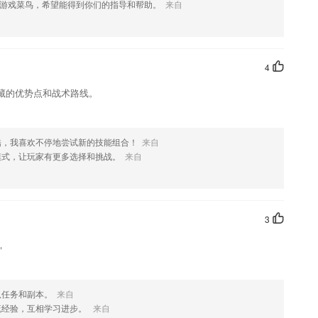
游戏菜鸟，希望能得到你们的指导和帮助。
来自
喜欢这款软件，您可以到应用商店进行打分评论，说出您的使用经历，
4
藏的优势点和战术路线。
酷，我喜欢不停地尝试新的技能组合！
来自
模式，让玩家有更多选择和挑战。
来自
3
，
队任务和副本。
来自
流经验，互相学习进步。
来自