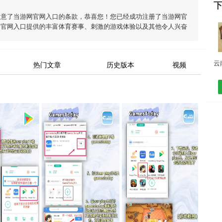
同意了
当游网官网入口
的条款，恭喜您！您已经成功注册了当游网官
网官网入口
提供的丰富体育赛事、刺激的游戏体验以及其他令人兴奋
热门文章
历史版本
视频