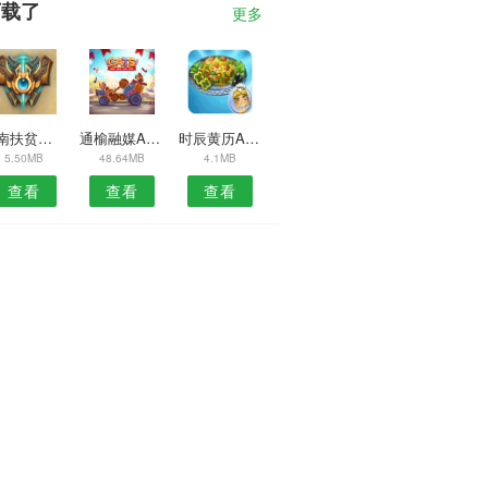
下载了
更多
云南扶贫安卓版
通榆融媒APP
时辰黄历APP
5.50MB
48.64MB
4.1MB
查看
查看
查看