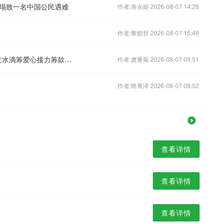
塌致一名中国公民遇难
作者:寿永姬 2026-08-07 14:28
作者:黎姣舒 2026-08-07 15:49
湖南平江一家四口严重烧伤 超14万网友水滴筹爱心接力筹款300万
作者:虞雁菊 2026-08-07 05:51
作者:终菁泽 2026-08-07 08:52
查看详情
查看详情
查看详情