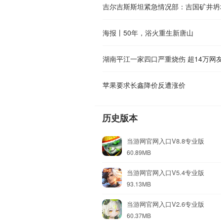
吉尔吉斯斯坦紧急情况部：吉国矿井坍
海报丨50年，浴火重生新唐山
苹果要求长鑫降价反遭涨价
历史版本
当游网官网入口V8.8专业版
60.89MB
当游网官网入口V5.4专业版
93.13MB
当游网官网入口V2.6专业版
60.37MB