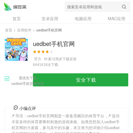
首页
安卓应用
电脑应用
MAC应用
资讯
专题
设计奖
创意应用
首页
>
应用软件
>
uedbet手机官网
问答
uedbet手机官网
官方
年满12周岁
下载安装
次下载
6441618
需优先下载
安全下载
uedbet手机官网安装
小编点评
🎿导语：
uedbet手机官网
🈹是一家备受瞩目的体育平台，🎿提供
丰富多样的体育赛事和刺激的游戏体验。如果您想加入
uedbet手
机官网
的大家庭，参与其中的乐趣，本文将为您详细介绍
uedbet