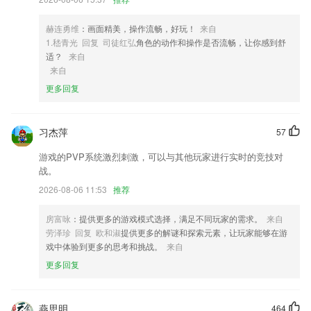
4,为钢构人提供了一个方便处理工作事务的平台，更省力更省心。
5,不管在哪，手机、计算机、平板皆可透过TLI Park视讯教室简单上课。
赫连勇维
：画面精美，操作流畅，好玩！
来自
6,【微信缓存清理】
1.嵇青光 回复 司徒红弘
角色的动作和操作是否流畅，让你感到舒
适？
来自
uedbet手机官网软件优势
来自
1.分章分节,包含常见高频考点,为考试的提供了充分的复习准备。
更多回复
2.智能AI题库，为考生推荐每日一练、历年真题、模拟试题、高频考点、
知识点练习等海量试题，根据学员学习情况，实时对学习成效给出客观的
习杰萍
57
总结分析。
游戏的PVP系统激烈刺激，可以与其他玩家进行实时的竞技对
3.学习生活需求全方位满足
战。
4..增加明显页内功能按钮
2026-08-06 11:53
推荐
5.全球首创消费分享型万众创业平台
房富咏
：提供更多的游戏模式选择，满足不同玩家的需求。
来自
6.每一种进入大脑的资料，不论是感觉、记忆或是想法——包括文字、数
劳泽珍 回复 欧和淑
提供更多的解谜和探索元素，让玩家能够在游
字、符码、香气、食物、线条、颜色、意象、节奏、音符等，都可以成为
戏中体验到更多的思考和挑战。
来自
一个思考中心，并由此中心向外发散出成千上万的关节点。
更多回复
uedbet手机官网更新了什么?
【优化】修复了一些已知的问题;
燕思明
464