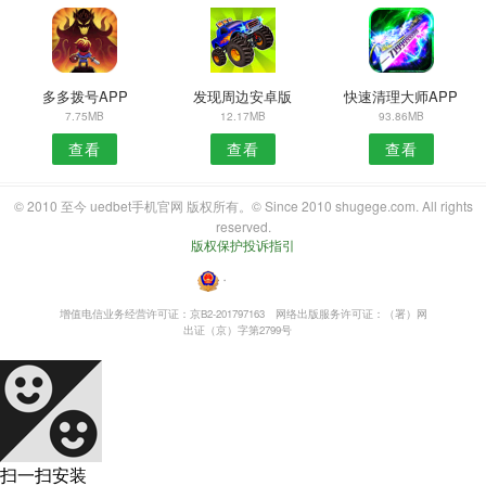
多多拨号APP
发现周边安卓版
快速清理大师APP
7.75MB
12.17MB
93.86MB
查看
查看
查看
© 2010 至今 uedbet手机官网 版权所有。© Since 2010 shugege.com. All rights
reserved.
版权保护投诉指引
・
增值电信业务经营许可证：京B2-201797163
网络出版服务许可证：（署）网
出证（京）字第2799号
扫一扫安装