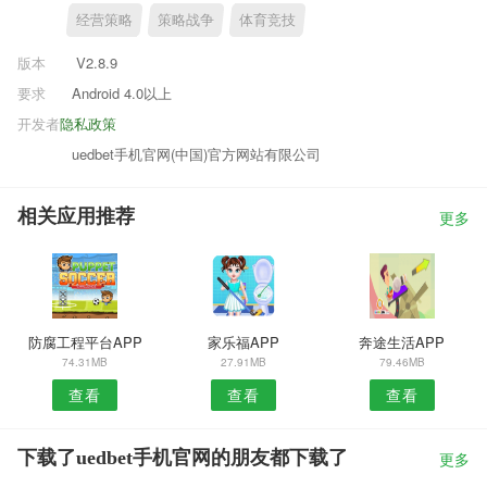
经营策略
策略战争
体育竞技
版本
V2.8.9
要求
Android 4.0以上
开发者
隐私政策
uedbet手机官网(中国)官方网站有限公司
相关应用推荐
更多
防腐工程平台APP
家乐福APP
奔途生活APP
74.31MB
27.91MB
79.46MB
查看
查看
查看
下载了uedbet手机官网的朋友都下载了
更多