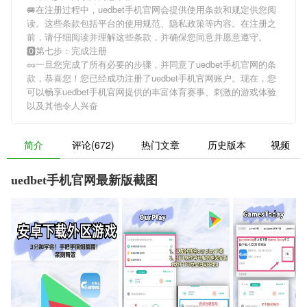
🚐在注册过程中，
uedbet手机官网
会提供使用条款和规定供您阅
读。这些条款包括平台的使用规范、隐私政策等内容。在注册之
前，请仔细阅读并理解这些条款，并确保您同意并愿意遵守。
🅾第七步：完成注册
🥜一旦您完成了所有必要的步骤，并同意了
uedbet手机官网
的条
款，恭喜您！您已经成功注册了uedbet手机官网账户。现在，您
可以畅享
uedbet手机官网
提供的丰富体育赛事、刺激的游戏体验
以及其他令人兴奋
简介
评论(672)
热门文章
历史版本
视频
uedbet手机官网最新版截图