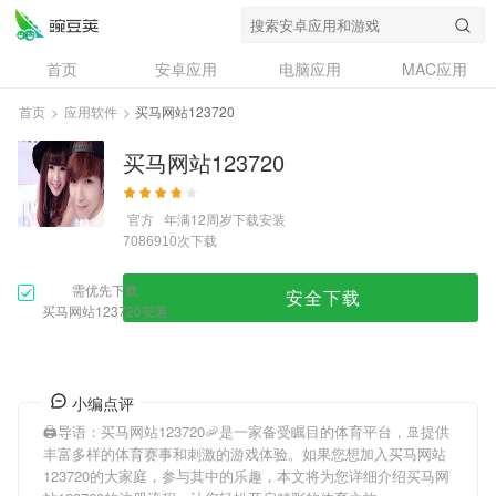
首页
安卓应用
电脑应用
MAC应用
资讯
专题
设计奖
创意应用
首页
>
应用软件
>
买马网站123720
问答
买马网站123720
官方
年满12周岁
下载安装
次下载
7086910
需优先下载
安全下载
买马网站123720安装
小编点评
🖨导语：
买马网站123720
🦐是一家备受瞩目的体育平台，🚢提供
丰富多样的体育赛事和刺激的游戏体验。如果您想加入
买马网站
123720
的大家庭，参与其中的乐趣，本文将为您详细介绍
买马网