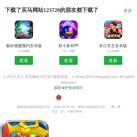
下载了买马网站123720的朋友都下载了
更多
集好视频预约安卓版
群小多APP
长江车主安卓版
9.94MB
75.77MB
16.49MB
查看
查看
查看
© 2010 至今 买马网站123720 版权所有。© Since 2010 shugege.com. All rights
reserved.
版权保护投诉指引
・
增值电信业务经营许可证：京B2-201797163
网络出版服务许可证：（署）网
出证（京）字第2799号