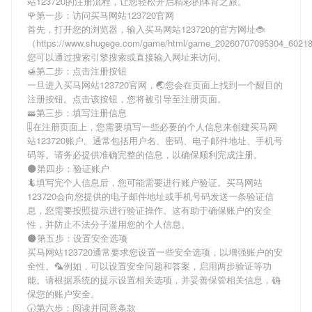
站123720
的注册流程，让您轻松开启精彩的体育之旅。
🌹第一步：访问买马网站123720官网
首先，打开您的浏览器，输入
买马网站123720
的官方网址🐞
（https://www.shugege.com/game/html/game_20260707095304_602
您可以通过搜索引擎搜索或直接输入网址来访问。
🍯第二步：点击注册按钮
一旦进入
买马网站123720
官网，🌏您会在页面上找到一个醒目的
注册按钮。点击该按钮，您将被引导至注册页面。
🚟第三步：填写注册信息
🎚在注册页面上，您需要填写一些必要的个人信息来创建
买马网
站123720
账户。通常包括用户名、密码、电子邮件地址、手机号
码等。请务必提供准确完整的信息，以确保顺利完成注册。
🌑第四步：验证账户
🦎填写完个人信息后，您可能需要进行账户验证。
买马网站
123720
会向您提供的电子邮件地址或手机号码发送一条验证信
息，您需要按照提示进行验证操作。这有助于确保账户的安全
性，并防止不法分子滥用您的个人信息。
🌑第五步：设置安全选项
买马网站123720
通常要求您设置一些安全选项，以增强账户的安
全性。🦜例如，可以设置安全问题和答案，启用两步验证等功
能。请根据系统的提示设置相关选项，并妥善保管相关信息，确
保您的账户安全。
🕢第六步：阅读并同意条款