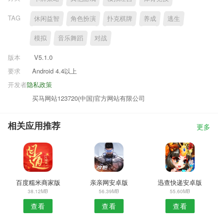
TAG
休闲益智
角色扮演
扑克棋牌
养成
逃生
模拟
音乐舞蹈
对战
版本
V5.1.0
要求
Android 4.4以上
开发者
隐私政策
买马网站123720(中国)官方网站有限公司
相关应用推荐
更多
百度糯米商家版
亲亲网安卓版
迅查快递安卓版
38.12MB
56.39MB
55.60MB
查看
查看
查看