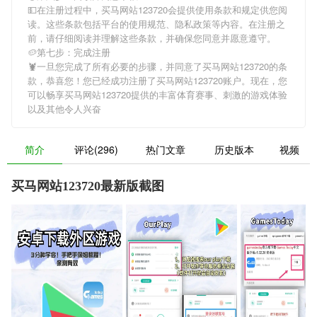
💵在注册过程中，
买马网站123720
会提供使用条款和规定供您阅
读。这些条款包括平台的使用规范、隐私政策等内容。在注册之
前，请仔细阅读并理解这些条款，并确保您同意并愿意遵守。
🥔第七步：完成注册
🦞一旦您完成了所有必要的步骤，并同意了
买马网站123720
的条
款，恭喜您！您已经成功注册了买马网站123720账户。现在，您
可以畅享
买马网站123720
提供的丰富体育赛事、刺激的游戏体验
以及其他令人兴奋
简介
评论(296)
热门文章
历史版本
视频
买马网站123720最新版截图