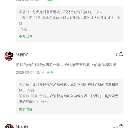
4,根据教材的学习顺序练习习题，同步学习进度，练习习题；
章莎力
：每天定时登录游戏，不要错过每日奖励。
来自
5,【写游记】每次外出游玩，及时把自己的行程记录成精致的小相册，那
1.满功亮 回复 满永朋
这款游戏太过刺激，真的让人心跳加速！
来
是人生的足迹。
自
6,只需在手机上点击恢复出场设置，就能立即将应用恢复到最初的设置，
来自
和新机没有任何的差别。
更多回复
买马网站123720软件优势
1.在线班课，线下课堂——线上课堂无障碍切换，给你更生动的课堂;
终国宜
47
2.增设了一些校方展现办学效果，风貌风貌的窗口。
游戏的画面和特效堪称一流，给玩家带来视觉上的享受和震撼！
3.可以欣赏平台推送的许多干货，您可以学习到更多的绘画技巧；
2026-08-07 18:14
推荐
4.我的中包括个人信息部分展示、我的课程、我的订单、我的资料、关于
方娅振
：设计多样化的游戏模式，满足不同用户对游戏的需求和喜
我们、设置等功能
好。
来自
5.有趣好玩，顺应儿童的天性，应用游戏设计课程
闵欣彪 回复 于茜志
欢迎新徒弟加入游戏世界，让我们一起探索无
限的可能性！
来自
6.包含了各种各样的类型，让用户在这里可以自由的进行选择，非常的高
效
更多回复
买马网站123720更新了什么?
新增表格分组；
谈友阅
679