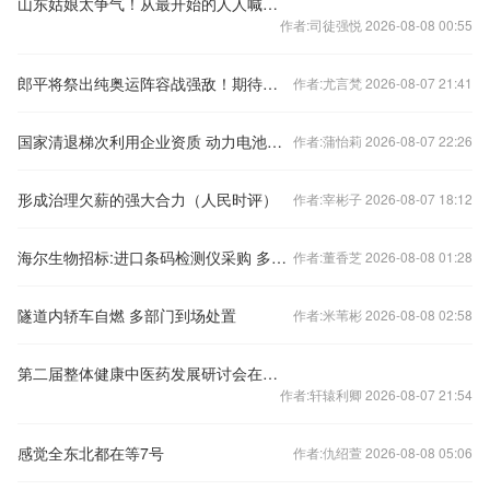
山东姑娘太争气！从最开始的人人喊打到如今全网感谢，她一句话让所有人都闭了嘴！
作者:司徒强悦 2026-08-08 00:55
郎平将祭出纯奥运阵容战强敌！期待不逊李盈莹的她已提前离队
作者:尤言梵 2026-08-07 21:41
国家清退梯次利用企业资质 动力电池回收产业迎洗牌
作者:蒲怡莉 2026-08-07 22:26
形成治理欠薪的强大合力（人民时评）
作者:宰彬子 2026-08-07 18:12
海尔生物招标:进口条码检测仪采购 多项目招标需求待解
作者:董香芝 2026-08-08 01:28
隧道内轿车自燃 多部门到场处置
作者:米苇彬 2026-08-08 02:58
第二届整体健康中医药发展研讨会在京举行 探索“中国式整体健康”新路径
作者:轩辕利卿 2026-08-07 21:54
感觉全东北都在等7号
作者:仇绍萱 2026-08-08 05:06