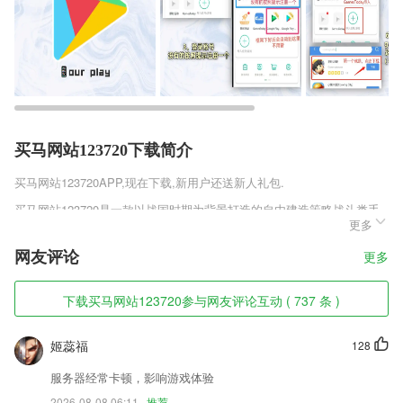
买马网站123720下载简介
买马网站123720
APP,现在下载,新用户还送新人礼包.
买马网站123720是一款以战国时期为背景打造的自由建造策略战斗类手
更多
游，你将化身为游戏中的一方城主，通过建造各个建筑来扩大自己的势
力，不断培养兵力和人才加大实力去占领更多的野外，建立更多的分城，
网友评论
更多
与此同时还需要加入到一个联盟中，组织同国家的玩家参与最为激烈的国
战，快来下载体验吧。
下载买马网站123720参与网友评论互动 ( 737 条 )
买马网站123720软件特色
1,系统集成网页端，手机app端、小程序等多平台数据互通。
姬蕊福
128
2,我的班级：班级所有人员详情。
服务器经常卡顿，影响游戏体验
3,像操作桌面图示那样快速完成书籍分组，书籍管理轻松简单。
2026-08-08 06:11
推荐