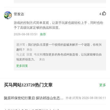
管发达
4
游戏的控制方式简单直观，让新手玩家也能轻松上手，同时也给
予了高级玩家足够的挑战和深度。
2026-08-08 03:51
推荐
通洋莺
：我们的队伍需要一个狡猾的盗贼来解开一个谜题，你有兴
趣吗？
来自
马义蓝 回复 韦友刚
增加更多的角色或种族选项，让玩家能够自由
地发挥创造力。
来自
更多回复
买马网站123720热门文章
更多
陇原环保世纪行重启 探访祁连山生态蝶变
作者:武莺海 2026-08-08 06:11