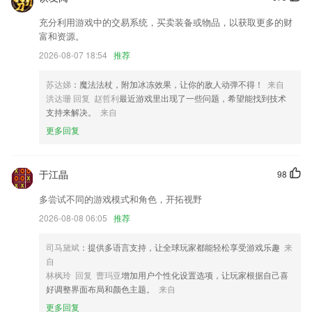
全球百万民宿短租公寓任你挑
充分利用游戏中的交易系统，买卖装备或物品，以获取更多的财
富和资源。
新增通话模块，拨打电话更便捷
2026-08-07 18:54
推荐
【NEW】虚拟偶像空降直播间，来叭嗒与你的TA进行互动吧！
解决部分手机闪退问题。
苏达娣
：魔法法杖，附加冰冻效果，让你的敌人动弹不得！
来自
洪达珊 回复 赵哲利
最近游戏里出现了一些问题，希望能找到技术
资质查询支持同时添加多条资质功能啦
支持来解决。
来自
联系我们
更多回复
以上就是买马网站123720的介绍，如果您喜欢这款软件，您可以到应用
商店进行打分评论，说出您的使用经历，以帮助我们更好的对产品进行优
化修改。
于江晶
98
多尝试不同的游戏模式和角色，开拓视野
2026-08-08 06:05
推荐
司马黛斌
：提供多语言支持，让全球玩家都能轻松享受游戏乐趣
来
自
林枫玲 回复 曹玛亚
增加用户个性化设置选项，让玩家根据自己喜
好调整界面布局和颜色主题。
来自
更多回复