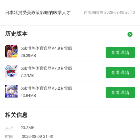
日本延揽受美政策影响的医学人才
作者:闻震炎 2026-08-09 20:43
历史版本
bob博鱼体育官网V4.9专业版
查看详情
26.29MB
bob博鱼体育官网V7.0专业版
查看详情
7.27MB
bob博鱼体育官网V5.2专业版
查看详情
43.64MB
相关信息
大小
23.3MB
时间
2026-08-09 21:40