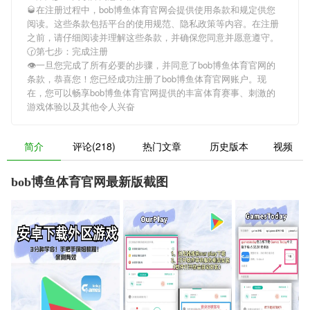
🥃在注册过程中，
bob博鱼体育官网
会提供使用条款和规定供您
阅读。这些条款包括平台的使用规范、隐私政策等内容。在注册
之前，请仔细阅读并理解这些条款，并确保您同意并愿意遵守。
🕝第七步：完成注册
👁一旦您完成了所有必要的步骤，并同意了
bob博鱼体育官网
的
条款，恭喜您！您已经成功注册了bob博鱼体育官网账户。现
在，您可以畅享
bob博鱼体育官网
提供的丰富体育赛事、刺激的
游戏体验以及其他令人兴奋
简介
评论(218)
热门文章
历史版本
视频
bob博鱼体育官网最新版截图