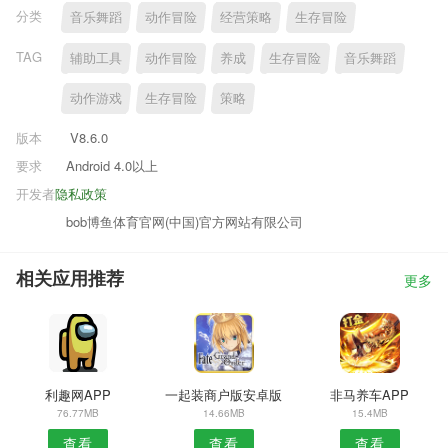
分类
音乐舞蹈
动作冒险
经营策略
生存冒险
TAG
辅助工具
动作冒险
养成
生存冒险
音乐舞蹈
动作游戏
生存冒险
策略
版本
V8.6.0
要求
Android 4.0以上
开发者
隐私政策
bob博鱼体育官网(中国)官方网站有限公司
相关应用推荐
更多
利趣网APP
一起装商户版安卓版
非马养车APP
76.77MB
14.66MB
15.4MB
查看
查看
查看