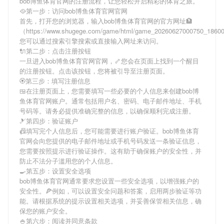
bob博鱼体育官网
的注册流程，让您轻松开启精彩的体育之旅。
🥘第一步：访问bob博鱼体育官网官网
首先，打开您的浏览器，输入
bob博鱼体育官网
的官方网址🏦
（https://www.shugege.com/game/html/game_20260627000750_186
您可以通过搜索引擎搜索或直接输入网址来访问。
🔌第二步：点击注册按钮
一旦进入
bob博鱼体育官网
官网，🦴您会在页面上找到一个醒目
的注册按钮。点击该按钮，您将被引导至注册页面。
🏵第三步：填写注册信息
🍱在注册页面上，您需要填写一些必要的个人信息来创建
bob博
鱼体育官网
账户。通常包括用户名、密码、电子邮件地址、手机
号码等。请务必提供准确完整的信息，以确保顺利完成注册。
🎿第四步：验证账户
📠填写完个人信息后，您可能需要进行账户验证。
bob博鱼体育
官网
会向您提供的电子邮件地址或手机号码发送一条验证信息，
您需要按照提示进行验证操作。这有助于确保账户的安全性，并
防止不法分子滥用您的个人信息。
🍳第五步：设置安全选项
bob博鱼体育官网
通常要求您设置一些安全选项，以增强账户的
安全性。🍕例如，可以设置安全问题和答案，启用两步验证等功
能。请根据系统的提示设置相关选项，并妥善保管相关信息，确
保您的账户安全。
🍚第六步：阅读并同意条款