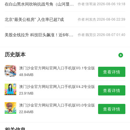
在白山黑水间吹响抗战号角（山河显影）
作者:张苇淑 2026-08-06 19:18
北京“最美公租房” 入住率已超7成
作者:柯发杰 2026-08-06 22:39
美股全线拉升 科技巨头飙涨！近6年最大买盘突现 发生了什么？
作者:魏宽仪 2026-08-07 01:40
历史版本
澳门沙金官方网站官网入口手机版V0.1专业版
查看详情
48.94MB
澳门沙金官方网站官网入口手机版V4.2专业版
查看详情
23.91MB
澳门沙金官方网站官网入口手机版V0.0专业版
查看详情
22.84MB