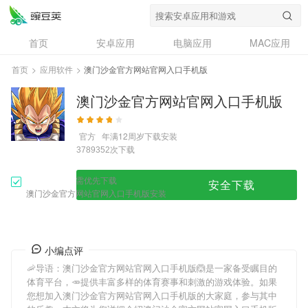
首页
安卓应用
电脑应用
MAC应用
资讯
专题
设计奖
创意应用
首页
>
应用软件
>
澳门沙金官方网站官网入口手机版
问答
澳门沙金官方网站官网入口手机版
官方
年满12周岁
下载安装
次下载
3789352
需优先下载
安全下载
澳门沙金官方网站官网入口手机版安装
小编点评
🦐导语：
澳门沙金官方网站官网入口手机版
🙆是一家备受瞩目的
体育平台，🥕提供丰富多样的体育赛事和刺激的游戏体验。如果
您想加入
澳门沙金官方网站官网入口手机版
的大家庭，参与其中