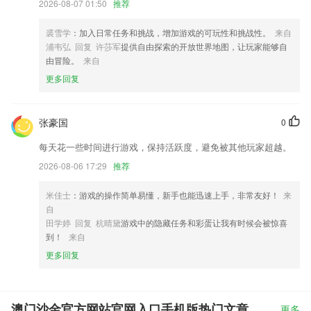
2026-08-07 01:50
推荐
裘雪学
：加入日常任务和挑战，增加游戏的可玩性和挑战性。
来自
浦韦弘 回复 许莎军
提供自由探索的开放世界地图，让玩家能够自
由冒险。
来自
更多回复
张豪国
0
每天花一些时间进行游戏，保持活跃度，避免被其他玩家超越。
2026-08-06 17:29
推荐
米佳士
：游戏的操作简单易懂，新手也能迅速上手，非常友好！
来
自
田学婷 回复 杭晴黛
游戏中的隐藏任务和彩蛋让我有时候会被惊喜
到！
来自
更多回复
澳门沙金官方网站官网入口手机版热门文章
更多