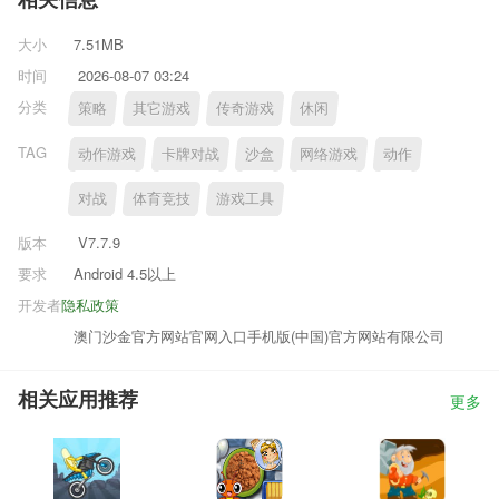
相关信息
大小
7.51MB
时间
2026-08-07 03:24
分类
策略
其它游戏
传奇游戏
休闲
TAG
动作游戏
卡牌对战
沙盒
网络游戏
动作
对战
体育竞技
游戏工具
版本
V7.7.9
要求
Android 4.5以上
开发者
隐私政策
澳门沙金官方网站官网入口手机版(中国)官方网站有限公司
相关应用推荐
更多