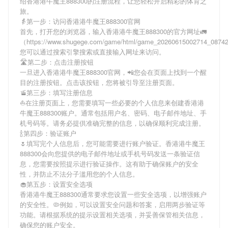
绍
香港港牛魔王888300
的注册流程，让您轻松开启精彩的体育之
旅。
👵第一步：访问香港港牛魔王888300官网
首先，打开您的浏览器，输入
香港港牛魔王888300
的官方网址🚛
（https://www.shugege.com/game/html/game_20260615002714_087
您可以通过搜索引擎搜索或直接输入网址来访问。
🛣第二步：点击注册按钮
一旦进入
香港港牛魔王888300
官网，📲您会在页面上找到一个醒
目的注册按钮。点击该按钮，您将被引导至注册页面。
🚡第三步：填写注册信息
⛵️在注册页面上，您需要填写一些必要的个人信息来创建
香港港
牛魔王888300
账户。通常包括用户名、密码、电子邮件地址、手
机号码等。请务必提供准确完整的信息，以确保顺利完成注册。
🍾第四步：验证账户
🌷填写完个人信息后，您可能需要进行账户验证。
香港港牛魔王
888300
会向您提供的电子邮件地址或手机号码发送一条验证信
息，您需要按照提示进行验证操作。这有助于确保账户的安全
性，并防止不法分子滥用您的个人信息。
🧁第五步：设置安全选项
香港港牛魔王888300
通常要求您设置一些安全选项，以增强账户
的安全性。🦠例如，可以设置安全问题和答案，启用两步验证等
功能。请根据系统的提示设置相关选项，并妥善保管相关信息，
确保您的账户安全。