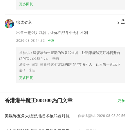
更多回复
徐离锦茗
2
出售一把强力武器，让你在战斗中无往不利
2026-08-08 14:32
推荐
常桂纨
：建议增加一些新的装备和道具，让玩家能够更好地提升自
己的实力和战斗力。
来自
潘凝蓓 回复 荣希祥
这个游戏的剧情非常吸引人，让人想一直玩下
去！
来自
更多回复
香港港牛魔王888300热门文章
更多
美媒称五角大楼想用战术核武器对抗中俄，专家：赤裸裸的“核讹诈”
作者:别韵儿 2026-08-08 20:56