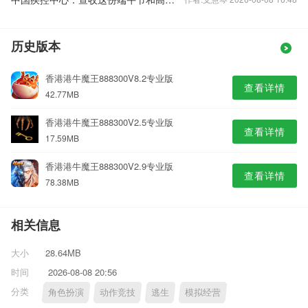
历史版本
香港港牛魔王888300V8.2专业版
查看详情
42.77MB
香港港牛魔王888300V2.5专业版
查看详情
17.59MB
香港港牛魔王888300V2.9专业版
查看详情
78.38MB
相关信息
大小
28.64MB
时间
2026-08-08 20:56
分类
角色扮演
动作竞技
逃生
模拟经营