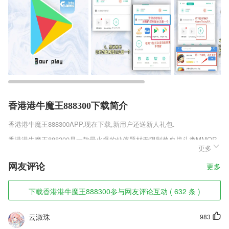
香港港牛魔王888300下载简介
香港港牛魔王888300
APP,现在下载,新用户还送新人礼包.
香港港牛魔王888300是一款最火爆的仙侠题材无限制热血战斗类MMOR
更多
PG手游，为了让玩家体验游戏不在那么枯燥，玩法和剧情等多个方面进
行了创新，增加了多个基础功能和游戏玩点，注重以公平免费的游戏环
网友评论
更多
境，开放游戏内经济，可自由交易，让你白手起家，轻松赚钱变土豪!清
新唯美的人物设计，浓郁古典风的精美场景，配合生动的任务剧情和动听
的背景音乐，带你进入全新修仙之旅!
下载香港港牛魔王888300参与网友评论互动 ( 632 条 )
香港港牛魔王888300软件特色
云淑珠
983
1,给孩子最纯正的英文环境，海量原版英语绘本和经典儿歌动画