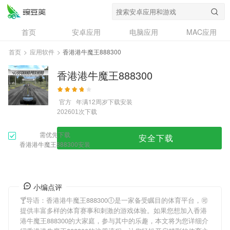
首页
安卓应用
电脑应用
MAC应用
资讯
专题
设计奖
创意应用
首页
>
应用软件
>
香港港牛魔王888300
问答
香港港牛魔王888300
官方
年满12周岁
下载安装
次下载
202601
需优先下载
安全下载
香港港牛魔王888300安装
小编点评
🍸导语：
香港港牛魔王888300
🕕是一家备受瞩目的体育平台，🉑
提供丰富多样的体育赛事和刺激的游戏体验。如果您想加入
香港
港牛魔王888300
的大家庭，参与其中的乐趣，本文将为您详细介