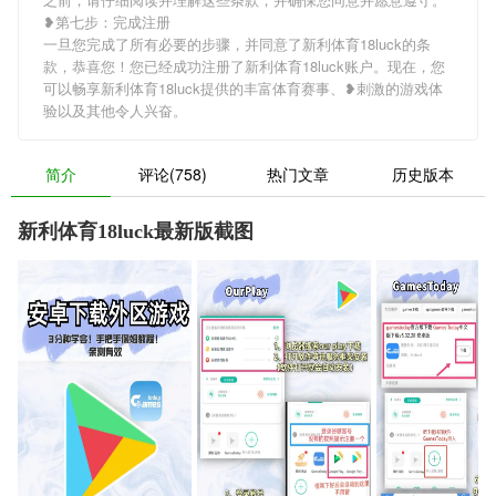
❥第七步：完成注册
一旦您完成了所有必要的步骤，并同意了新利体育18luck的条
款，恭喜您！您已经成功注册了新利体育18luck账户。现在，您
可以畅享新利体育18luck提供的丰富体育赛事、❥刺激的游戏体
验以及其他令人兴奋。
简介
评论(758)
热门文章
历史版本
新利体育18luck最新版截图