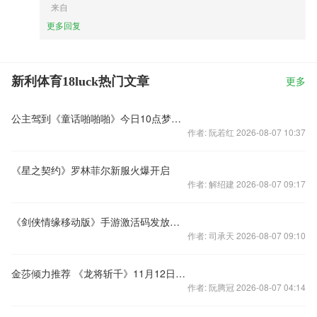
来自
更多回复
新利体育18luck热门文章
更多
公主驾到《童话啪啪啪》今日10点梦幻公测
作者: 阮若红 2026-08-07 10:37
《星之契约》罗林菲尔新服火爆开启
作者: 解绍建 2026-08-07 09:17
《剑侠情缘移动版》手游激活码发放了？哎哟！我居然中了！
作者: 司承天 2026-08-07 09:10
金莎倾力推荐 《龙将斩千》11月12日震撼公测
作者: 阮腾冠 2026-08-07 04:14