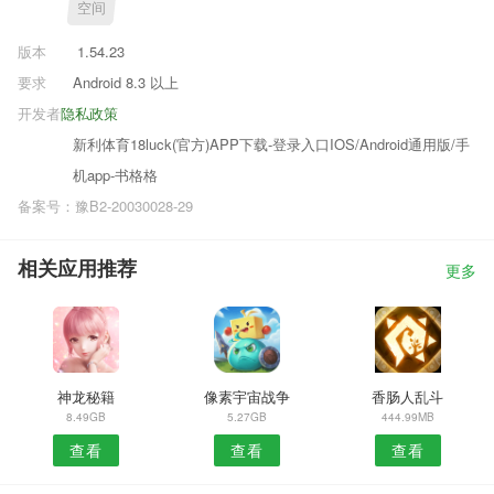
空间
版本
1.54.23
要求
Android 8.3 以上
开发者
隐私政策
新利体育18luck(官方)APP下载-登录入口IOS/Android通用版/手
机app-书格格
备案号：豫B2-20030028-29
相关应用推荐
更多
神龙秘籍
像素宇宙战争
香肠人乱斗
8.49GB
5.27GB
444.99MB
查看
查看
查看