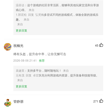
4,【作品再小 也有版权】
温容达
：这个游戏的社区非常活跃，能够和其他玩家交流和分享游
5,住院预缴、诊间支付，院内支付手机扫码搞定。
戏心得。
来自
6,看电视、读报纸、听广播、拍视频、开直播……，
1.郭宏松 回复 弘梵梅
多尝试不同的游戏模式，体验全新的游戏乐
趣。
来自
开元935软件优势
来自
1.随时在手机上面就能快速获取更多考试资讯，及时进行最新的考试备考
更多回复
工作
2.课程独立付费&系列课打包购买，月度专栏、年度专栏、终身会员，还
祝楠光
45
能直播选购讲师的产品和定制化服务……好知识，比想象的更有价值！
稀有头盔，提升命中率，让你无懈可击
3.医案国家名老中医经典医案汇总，传承绝技一看就懂
2026-08-06 21:41
推荐
4.无需预存学费，真正0风险；
5.在线服务花费低：足不出户，随约随练，节约时间、金钱成本。
袁婕英
：支持多平台，随时随地玩！
来自
元有茂 回复 卓宏飘
充分利用游戏内资源，提升装备和技能等级。
6.通过智能跟读单音节、多音节、短文朗读，发音练习四种题型反复理
来自
解、记忆内容，提升学习者普通话的听力、理解力与应用能力
更多回复
开元935更新了什么?
本次更新内容：
管静朋
271
ADB模式 修复Damon进程退出后再次打开SCENE未跳到启动页