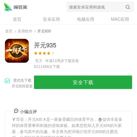
首页
安卓应用
电脑应用
MAC应用
资讯
专题
设计奖
创意应用
首页
>
应用软件
>
开元935
问答
开元935
官方
年满12周岁
下载安装
次下载
8211498
需优先下载
安全下载
开元935安装
小编点评
🍹导语：
开元935
👴是一家备受瞩目的体育平台，🏠提供丰富多
样的体育赛事和刺激的游戏体验。如果您想加入
开元935
的大家
庭，参与其中的乐趣，本文将为您详细介绍
开元935
的注册流