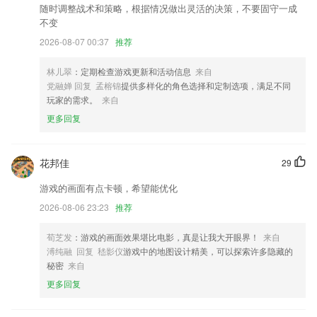
随时调整战术和策略，根据情况做出灵活的决策，不要固守一成
变动：导入data，obb在获取重复文件状态时可强行跳过；
不变
版本更新BUG修复
2026-08-07 00:37
推荐
修复部分摄像头修改详细信息闪退的问题
林儿翠
：定期检查游戏更新和活动信息
来自
新增推送提醒功能
党融婵 回复 孟榕锦
提供多样化的角色选择和定制选项，满足不同
联系我们
玩家的需求。
来自
以上就是开元935的介绍，如果您喜欢这款软件，您可以到应用商店进行
更多回复
打分评论，说出您的使用经历，以帮助我们更好的对产品进行优化修改。
花邦佳
29
游戏的画面有点卡顿，希望能优化
2026-08-06 23:23
推荐
荀芝发
：游戏的画面效果堪比电影，真是让我大开眼界！
来自
溥纯融 回复 嵇影仪
游戏中的地图设计精美，可以探索许多隐藏的
秘密
来自
更多回复