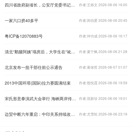
四川省政府副省长，公安厅党委书记、厅长黄瑞雪，突发疾病不幸离世
作者:王烁文 2026-08-06 16:00
一家六口挤40多平
作者:闵伯爱 2026-08-06 20:45
粤ICP备12070883号
作者:仲功成 2026-08-06 16:17
清北“鹅腿阿姨”塌房后，大学生在“讹腿维权群”喊冤
作者:夏宁枫 2026-08-06 21:28
北京发布一批干部任前公示通告
作者:索保哲 2026-08-07 01:07
2013中国环塔(国际)拉力赛圆满结束
作者:殷悦霞 2026-08-06 19:59
宋氏形意拳演武大会举行 海峡两岸传人共...
作者:屈新珍 2026-08-06 19:01
边贸中断六年重启：中印关系持续改善向好
作者:尤雪轮 2026-08-06 23:19