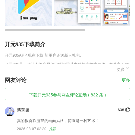
开元935下载简介
开元935
APP,现在下载,新用户还送新人礼包.
开元935是一款让人很容易便已经沉浸其中的地宫探索之作，意外之下你
更多
居然成为了一个独特的人物，你通过操作她来到这个地牢里面，每一个房
间里面都会有截然不同的东西，你需要亲自去进行探索，并且挖掘其中有
网友评论
更多
意思东西，拿到枪械。
开元935软件特色
下载开元935参与网友评论互动 ( 832 条 )
1,【舒适体验】
蔡芳媛
638
2,》精选高品质国际国内大奖绘本资源，顶尖版权合作
3,有什么优惠信息可以第一时间了解，让你的本地生活更加的便利，随时
真的很喜欢游戏的画面风格，简直是一种艺术！
可以手机在线查看。
2026-08-07 02:20
推荐