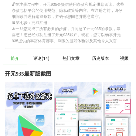
🔓在注册过程中，
开元935
会提供使用条款和规定供您阅读。这些
条款包括平台的使用规范、隐私政策等内容。在注册之前，请仔
细阅读并理解这些条款，并确保您同意并愿意遵守。
🚈第七步：完成注册
⚓️一旦您完成了所有必要的步骤，并同意了
开元935
的条款，恭
喜您！您已经成功注册了开元935账户。现在，您可以畅享
开元
935
提供的丰富体育赛事、刺激的游戏体验以及其他令人兴奋
简介
评论(14)
热门文章
历史版本
视频
开元935最新版截图