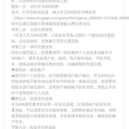
程，让您轻松开启精彩的体育之旅。
🈹第一步：访问开元935官网
首先，打开您的浏览器，输入
开元935
的官方网址🈷
（https://www.shugege.com/game/html/game_20260611012349_385
您可以通过搜索引擎搜索或直接输入网址来访问。
🥡第二步：点击注册按钮
一旦进入
开元935
官网，🎷您会在页面上找到一个醒目的注册按
钮。点击该按钮，您将被引导至注册页面。
🍥第三步：填写注册信息
🎲在注册页面上，您需要填写一些必要的个人信息来创建
开元
935
账户。通常包括用户名、密码、电子邮件地址、手机号码
等。请务必提供准确完整的信息，以确保顺利完成注册。
🐸第四步：验证账户
🐋填写完个人信息后，您可能需要进行账户验证。
开元935
会向
您提供的电子邮件地址或手机号码发送一条验证信息，您需要按
照提示进行验证操作。这有助于确保账户的安全性，并防止不法
分子滥用您的个人信息。
🏦第五步：设置安全选项
开元935
通常要求您设置一些安全选项，以增强账户的安全性。
💈例如，可以设置安全问题和答案，启用两步验证等功能。请根
据系统的提示设置相关选项，并妥善保管相关信息，确保您的账
户安全。
🍸第六步：阅读并同意条款