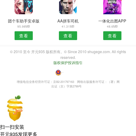
团个车助手安卓版
AA拼车司机
一体化出图APP
95.98MB
41.31MB
48.6MB
查看
查看
查看
© 2010 至今 开元935 版权所有。© Since 2010 shugege.com. All rights
reserved.
版权保护投诉指引
・
增值电信业务经营许可证：京B2-201797163
网络出版服务许可证：（署）网
出证（京）字第2799号
扫一扫安装
开元935发现更多