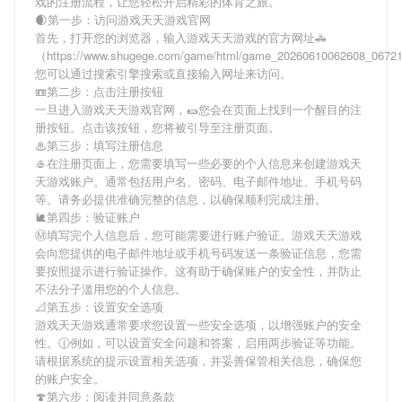
戏
的注册流程，让您轻松开启精彩的体育之旅。
🌒第一步：访问游戏天天游戏官网
首先，打开您的浏览器，输入
游戏天天游戏
的官方网址🚓
（https://www.shugege.com/game/html/game_20260610062608_067
您可以通过搜索引擎搜索或直接输入网址来访问。
📼第二步：点击注册按钮
一旦进入
游戏天天游戏
官网，🌯您会在页面上找到一个醒目的注
册按钮。点击该按钮，您将被引导至注册页面。
♨第三步：填写注册信息
🥌在注册页面上，您需要填写一些必要的个人信息来创建
游戏天
天游戏
账户。通常包括用户名、密码、电子邮件地址、手机号码
等。请务必提供准确完整的信息，以确保顺利完成注册。
🐌第四步：验证账户
Ⓜ填写完个人信息后，您可能需要进行账户验证。
游戏天天游戏
会向您提供的电子邮件地址或手机号码发送一条验证信息，您需
要按照提示进行验证操作。这有助于确保账户的安全性，并防止
不法分子滥用您的个人信息。
📐第五步：设置安全选项
游戏天天游戏
通常要求您设置一些安全选项，以增强账户的安全
性。🕧例如，可以设置安全问题和答案，启用两步验证等功能。
请根据系统的提示设置相关选项，并妥善保管相关信息，确保您
的账户安全。
🍄第六步：阅读并同意条款