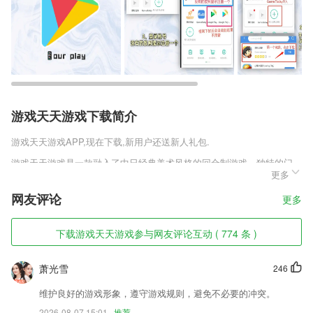
游戏天天游戏下载简介
游戏天天游戏
APP,现在下载,新用户还送新人礼包.
游戏天天游戏是一款融入了中日经典美术风格的回合制游戏，独特的门
更多
派，经典的卡牌，为你展现出一个最独特的游戏世界。全新升级版更是为
大家带来的大量的福利，更多精美cg图让你体会到最独特的游戏魅力。
网友评论
更多
感兴趣的朋友，欢迎点击下载体验一番啦!
游戏天天游戏软件特色
下载游戏天天游戏参与网友评论互动 ( 774 条 )
1,模拟演练
萧光雪
246
2,整合全球差旅资源，为差旅客户提供专业的差旅服务。
3,使用图形化编程环境，在APP上也能给机器人编程。
维护良好的游戏形象，遵守游戏规则，避免不必要的冲突。
2026-08-07 15:01
推荐