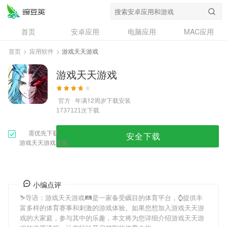
首页
安卓应用
电脑应用
MAC应用
资讯
专题
设计奖
创意应用
首页
>
应用软件
>
游戏天天游戏
问答
游戏天天游戏
官方
年满12周岁
下载安装
次下载
1737121
需优先下载
安全下载
游戏天天游戏安装
小编点评
⛷导语：
游戏天天游戏
🛤是一家备受瞩目的体育平台，⌚️提供丰
富多样的体育赛事和刺激的游戏体验。如果您想加入
游戏天天游
戏
的大家庭，参与其中的乐趣，本文将为您详细介绍
游戏天天游