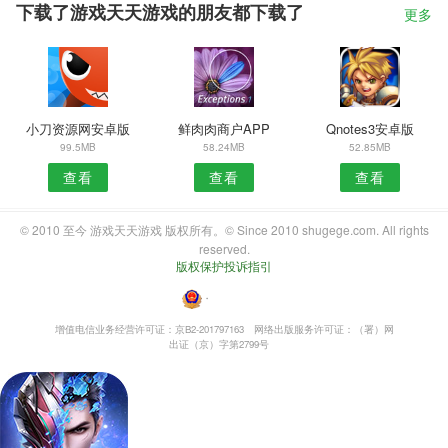
下载了游戏天天游戏的朋友都下载了
更多
小刀资源网安卓版
鲜肉肉商户APP
Qnotes3安卓版
99.5MB
58.24MB
52.85MB
查看
查看
查看
© 2010 至今 游戏天天游戏 版权所有。© Since 2010 shugege.com. All rights
reserved.
版权保护投诉指引
・
增值电信业务经营许可证：京B2-201797163
网络出版服务许可证：（署）网
出证（京）字第2799号