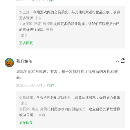
4,学员可以通过文字、图片、视频等多种形式秀出自我，还可在线与全国
同龄朋友聊天交友。
水玉辉
：利用游戏内的交易系统，与其他玩家进行物品交换，获得
5,原图基础上进行分图，不失真。自动分割，一键生成完美无损1x1x2x2
更多资源
来自
x3x3的网格图。
1.屠美琼 回复 柳滢瑶
提供更多的职业选择，让我们可以根据自己
6,过程监督：青阳MPAcc app有小助教检查课程作业学习打卡。
的喜好进行游戏
来自
来自
游戏天天游戏软件优势
更多回复
1.书包中有七年级到九年级的科学书籍，手机课堂即刻开启！
2.里面所有课程均邀请专业教师授课，培养孩子的想象力和创造力。
慕容娅苇
79
3.点读笔采用国际上最先进的光学识别技术，音源由人民教育电子音像出
游戏的副本系统设计有趣，每一次挑战都让我有新的发现和收
版社录制，语音清晰纯正，从口语、听力等方面给孩子营造一个真实的语
获。
言环境，全方位提高孩子语言学习能力。
2026-08-07 08:10
推荐
4.双师课堂的辅导老师是学校优秀的面授班老师，专业能力过硬，责任心
强。课前，辅导老师与主讲老师研讨课程，集体备课；课中，辅导老师陪
令狐峰东
：学会合理分配游戏时间，避免沉迷游戏，保持身心健康
伴2265学生，管理课堂，及时答疑解惑，保证当堂学习质量；课后，辅
来自
导老师与学生进行1对1沟通，跟家长保持高频交流。
宗磊剑 回复 龚梁巧
利用游戏内的创造模式，建立自己的梦想世界
5.·五星级评价的职考宝典和备考顾问
或游乐园。
来自
6.这时候就需要使用css动画以及平台提供的wxs、bindingx等技术。不过
更多回复
这些技术都比较复杂，所以uni ui里有插件，在需要跟手式操作的ui组