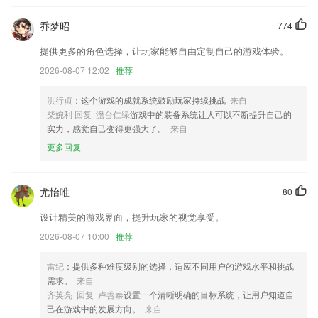
件，比如滑动菜单项左滑菜单，就在用了这些技术，实现了极致的交互体
验
乔梦昭
774
游戏天天游戏更新了什么?
提供更多的角色选择，让玩家能够自由定制自己的游戏体验。
云手指终于上线啦~~
2026-08-07 12:02
推荐
开发商：厦门美图网科技有限公司
洪行贞
：这个游戏的成就系统鼓励玩家持续挑战
来自
专栏列表专栏详情新增水印功能；
柴婉利 回复 澹台仁绿
游戏中的装备系统让人可以不断提升自己的
实力，感觉自己变得更强大了。
来自
一大波福利正在向你靠近！
更多回复
重构了整个流程，对微信重新进行了兼容
新增手势滑动切换文章功能；
尤怡唯
80
联系我们
以上就是游戏天天游戏的介绍，如果您喜欢这款软件，您可以到应用商店
设计精美的游戏界面，提升玩家的视觉享受。
进行打分评论，说出您的使用经历，以帮助我们更好的对产品进行优化修
2026-08-07 10:00
推荐
改。
雷纪
：提供多种难度级别的选择，适应不同用户的游戏水平和挑战
需求。
来自
齐英亮 回复 卢善泰
设置一个清晰明确的目标系统，让用户知道自
己在游戏中的发展方向。
来自