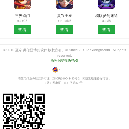
三界道门
复兴王座
模版灵剑迷途
0.24GB
411.88MB
3.8MB
查看
查看
查看
© 2010 至今 类似亚博的软件 版权所有。© Since 2010 daxiongtv.com . All rights
reserved.
版权保护投诉指引
・
增值电信业务经营许可证：京ICP备19043480号-2
网络出版服务许可证：
（署）网出证（京）字第827号