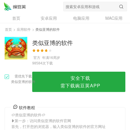
类似亚博的软件
首页
安卓应用
电脑应用
MAC应用
资讯
专题
设计奖
创意应用
首页
>
应用软件
>
类似亚博的软件
问答
类似亚博的软件
官方
年满16周岁
次下载
98584
需优先下载
安全下载
类似亚博的软件
需下载豌豆荚APP
软件教程
🥔类似亚博的软件🥔
❥第一步：访问类似亚博的软件官网
首先，打开您的浏览器，输入类似亚博的软件的官方网址