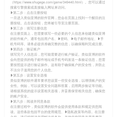
（https://www.shugege.com/game/349440.html）。您可以通过
搜索引擎搜索或直接输入网址来访问。
❥第二步：点击注册按钮
一旦进入类似亚博的软件官网，您会在页面上找到一个醒目的注
册按钮。点击该按钮，您将被引导至注册页面。
❥第三步：填写注册信息
在注册页面上，您需要填写一些必要的个人信息来创建类似亚博
的软件账户。通常包括用户名、❥密码、❥电子邮件地址、❥手
机号码等。请务必提供准确完整的信息，以确保顺利完成注册。
❥第四步：验证账户
填写完个人信息后，您可能需要进行账户验证。类似亚博的软件
会向您提供的电子邮件地址或手机号码发送一条验证信息，您需
要按照提示进行验证操作。这有助于确保账户的安全性，并防止
不法分子滥用您的个人信息。
❥第五步：设置安全选项
类似亚博的软件通常要求您设置一些安全选项，以增强账户的安
全性。例如，可以设置安全问题和答案，启用两步验证等功能。
请根据系统的提示设置相关选项，并妥善保管相关信息，确保您
的账户安全。
❥第六步：阅读并同意条款
在注册过程中，类似亚博的软件会提供使用条款和规定供您阅
读。这些条款包括平台的使用规范、❥隐私政策等内容。在注册
之前，请仔细阅读并理解这些条款，并确保您同意并愿意遵守。