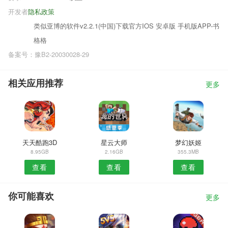
开发者
隐私政策
类似亚博的软件v2.2.1(中国)下载官方IOS 安卓版 手机版APP-书
格格
备案号：豫B2-20030028-29
相关应用推荐
更多
天天酷跑3D
星云大师
梦幻妖姬
8.95GB
2.16GB
355.3MB
查看
查看
查看
你可能喜欢
更多