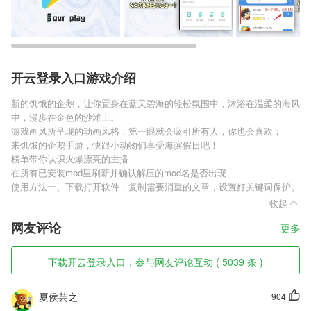
开云登录入口游戏介绍
新的饥饿的企鹅，让你置身在蓝天碧海的轻松氛围中，沐浴在温柔的海风
中，漫步在金色的沙滩上。
游戏画风所呈现的动画风格，第一眼就会吸引所有人，你也会喜欢；
来饥饿的企鹅手游，快跟小动物们享受海滨假日吧！
榜单带你认识火爆漂亮的主播
在所有已安装mod里刷新并确认解压的mod名是否出现
使用方法一、下载打开软件，复制需要消重的文章，设置好关键词保护。
收起
网友评论
更多
下载开云登录入口，参与网友评论互动 ( 5039 条 )
夏侯芸之
904