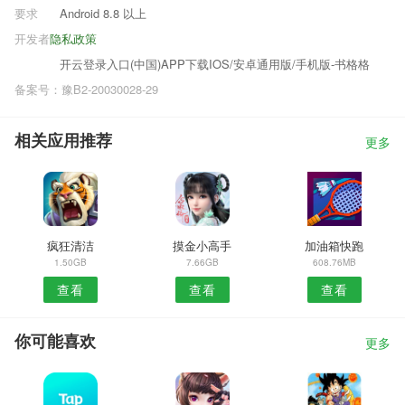
要求
Android 8.8 以上
开发者
隐私政策
开云登录入口(中国)APP下载IOS/安卓通用版/手机版-书格格
备案号：豫B2-20030028-29
相关应用推荐
更多
疯狂清洁
摸金小高手
加油箱快跑
1.50GB
7.66GB
608.76MB
查看
查看
查看
你可能喜欢
更多