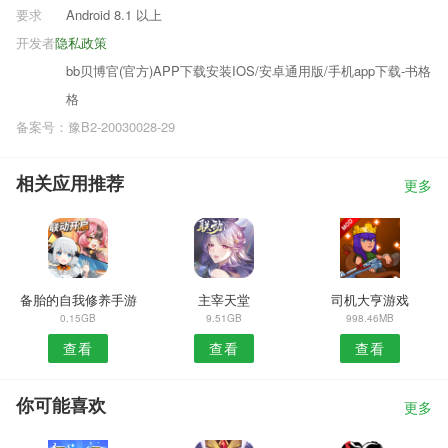
要求
Android 8.1 以上
开发者
隐私政策
bb贝博官(官方)APP下载安装IOS/安卓通用版/手机app下载-书格
格
备案号：豫B2-20030028-29
相关应用推荐
更多
备胎的自我修养手游
主宰天堂
司机大亨游戏
0.15GB
9.51GB
998.46MB
查看
查看
查看
你可能喜欢
更多