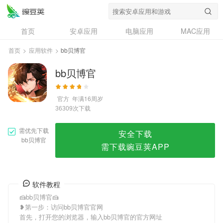
bb贝博官
首页
安卓应用
电脑应用
MAC应用
资讯
专题
设计奖
创意应用
首页
>
应用软件
>
bb贝博官
问答
bb贝博官
官方
年满16周岁
次下载
36309
需优先下载
安全下载
bb贝博官
需下载豌豆荚APP
软件教程
🍰bb贝博官🍰
❥第一步：访问bb贝博官官网
首先，打开您的浏览器，输入bb贝博官的官方网址