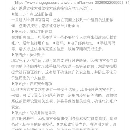
（https://www.shugege.com/fanwen/html/fanwen_20260622065651_3
您可以通过搜索引擎搜索或直接输入网址来访问。
❥第二步：点击注册按钮
一旦进入bb贝博官官网，您会在页面上找到一个醒目的注册按
钮。点击该按钮，您将被引导至注册页面。
❥第三步：填写注册信息
在注册页面上，您需要填写一些必要的个人信息来创建bb贝博官
账户。通常包括用户名、❥密码、❥电子邮件地址、❥手机号码
等。请务必提供准确完整的信息，以确保顺利完成注册。
❥第四步：验证账户
填写完个人信息后，您可能需要进行账户验证。bb贝博官会向您
提供的电子邮件地址或手机号码发送一条验证信息，您需要按照
提示进行验证操作。这有助于确保账户的安全性，并防止不法分
子滥用您的个人信息。
❥第五步：设置安全选项
bb贝博官通常要求您设置一些安全选项，以增强账户的安全性。
例如，可以设置安全问题和答案，启用两步验证等功能。请根据
系统的提示设置相关选项，并妥善保管相关信息，确保您的账户
安全。
❥第六步：阅读并同意条款
在注册过程中，bb贝博官会提供使用条款和规定供您阅读。这些
条款包括平台的使用规范、❥隐私政策等内容。在注册之前，请
仔细阅读并理解这些条款，并确保您同意并愿意遵守。