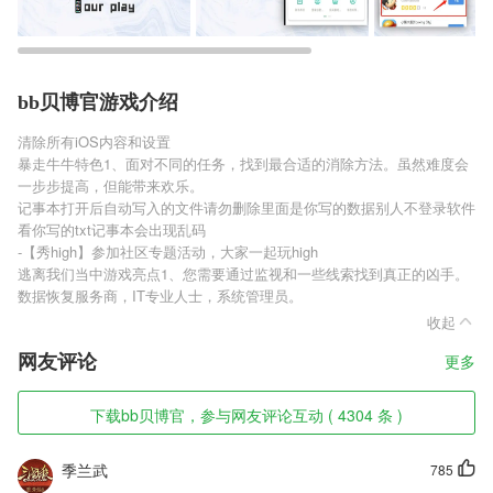
bb贝博官游戏介绍
清除所有iOS内容和设置
暴走牛牛特色1、面对不同的任务，找到最合适的消除方法。虽然难度会
一步步提高，但能带来欢乐。
记事本打开后自动写入的文件请勿删除里面是你写的数据别人不登录软件
看你写的txt记事本会出现乱码
-【秀high】参加社区专题活动，大家一起玩high
逃离我们当中游戏亮点1、您需要通过监视和一些线索找到真正的凶手。
数据恢复服务商，IT专业人士，系统管理员。
收起
网友评论
更多
下载bb贝博官，参与网友评论互动 ( 4304 条 )
季兰武
785