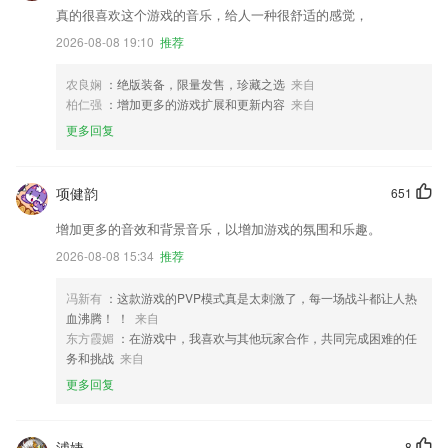
真的很喜欢这个游戏的音乐，给人一种很舒适的感觉，
2026-08-08 19:10
推荐
农良娴
：绝版装备，限量发售，珍藏之选
来自
柏仁强
：增加更多的游戏扩展和更新内容
来自
更多回复
项健韵
651
增加更多的音效和背景音乐，以增加游戏的氛围和乐趣。
2026-08-08 15:34
推荐
冯新有
：这款游戏的PVP模式真是太刺激了，每一场战斗都让人热
血沸腾！ ！
来自
东方霞媚
：在游戏中，我喜欢与其他玩家合作，共同完成困难的任
务和挑战
来自
更多回复
浦婕
8