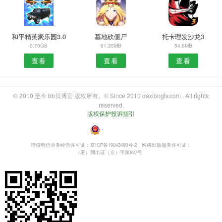
和平精英聚乐园3.0
墓地砍僵尸
托卡理发沙龙3
0.70GB
61.35MB
54.6MB
查看
查看
查看
© 2010 至今 bb贝博官 版权所有。© Since 2010 daxiongtv.com . All rights
reserved.
版权保护投诉指引
・
增值电信业务经营许可证：京ICP备19043480号-2
网络出版服务许可证：
（署）网出证（京）字第827号