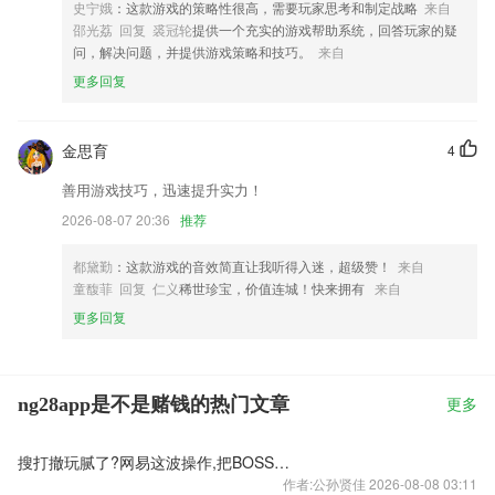
史宁娥
：这款游戏的策略性很高，需要玩家思考和制定战略
来自
邵光荔 回复 裘冠轮
提供一个充实的游戏帮助系统，回答玩家的疑
问，解决问题，并提供游戏策略和技巧。
来自
更多回复
金思育
4
善用游戏技巧，迅速提升实力！
2026-08-07 20:36
推荐
都黛勤
：这款游戏的音效简直让我听得入迷，超级赞！
来自
童馥菲 回复 仁义
稀世珍宝，价值连城！快来拥有
来自
更多回复
ng28app是不是赌钱的热门文章
更多
搜打撤玩腻了?网易这波操作,把BOSS做成了麻辣火锅
作者:公孙贤佳 2026-08-08 03:11