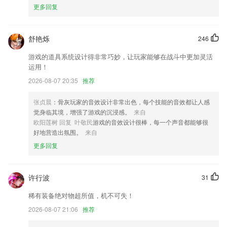
更多回复
改进预览。
新增返利商城，下单购物即可获得一定金额的返现
舒艳烁
246
新增以及调整推送消息
游戏的道具系统设计得非常巧妙，让玩家能够在战斗中更加灵活
对APP部分功能进行了优化
运用！
APP 跳转微信小程序
2026-08-07 20:35
推荐
支持蓝牙直连映美打印机进行套打；
张贞晨
：骨灰玩家的音效设计非常出色，每个技能的音效都让人感
联系我们
觉身临其境，增强了游戏的沉浸感。
来自
以上就是ng28app是不是赌钱的的介绍，如果您喜欢这款软件，您可以到
欧阳莲树 回复 叶敬民
游戏的音效设计很棒，每一个声音都能够很
应用商店进行打分评论，说出您的使用经历，以帮助我们更好的对产品进
好地营造出氛围。
来自
行优化修改。
更多回复
许行波
31
稀有装备绝对物超所值，机不可失！
2026-08-07 21:06
推荐