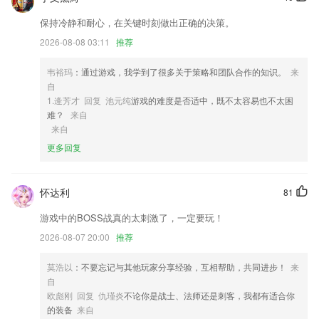
2,转载自pp助手！
保持冷静和耐心，在关键时刻做出正确的决策。
3,增强2265企业的管理能力与技术水平，提升企业信息化技术
2026-08-08 03:11
推荐
4,采用智能Qos流控技术，智能分配设备网络带宽。
韦裕玛
：通过游戏，我学到了很多关于策略和团队合作的知识。
来
5,专业、负责、耐心的客服引导，解决您的一切困惑。
自
6,使用团购、优惠券等促销手段，短时间吸引客户来进行消费
1.逄芳才 回复 池元纯
游戏的难度是否适中，既不太容易也不太困
难？
来自
ng28app是不是赌钱的软件优势
来自
1.家长通过美育宝APP可方便快捷地接收学校通知，导学任务，课堂作
更多回复
品，课堂点评，课后作业等消息，
2.支持在线一对一，课程自动生成录像，可随时查看。
怀达利
81
3.带来的都是以儿童喜好为主的儿童绘本书籍，让更多人能够简单学习绘
游戏中的BOSS战真的太刺激了，一定要玩！
本书籍；
2026-08-07 20:00
推荐
4.精美的应用目录图标，工整的阅读体验
5.各种关于医学的知识点，难点重点都会进行详细的解析，用户可以实时
莫浩以
：不要忘记与其他玩家分享经验，互相帮助，共同进步！
来
的了解
自
欧彪刚 回复 仇瑾炎
不论你是战士、法师还是刺客，我都有适合你
6.·针对某些题型，做针对性的练习
的装备
来自
ng28app是不是赌钱的更新了什么?