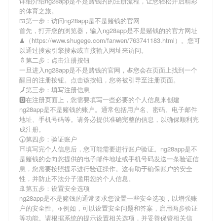
详细介绍
ng28app是不是赌钱的
的注册流程，让您轻松开启精彩
的体育之旅。
🍱第一步：访问ng28app是不是赌钱的官网
首先，打开您的浏览器，输入
ng28app是不是赌钱的
的官方网址
♟（https://www.shugege.com/fanwen/763741183.html）。您可
以通过搜索引擎搜索或直接输入网址来访问。
🍦第二步：点击注册按钮
一旦进入
ng28app是不是赌钱的
官网，🍝您会在页面上找到一个
醒目的注册按钮。点击该按钮，您将被引导至注册页面。
🗾第三步：填写注册信息
🅾在注册页面上，您需要填写一些必要的个人信息来创建
ng28app是不是赌钱的
账户。通常包括用户名、密码、电子邮件
地址、手机号码等。请务必提供准确完整的信息，以确保顺利完
成注册。
🕠第四步：验证账户
⛩填写完个人信息后，您可能需要进行账户验证。
ng28app是不
是赌钱的
会向您提供的电子邮件地址或手机号码发送一条验证信
息，您需要按照提示进行验证操作。这有助于确保账户的安全
性，并防止不法分子滥用您的个人信息。
🚢第五步：设置安全选项
ng28app是不是赌钱的
通常要求您设置一些安全选项，以增强账
户的安全性。✈️例如，可以设置安全问题和答案，启用两步验证
等功能。请根据系统的提示设置相关选项，并妥善保管相关信