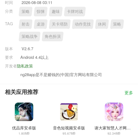
时间
2026-08-08 03:11
分类
策略
惊悚
趣味
卡牌对战
TAG
射击
桌游
关卡塔防
动作竞技
休闲
策略
策略战争
角色扮演
版本
V2.6.7
要求
Android 4.4以上
开发者
隐私政策
ng28app是不是赌钱的(中国)官方网站有限公司
相关应用推荐
更多
优品库安卓版
音色短视频安卓版
谢大家智慧人才网APP
1.80MB
95.67MB
92.34MB