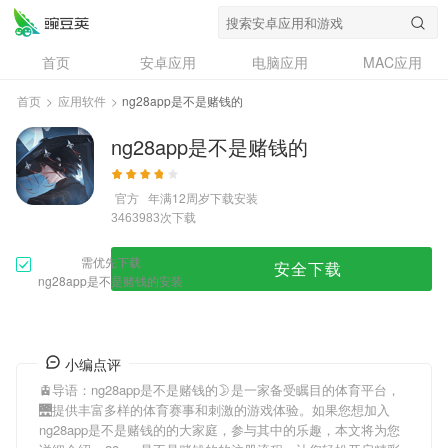
首页
安卓应用
电脑应用
MAC应用
资讯
专题
设计奖
创意应用
首页
>
应用软件
>
ng28app是不是赌钱的
问答
ng28app是不是赌钱的
官方
年满12周岁
下载安装
次下载
3463983
需优先下载
安全下载
ng28app是不是赌钱的安装
小编点评
🚊导语：
ng28app是不是赌钱的
🌛是一家备受瞩目的体育平台，
🌉提供丰富多样的体育赛事和刺激的游戏体验。如果您想加入
ng28app是不是赌钱的
的大家庭，参与其中的乐趣，本文将为您