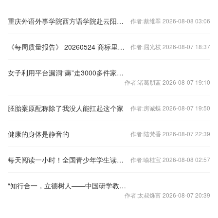
重庆外语外事学院西方语学院赴云阳开展暑期“三下乡”社会实践活动
作者:蔡维翠 2026-08-08 03:06
《每周质量报告》 20260524 商标里的“心机”
作者:屈光枝 2026-08-07 18:37
女子利用平台漏洞“薅”走3000多件家电，她为何涉嫌的是盗窃罪？
作者:诸葛朋蓝 2026-08-07 19:10
胚胎案原配称除了我没人能扛起这个家
作者:房诚蝶 2026-08-07 19:50
健康的身体是静音的
作者:陆梵香 2026-08-07 22:39
每天阅读一小时！全国青少年学生读书行动五大工程启动实施
作者:喻桂宝 2026-08-08 02:57
“知行合一，立德树人——中国研学教育发展研讨会”在京举行
作者:太叔烁富 2026-08-07 20:39