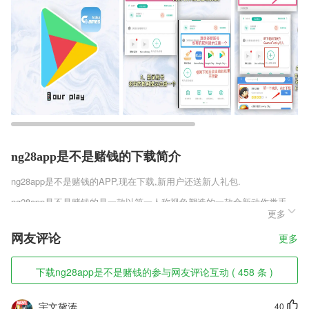
ng28app是不是赌钱的下载简介
ng28app是不是赌钱的
APP,现在下载,新用户还送新人礼包.
ng28app是不是赌钱的是一款以第一人称视角塑造的一款全新动作类手
更多
游，游戏中玩家扮演的是一名狮子，在这个弱肉强食的时代，你只有不断
的磨练自己的意志，增强自己的能力才能生存下去，这样你才能能够为这
网友评论
更多
个森林的强者!
ng28app是不是赌钱的软件特色
下载ng28app是不是赌钱的参与网友评论互动 ( 458 条 )
1,还有全套的装备资料都能够让你轻松备考，有最新的记忆方法，掌握更
多的知识。
宇文黛涛
40