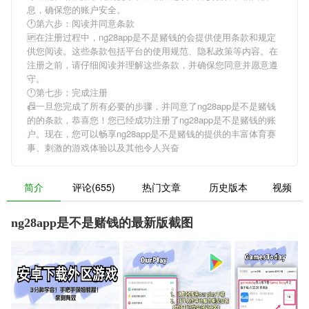
息，确保您的账户安全。
🕐第六步：阅读并同意条款
🆙在注册过程中，
ng28app是不是赌钱的
会提供使用条款和规定
供您阅读。这些条款包括平台的使用规范、隐私政策等内容。在
注册之前，请仔细阅读并理解这些条款，并确保您同意并愿意遵
守。
🕛第七步：完成注册
📠一旦您完成了所有必要的步骤，并同意了
ng28app是不是赌钱
的
的条款，恭喜您！您已经成功注册了ng28app是不是赌钱的账
户。现在，您可以畅享
ng28app是不是赌钱的
提供的丰富体育赛
事、刺激的游戏体验以及其他令人兴奋
简介
评论(655)
热门文章
历史版本
视频
ng28app是不是赌钱的最新版截图