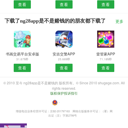
查看
查看
查看
下载了ng28app是不是赌钱的的朋友都下载了
更多
书画交易平台安卓版
安吉交警APP
壹管家APP
31.67MB
25.66MB
71.18MB
查看
查看
查看
© 2010 至今 ng28app是不是赌钱的 版权所有。© Since 2010 shugege.com. All
rights reserved.
版权保护投诉指引
・
增值电信业务经营许可证：京B2-201797163
网络出版服务许可证：（署）网
出证（京）字第2799号