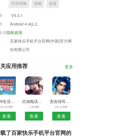
经营策略
策略
悬疑
本
V5.3.1
求
Android 4.4以上
发者
隐私政策
百家快乐手机平台官网(中国)官方网
站有限公司
相关应用推荐
更多
贵州生活安卓版
亿动电话助手安卓版
安吉佳司机APP
25.60MB
1.86MB
29.43MB
查看
查看
查看
下载了百家快乐手机平台官网的