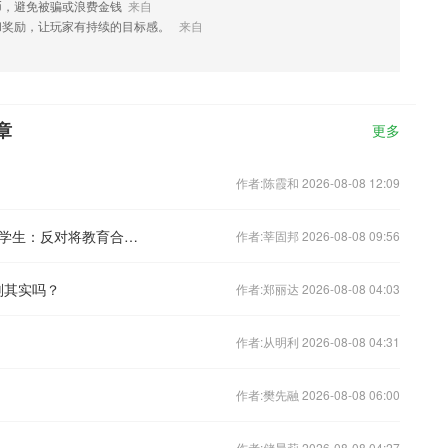
币，避免被骗或浪费金钱
来自
和奖励，让玩家有持续的目标感。
来自
章
更多
作者:陈霞和 2026-08-08 12:09
外交部回应美政府禁止哈佛大学招国际学生：反对将教育合作政治化
作者:莘固邦 2026-08-08 09:56
副其实吗？
作者:郑丽达 2026-08-08 04:03
）
作者:从明利 2026-08-08 04:31
作者:樊先融 2026-08-08 06:00
作者:储晨莉 2026-08-08 04:27