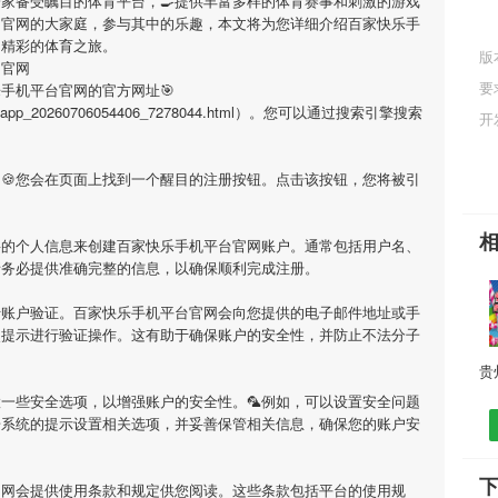
一家备受瞩目的体育平台，🍳提供丰富多样的体育赛事和刺激的游戏
台官网
的大家庭，参与其中的乐趣，本文将为您详细介绍
百家快乐手
启精彩的体育之旅。
版
网官网
要
乐手机平台官网
的官方网址🎯
/html/app_20260706054406_7278044.html）。您可以通过搜索引擎搜索
开
🍪您会在页面上找到一个醒目的注册按钮。点击该按钮，您将被引
要的个人信息来创建
百家快乐手机平台官网
账户。通常包括用户名、
请务必提供准确完整的信息，以确保顺利完成注册。
行账户验证。
百家快乐手机平台官网
会向您提供的电子邮件地址或手
照提示进行验证操作。这有助于确保账户的安全性，并防止不法分子
一些安全选项，以增强账户的安全性。🦜例如，可以设置安全问题
据系统的提示设置相关选项，并妥善保管相关信息，确保您的账户安
官网
会提供使用条款和规定供您阅读。这些条款包括平台的使用规