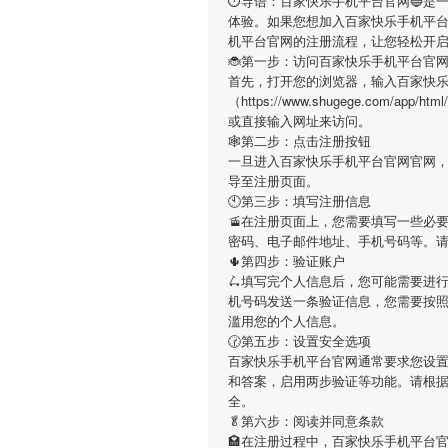
⏱导语：
百家快乐手机平台官网
🔵是
体验。如果您想加入
百家快乐手机平
机平台官网
的注册流程，让您轻松开
🐞第一步：访问百家快乐手机平台官
首先，打开您的浏览器，输入
百家快
（https://www.shugege.com/app
或直接输入网址来访问。
🕸第二步：点击注册按钮
一旦进入
百家快乐手机平台官网
官网，
导至注册页面。
🕙第三步：填写注册信息
🚡在注册页面上，您需要填写一些必
密码、电子邮件地址、手机号码等。
🌵第四步：验证账户
🛴填写完个人信息后，您可能需要进
机号码发送一条验证信息，您需要按
滥用您的个人信息。
🕝第五步：设置安全选项
百家快乐手机平台官网
通常要求您设置
和答案，启用两步验证等功能。请根
全。
🥬第六步：阅读并同意条款
🏩在注册过程中，
百家快乐手机平台