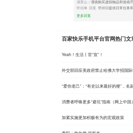
浦萱山
：谨慎购买虚拟物品和游戏
怀信琳 回复 樊婵国
提供日常任务
更多回复
百家快乐手机平台官网热门文
Yeah！生活丨官“宣”！
“爱你老己”：“有史以来最好的梗”，名
消费者呼唤更多“避坑”指南（网上中国
加紧实施更加积极有为的宏观政策
贵阳：购年货 迎新春