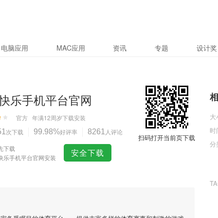
电脑应用
MAC应用
资讯
专题
设计奖
快乐手机平台官网
大
官方
年满12周岁
下载安装
时
51
次下载
99.98%
好评率
8261
人评论
扫码打开当前页下载
分
先下载
安全下载
快乐手机平台官网安装
T