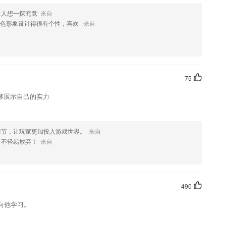
与虚拟角色进行互动；
让人想一探究竟
来自
势
角色形象设计得很有个性，喜欢
来自
找到，轻松预习
趣，互动游戏加强理解；
75
够展示自己的实力
题方式。
口语均是纯正地道的，有这样的环境更好学习。
什么?
情节，让玩家更加投入游戏世界。
来自
，不轻易放弃！
来自
介绍，如果您喜欢这款软件，您可以到应用商店进行打分评论，说出您的
490
优化修改。
向他学习。