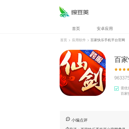
首页
安卓应用
首页
>
应用软件
>
百家快乐手机平台官网
百家
96337
需优
百家
小编点评