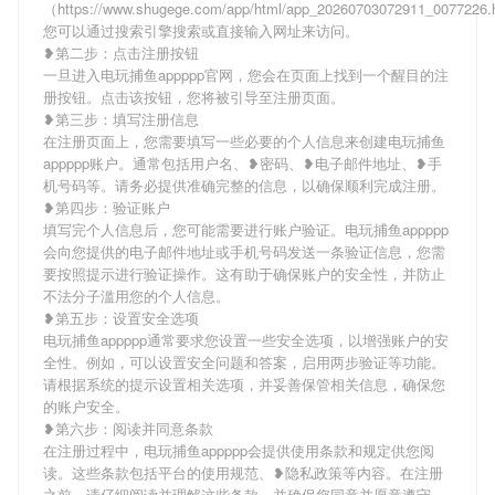
（https://www.shugege.com/app/html/app_20260703072911_007722
您可以通过搜索引擎搜索或直接输入网址来访问。
❥第二步：点击注册按钮
一旦进入电玩捕鱼appppp官网，您会在页面上找到一个醒目的注
册按钮。点击该按钮，您将被引导至注册页面。
❥第三步：填写注册信息
在注册页面上，您需要填写一些必要的个人信息来创建电玩捕鱼
appppp账户。通常包括用户名、❥密码、❥电子邮件地址、❥手
机号码等。请务必提供准确完整的信息，以确保顺利完成注册。
❥第四步：验证账户
填写完个人信息后，您可能需要进行账户验证。电玩捕鱼appppp
会向您提供的电子邮件地址或手机号码发送一条验证信息，您需
要按照提示进行验证操作。这有助于确保账户的安全性，并防止
不法分子滥用您的个人信息。
❥第五步：设置安全选项
电玩捕鱼appppp通常要求您设置一些安全选项，以增强账户的安
全性。例如，可以设置安全问题和答案，启用两步验证等功能。
请根据系统的提示设置相关选项，并妥善保管相关信息，确保您
的账户安全。
❥第六步：阅读并同意条款
在注册过程中，电玩捕鱼appppp会提供使用条款和规定供您阅
读。这些条款包括平台的使用规范、❥隐私政策等内容。在注册
之前，请仔细阅读并理解这些条款，并确保您同意并愿意遵守。