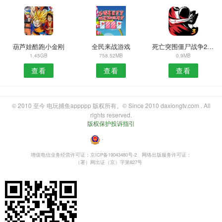
葫芦娃酷跑小金刚
全民来战游戏
死亡突围僵尸战争2022
1.45GB
758.52MB
0.9MB
查看
查看
查看
© 2010 至今 电玩捕鱼appppp 版权所有。© Since 2010 daxiongtv.com . All
rights reserved.
版权保护投诉指引
・
增值电信业务经营许可证：京ICP备19043480号-2
网络出版服务许可证：
（署）网出证（京）字第827号