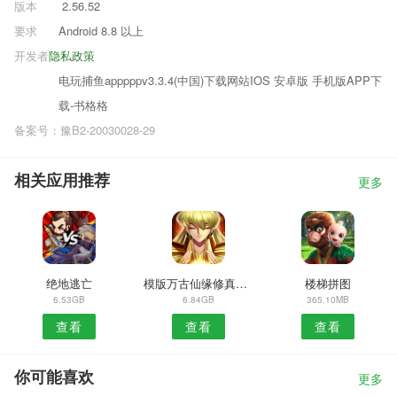
版本
2.56.52
要求
Android 8.8 以上
开发者
隐私政策
电玩捕鱼apppppv3.3.4(中国)下载网站IOS 安卓版 手机版APP下
载-书格格
备案号：豫B2-20030028-29
相关应用推荐
更多
绝地逃亡
模版万古仙缘修真诀手游
楼梯拼图
6.53GB
6.84GB
365.10MB
查看
查看
查看
你可能喜欢
更多