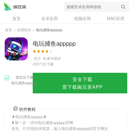
电玩捕鱼appppp
首页
安卓应用
电脑应用
MAC应用
资讯
专题
设计奖
创意应用
首页
>
应用软件
>
电玩捕鱼appppp
问答
电玩捕鱼appppp
官方
年满16周岁
次下载
20571
需优先下载
安全下载
电玩捕鱼appppp
需下载豌豆荚APP
软件教程
🌲电玩捕鱼appppp🌲
❥第一步：访问电玩捕鱼appppp官网
首先，打开您的浏览器，输入电玩捕鱼appppp的官方网址