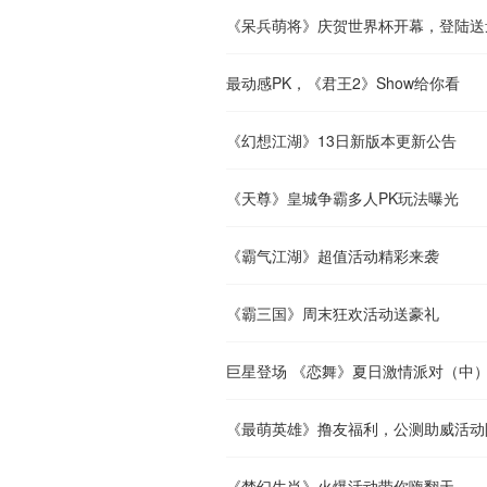
《呆兵萌将》庆贺世界杯开幕，登陆送
最动感PK，《君王2》Show给你看
《幻想江湖》13日新版本更新公告
《天尊》皇城争霸多人PK玩法曝光
《霸气江湖》超值活动精彩来袭
《霸三国》周末狂欢活动送豪礼
巨星登场 《恋舞》夏日激情派对（中
《最萌英雄》撸友福利，公测助威活动
《梦幻生肖》火爆活动带你嗨翻天