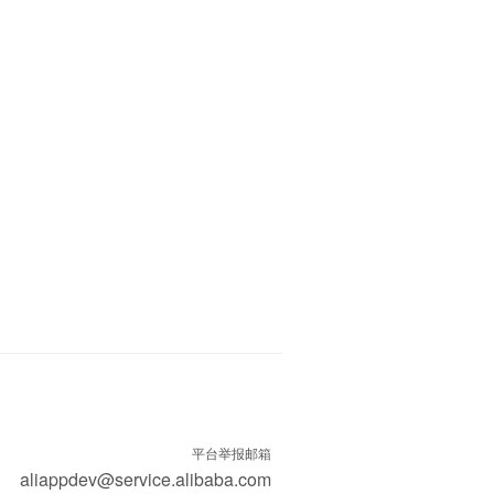
平台举报邮箱
aliappdev@service.alibaba.com