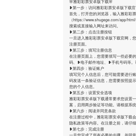
🌸雅彩彩票安卓版下载🌸
❥第一步：访问雅彩彩票安卓版下载官
首先，打开您的浏览器，输入雅彩彩
（https://www.shugege.com/app/
搜索或直接输入网址来访问。
❥第二步：点击注册按钮
一旦进入雅彩彩票安卓版下载官网，
注册页面。
❥第三步：填写注册信息
在注册页面上，您需要填写一些必要
码、❥电子邮件地址、❥手机号码等。
❥第四步：验证账户
填写完个人信息后，您可能需要进行
码发送一条验证信息，您需要按照提
您的个人信息。
❥第五步：设置安全选项
雅彩彩票安卓版下载通常要求您设置
案，启用两步验证等功能。请根据系
❥第六步：阅读并同意条款
在注册过程中，雅彩彩票安卓版下载
隐私政策等内容。在注册之前，请仔
❥第七步：完成注册
一旦您完成了所有必要的步骤，并同