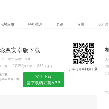
载
电脑应用
MAC应用
资讯
专题
设计奖
彩票安卓版下载
官方
年满16周岁
大
次下载
97.2%
好评率
831
人评论
时
扫码打开当前页下载
分
先下载
安全下载
彩票安卓版下载
需下载豌豆荚APP
T