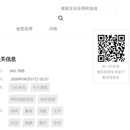
创意应用
问答
相关信息
扫一扫安装
小
243.7MB
雅彩彩票安卓版下
载发现更多
间
2026年08月07日 02:57
类
飞行射击
卡片游戏
即时战略游戏
动作游戏
AG
休闲
趣味
消除
文字
社交
视频
聊天
空间