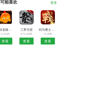
你可能喜欢
更多
永恒龙骑魔幻神宠
三界天骄
剑与勇士云上城之歌
8.34GB
874.62MB
19.9MB
查看
查看
查看