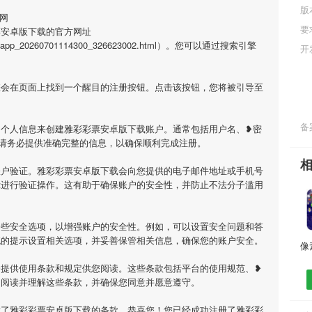
版
网
要
票安卓版下载的官方网址
html/app_20260701114300_326623002.html）。您可以通过搜索引擎
开
您会在页面上找到一个醒目的注册按钮。点击该按钮，您将被引导至
备案
的个人信息来创建雅彩彩票安卓版下载账户。通常包括用户名、❥密
请务必提供准确完整的信息，以确保顺利完成注册。
账户验证。雅彩彩票安卓版下载会向您提供的电子邮件地址或手机号
示进行验证操作。这有助于确保账户的安全性，并防止不法分子滥用
一些安全选项，以增强账户的安全性。例如，可以设置安全问题和答
统的提示设置相关选项，并妥善保管相关信息，确保您的账户安全。
会提供使用条款和规定供您阅读。这些条款包括平台的使用规范、❥
细阅读并理解这些条款，并确保您同意并愿意遵守。
意了雅彩彩票安卓版下载的条款，恭喜您！您已经成功注册了雅彩彩