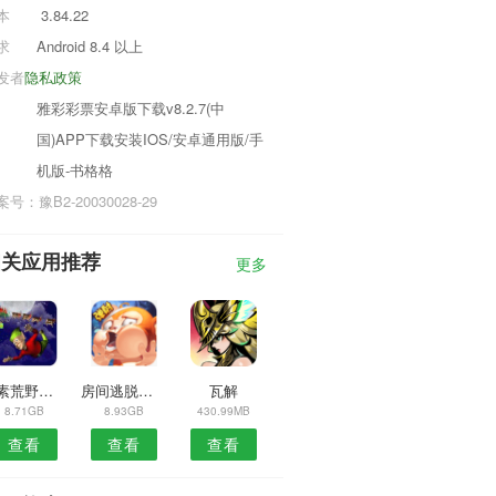
本
3.84.22
求
Android 8.4 以上
发者
隐私政策
雅彩彩票安卓版下载v8.2.7(中
国)APP下载安装IOS/安卓通用版/手
机版-书格格
号：豫B2-20030028-29
相关应用推荐
更多
像素荒野大逃杀
房间逃脱游戏昏暗的月亮
瓦解
8.71GB
8.93GB
430.99MB
查看
查看
查看