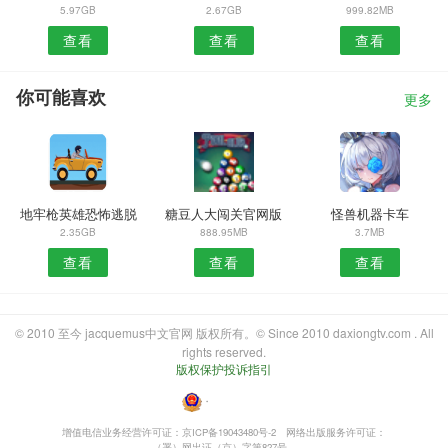
5.97GB
2.67GB
999.82MB
查看
查看
查看
你可能喜欢
更多
地牢枪英雄恐怖逃脱
糖豆人大闯关官网版
怪兽机器卡车
2.35GB
888.95MB
3.7MB
查看
查看
查看
© 2010 至今 jacquemus中文官网 版权所有。© Since 2010 daxiongtv.com . All
rights reserved.
版权保护投诉指引
・
增值电信业务经营许可证：京ICP备19043480号-2
网络出版服务许可证：
（署）网出证（京）字第827号