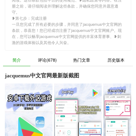
册之前，请仔细阅读并理解这些条款，并确保您同意并愿意遵
守。
❥第七步：完成注册
一旦您完成了所有必要的步骤，并同意了jacquemus中文官网的
条款，恭喜您！您已经成功注册了jacquemus中文官网账户。现
在，您可以畅享jacquemus中文官网提供的丰富体育赛事、❥刺
激的游戏体验以及其他令人兴奋。
简介
评论(678)
热门文章
历史版本
jacquemus中文官网最新版截图