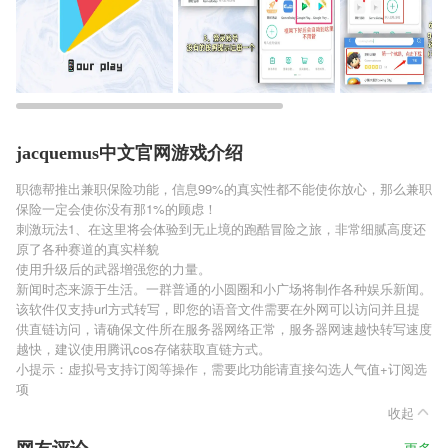
jacquemus中文官网游戏介绍
职德帮推出兼职保险功能，信息99%的真实性都不能使你放心，那么兼职
保险一定会使你没有那1%的顾虑！
刺激玩法1、在这里将会体验到无止境的跑酷冒险之旅，非常细腻高度还
原了各种赛道的真实样貌
使用升级后的武器增强您的力量。
新闻时态来源于生活。一群普通的小圆圈和小广场将制作各种娱乐新闻。
该软件仅支持url方式转写，即您的语音文件需要在外网可以访问并且提
供直链访问，请确保文件所在服务器网络正常，服务器网速越快转写速度
越快，建议使用腾讯cos存储获取直链方式。
小提示：虚拟号支持订阅等操作，需要此功能请直接勾选人气值+订阅选
项
收起