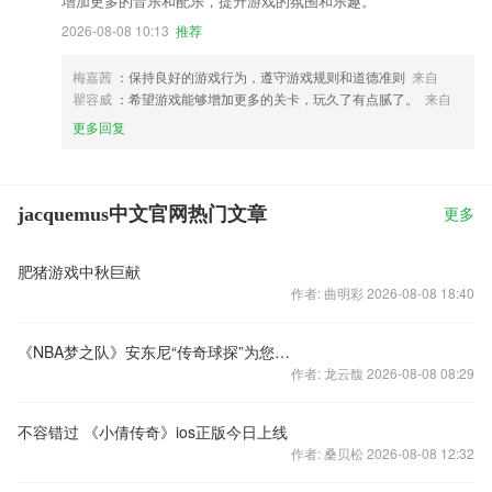
增加更多的音乐和配乐，提升游戏的氛围和乐趣。
2026-08-08 10:13
推荐
梅嘉茜
：保持良好的游戏行为，遵守游戏规则和道德准则
来自
瞿容威
：希望游戏能够增加更多的关卡，玩久了有点腻了。
来自
更多回复
jacquemus中文官网热门文章
更多
肥猪游戏中秋巨献
作者: 曲明彩 2026-08-08 18:40
《NBA梦之队》安东尼“传奇球探”为您献上
作者: 龙云馥 2026-08-08 08:29
不容错过 《小倩传奇》ios正版今日上线
作者: 桑贝松 2026-08-08 12:32