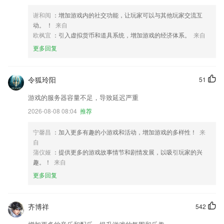
谢和阅
：增加游戏内的社交功能，让玩家可以与其他玩家交流互
动。 ！
来自
欧枫宜
：引入虚拟货币和道具系统，增加游戏的经济体系。
来自
更多回复
令狐玲阳
51
游戏的服务器容量不足，导致延迟严重
2026-08-08 08:04
推荐
宁馨昌
：加入更多有趣的小游戏和活动，增加游戏的多样性！
来
自
蒲仪娅
：提供更多的游戏故事情节和剧情发展，以吸引玩家的兴
趣。！
来自
更多回复
齐博祥
542