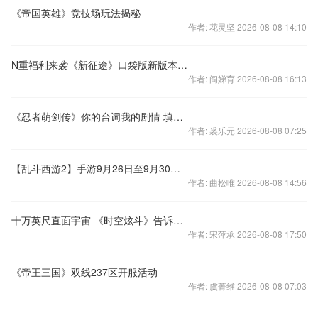
《帝国英雄》竞技场玩法揭秘
作者: 花灵坚 2026-08-08 14:10
N重福利来袭《新征途》口袋版新版本“千人MOBA”今日上线
作者: 阎娣育 2026-08-08 16:13
《忍者萌剑传》你的台词我的剧情 填空拿奖
作者: 裘乐元 2026-08-08 07:25
【乱斗西游2】手游9月26日至9月30日开服公告
作者: 曲松唯 2026-08-08 14:56
十万英尺直面宇宙 《时空炫斗》告诉你“玩要够大胆“
作者: 宋萍承 2026-08-08 17:50
《帝王三国》双线237区开服活动
作者: 虞菁维 2026-08-08 07:03