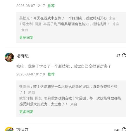
进行查询与学习。
2026-08-07 12:17
推荐
3,全面满足数字化校园需求，支持管、教、学、考、评全过程。
4,灯塔听力检测软件可以通过不同频率、分贝声音，2265以图表直观展现
吴松光
：今天在游戏中交到了一个好朋友，感觉特别开心
来自
结果，快速诊断听力损伤情况；
1.蒋士利 回复 冉露子
利用道具增强角色能力，扭转战局！
来自
来自
5,强大的老师辅导团队
更多回复
6,随时都可以找到您签约的医生，您就能及时获得医生提供的服务；
uk彩票安卓下载软件优势
堵有纪
47
1.【钢琴谱库】汇聚海量钢琴曲谱，经典专辑。名家谱曲有巴赫十二平均
哈哈，我终于学会了一个新技能，感觉自己变得更厉害了
律、贝多芬奏鸣曲、李斯特匈牙利狂想曲、肖邦练习曲、车尔尼、莫扎特
作品
2026-08-07 01:19
推荐
2.：全真解读事故处理细节交规标志：图文并茂，安全行驶要常看；
甄浩雨
：哇！这是我第一次玩这么刺激的游戏，真是兴奋得不得
3.AI互动课、电子点读课本、数字绘本和课课练等多样化数字产品形态，
了！
来自
可依据学校/机构已有课程体系灵活运用于课前、课中和课后，赋能整个
欧阳洋榕 回复 姜莉瑗
游戏的音效非常震撼，每一次技能释放都能
教学闭环。
感受到强大的威力，太过瘾了！
来自
4.北京名师，视频同步辅导；
更多回复
5.辅导图书，一线名师编写，过关专属教材。
6.海量教学课程资源，让用户的孩子学习到丰富的早教知识；
万洁亚
340