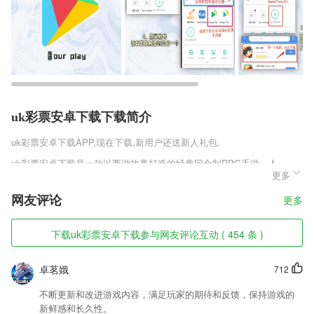
uk彩票安卓下载下载简介
uk彩票安卓下载
APP,现在下载,新用户还送新人礼包.
uk彩票安卓下载是一款以西游故事打造的经典回合制RPG手游，人、
更多
仙、魔三个种族随意选择，每个种族都能选择男女角色，你将感受到三个
种族强大的交战，游戏中有你所熟悉的梦幻风格和战斗场景，通过手指的
网友评论
更多
操作来感受最强烈的战斗，还有丰富的剧情和活动玩法内容，你将体验到
完美的经典传奇西游游戏。
下载uk彩票安卓下载参与网友评论互动 ( 454 条 )
uk彩票安卓下载软件特色
1,这里有一个很强大的功能就是拍照搜题，只需要把题目照片传上去即可
卓茗娥
712
为你呈现解题方式。
不断更新和改进游戏内容，满足玩家的期待和反馈，保持游戏的
2,帮助医生与病人进行联系，这里有丰富的医疗资源资料，医生随时都能
新鲜感和长久性。