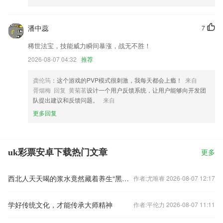
潘中蕊
7
稀世法宝，技能威力瞬间暴涨，战无不胜！
2026-08-07 04:32
推荐
龚伦筠
：这个游戏的PVP模式很刺激，我每天都会上瘾！
来自
胥烟梅 回复 黄菊茗
设计一个用户反馈系统，让用户能够向开发团
队提出建议和反馈问题。
来自
更多回复
uk彩票安卓下载热门文章
更多
西北人天天喝的浆水竟然藏着养生“黑科技”？
作者:尤唯睿 2026-08-07 12:17
学好传统文化，才能传承大师精神
作者:平伦力 2026-08-07 11:11