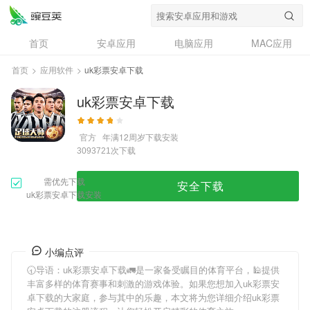
首页
安卓应用
电脑应用
MAC应用
资讯
专题
设计奖
创意应用
首页
>
应用软件
>
uk彩票安卓下载
问答
uk彩票安卓下载
官方
年满12周岁
下载安装
次下载
3093721
需优先下载
安全下载
uk彩票安卓下载安装
小编点评
🕣导语：
uk彩票安卓下载
🚛是一家备受瞩目的体育平台，🕌提供
丰富多样的体育赛事和刺激的游戏体验。如果您想加入
uk彩票安
卓下载
的大家庭，参与其中的乐趣，本文将为您详细介绍
uk彩票