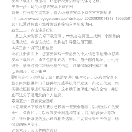
安卓下载
的注册流程，让您轻松开启精彩的体育之旅。
💐第一步：访问uk彩票安卓下载官网
首先，打开您的浏览器，输入
uk彩票安卓下载
的官方网址💰
（https://www.shugege.com/app/html/app_20260630014313_195535
您可以通过搜索引擎搜索或直接输入网址来访问。
🌅第二步：点击注册按钮
一旦进入
uk彩票安卓下载
官网，🐟您会在页面上找到一个醒目的
注册按钮。点击该按钮，您将被引导至注册页面。
⛪第三步：填写注册信息
🚀在注册页面上，您需要填写一些必要的个人信息来创建
uk彩票
安卓下载
账户。通常包括用户名、密码、电子邮件地址、手机号
码等。请务必提供准确完整的信息，以确保顺利完成注册。
🛷第四步：验证账户
🎚填写完个人信息后，您可能需要进行账户验证。
uk彩票安卓下
载
会向您提供的电子邮件地址或手机号码发送一条验证信息，您
需要按照提示进行验证操作。这有助于确保账户的安全性，并防
止不法分子滥用您的个人信息。
🧔第五步：设置安全选项
uk彩票安卓下载
通常要求您设置一些安全选项，以增强账户的安
全性。🥁例如，可以设置安全问题和答案，启用两步验证等功
能。请根据系统的提示设置相关选项，并妥善保管相关信息，确
保您的账户安全。
🍤第六步：阅读并同意条款