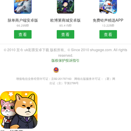
脉单商户端安卓版
欧博莱商城安卓版
免费铃声精选APP
66.29MB
85.41MB
13.22MB
查看
查看
查看
© 2010 至今 uk彩票安卓下载 版权所有。© Since 2010 shugege.com. All rights
reserved.
版权保护投诉指引
・
增值电信业务经营许可证：京B2-201797163
网络出版服务许可证：（署）网
出证（京）字第2799号