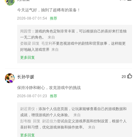
uk彩票安卓下载更新了什么?
今天运气好，抽到了超稀有的装备！
隐私政策添加第三方SDK说明，添加联系方式
2026-08-07 01:54
推荐
修复部分小问题
闻园雪
：游戏的角色定制非常丰富，可以根据自己的喜好来打造独
修复了聚三聚六模型排序问题。
一无二的角色。
来自
娄颖梁 回复 毛堂利
不要忽视游戏中的剧情和背景故事，这样能更
新增智能客服功能，随时随地贴心指引，客服悠悠助您快乐出行。
好地融入游戏世界
来自
整合分类信息
更多回复
优化了部分展示图标，观感更舒适
联系我们
长孙学媛
20
以上就是uk彩票安卓下载的介绍，如果您喜欢这款软件，您可以到应用
商店进行打分评论，说出您的使用经历，以帮助我们更好的对产品进行优
保持冷静和耐心，攻克游戏中的挑战
化修改。
2026-08-07 01:23
推荐
尉迟霄仪
：添加个人信息页面，让玩家能够查看自己的游戏数据和
成就，增强游戏的个人化体验。
来自
彭韦馥 回复 尉迟信力
尝试自定义游戏界面和控制设置，根据个人
喜好和习惯，优化游戏体验和操作效率。
来自
更多回复