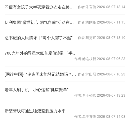
即便有女孩子大半夜穿着泳衣走在路上，那也绝对 100% 是强奸犯的错。
作者:朱言信 2026-08-07 13:14
伊利集团“盛世初心 朝气向前”活动在沪启动
作者:陶刚娅 2026-08-07 11:15
总书记的人民情怀｜“每个人都了不起”
作者:荀雯宜 2026-08-07 13:10
700光年外的異星大氣首度偵測到「半重水」
作者:赫连枝新 2026-08-07 06:23
[网连中国]七夕逢周末能登记结婚吗？多地民政局回应
作者:常山冠 2026-08-07 16:23
老年人刷手机，小心这些“健康账单”
作者:单于松咏 2026-08-07 13:23
新型牙线可通过唾液监测压力水平
作者:单于育馥 2026-08-07 14:08