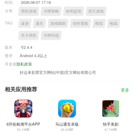
时间
2026-08-07 17:16
分类
塔防游戏
卡牌策略
休闲益智
其它游戏
TAG
桌游
逃生
游戏辅助
动作冒险
模拟
枪战
关卡塔防
卡牌对战
版本
V2.4.4
要求
Android 4.2以上
开发者
隐私政策
好运来彩票官方网站(中国)官方网站有限公司
相关应用推荐
更多
6升拓检测平台APP
马山通安卓版
快手美剧
20.13MB
35.24MB
47.74MB