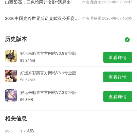
山西阳高：三色馆园让文脉“活起来”
作者:龙良龙 2026-08-07 06:07
2026中国光谷世界斯诺克武汉公开赛全指南
作者:蔡楠霄 2026-08-07 15:05
历史版本
好运来彩票官方网站V0.8专业版
查看详情
89.34MB
好运来彩票官方网站V6.1专业版
查看详情
50.57MB
好运来彩票官方网站V7.3专业版
查看详情
66.8MB
相关信息
大小
1.76MB