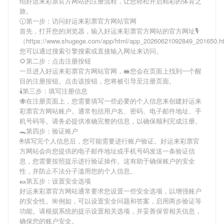
绍
好运来彩票官方网站
的注册流程，让您轻松开启精彩的体育之
旅。
🕦第一步：访问好运来彩票官方网站官网
首先，打开您的浏览器，输入
好运来彩票官方网站
的官方网址🎙
（https://www.shugege.com/app/html/app_20260621092849_201650
您可以通过搜索引擎搜索或直接输入网址来访问。
🌻第二步：点击注册按钮
一旦进入
好运来彩票官方网站
官网，🚝您会在页面上找到一个醒
目的注册按钮。点击该按钮，您将被引导至注册页面。
🕯第三步：填写注册信息
🐝在注册页面上，您需要填写一些必要的个人信息来创建
好运来
彩票官方网站
账户。通常包括用户名、密码、电子邮件地址、手
机号码等。请务必提供准确完整的信息，以确保顺利完成注册。
🐊第四步：验证账户
🖲填写完个人信息后，您可能需要进行账户验证。
好运来彩票官
方网站
会向您提供的电子邮件地址或手机号码发送一条验证信
息，您需要按照提示进行验证操作。这有助于确保账户的安全
性，并防止不法分子滥用您的个人信息。
🌯第五步：设置安全选项
好运来彩票官方网站
通常要求您设置一些安全选项，以增强账户
的安全性。🌺例如，可以设置安全问题和答案，启用两步验证等
功能。请根据系统的提示设置相关选项，并妥善保管相关信息，
确保您的账户安全。